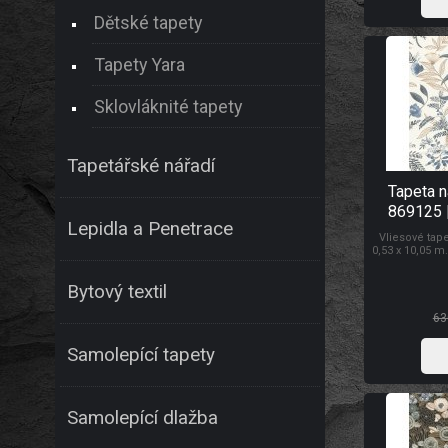
Dětské tapety
Tapety Yara
Sklovláknité tapety
Tapetářské nářadí
Tapeta 
869125 
Lepidla a Penetrace
Vliesové tap
0,53 x 10,05 m
Lepidlem se n
tapety na z
Bytový textil
prodyšností, 
schopností z
Tap
63
Samolepící tapety
Samolepící dlažba