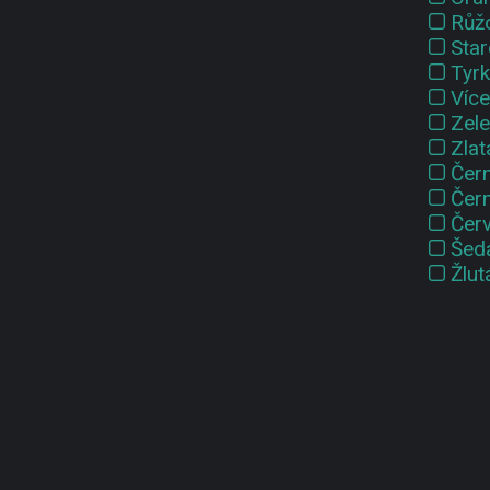
Růž
Sta
Tyr
Víc
Zel
Zlat
Čern
Čer
Čer
Šed
Žlut