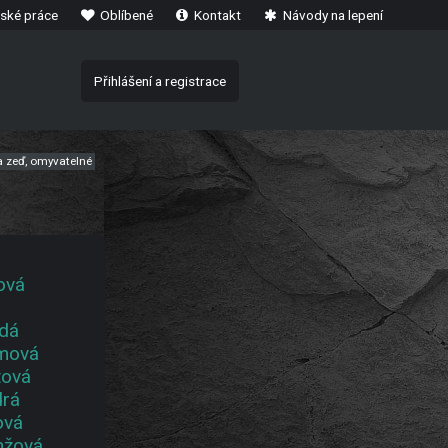
ské práce
Oblíbené
Kontakt
Návody na lepení
Přihlášení a registrace
na zeď, omyvatelné
ová
dá
mová
tová
rá
ová
nžová