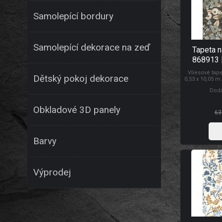
Samolepící bordury
Samolepící dekorace na zeď
Tapeta 
868913 
Vliesové tap
Dětský pokoj dekorace
0,53 x 10,05 m
Lepidlem se n
Dodá
tapety na z
prodyšností, 
schopností z
Obkladové 3D panely
Tap
63
Barvy
Výprodej