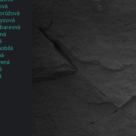
ová
rorůžová
kysová
ebarevná
ená
á
obílá
ná
vená
á
á