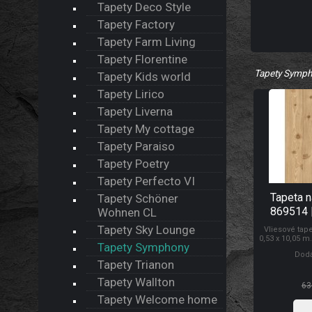
Tapety Deco Style
Tapety Factory
Tapety Farm Living
Tapety Florentine
Tapety Symp
Tapety Kids world
Tapety Lirico
Tapety Liverna
Tapety My cottage
Tapety Paraiso
Tapety Poetry
Tapety Perfecto VI
Tapeta 
Tapety Schöner
869514 
Wohnen CL
Tapety Sky Lounge
Vliesové tap
0,53 x 10,05 m
Tapety Symphony
Lepidlem se n
Dodá
tapety na z
Tapety Trianon
prodyšností, 
schopností z
Tapety Wallton
Tap
63
Tapety Welcome home