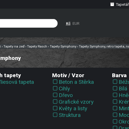
Tapetář
Kč
EUR
cz
›
Tapety na zeď
›
Tapety Rasch
›
Tapety Symphony
›
Tapety Symphony, retro tapeta, 
ymphony
h tapety
Motiv / Vzor
Barva
liesová tapeta
Beton a Stěrka
Béž
Cihly
Bílá
Dřevo
Hně
Grafické vzory
Kré
Květy a listy
Min
Struktura
Mod
Okr
Ora