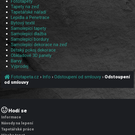
Fototapety
Tapety na zeď
Tapetářské nářadí
Lepidla a Penetrace
Bytový textil
Samolepící tapety
Samolepící dlažba
Samolepící bordury
Samolepící dekorace na zeď
Dětský pokoj dekorace
Obkladové 3D panely
Barvy
Výprodej
Fototapeta.cz
›
Info
›
Odstoupení od smlouvy
›
Odstoupení
od smlouvy
Hodí se
Informace
Návody na lepení
Tapetářské práce