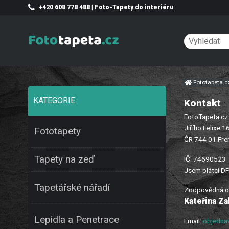
+420 608 778 488 | Foto-Tapety do interiéru
Fototapeta.
KATEGORIE
Kontakt
FotoTapeta.cz
Jiřího Felixe 1
Fototapety
ČR 744 01 Fre
Tapety na zeď
IČ: 74690523
Jsem plátci D
Tapetářské nářadí
Zodpovědná o
Kateřina Z
Lepidla a Penetrace
Email:
objedna