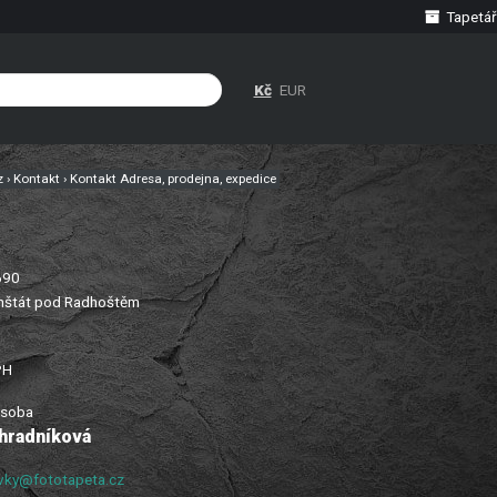
Tapetář
Kč
EUR
cz
›
Kontakt
›
Kontakt Adresa, prodejna, expedice
690
nštát pod Radhoštěm
PH
soba
ahradníková
vky@fototapeta.cz