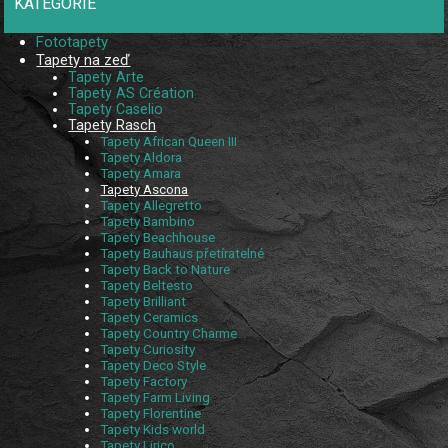
KATEGORIE
Fototapety
Tapety na zeď
Tapety Arte
Tapety AS Création
Tapety Caselio
Tapety Rasch
Tapety African Queen III
Tapety Aldora
Tapety Amara
Tapety Ascona
Tapety Allegretto
Tapety Bambino
Tapety Beachhouse
Tapety Bauhaus přetíratelné
Tapety Back to Nature
Tapety Beltesto
Tapety Brilliant
Tapety Ceramics
Tapety Country Charme
Tapety Curiosity
Tapety Deco Style
Tapety Factory
Tapety Farm Living
Tapety Florentine
Tapety Kids world
Tapety Lirico