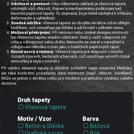
Odolnost a pevnost:
Díky vláknitému základu je vliesová tapeta
odolnější vůči vlhkosti, třepení a mechanickému poškození než
klasické papírové tapety. To znamená, že je méně náchylná k trhlinám,
deformacím a vyblednutí.
Snadná údržba:
Vliesová tapeta se obvykle dá lehce otírat vlhkým
hadříkem, což usnadňuje její čištění a udržování v pěkném stavu.
Možnost překrývání:
Při renovaci nebo změně designu místnosti
lze vliesovou tapetu snadno odstranit. Stačí ji začít odlepovat od
rohu a odloupnout celou dráhu. Nemusíte se starat o namáčení a
odlupování několika vrstev jako u tradičních papírových tapet.
Různé vzory a textury:
Vliesová tapeta je k dispozici v mnoha
různých vzorech, texturách a barvách, což umožňuje vytvořit různé
atmosféry a styly v interiéru.
Při výběru vliesové tapety je důležité zohlednit nejen estetické hledisko,
ale také konkrétní požadavky dané místnosti (např. vlhkost, osvětlení).
Může se jednat o skvělou volbu pro moderní a praktickou výzdobu vašeho
domova.
Druh tapety
Vliesová tapeta
Motiv / Vzor
Barva
Beton a Stěrka
Béžová
Grafické vzory
Bílá