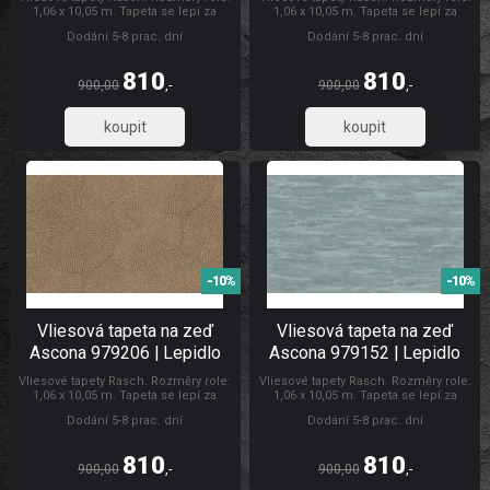
1,06 x 10,05 m. Tapeta se lepí za
1,06 x 10,05 m. Tapeta se lepí za
sucha. Lepidlem se natírá pouze
sucha. Lepidlem se natírá pouze
Dodání 5-8 prac. dní
Dodání 5-8 prac. dní
zeď. Doporučujeme zakoupit lepidlo
zeď. Doporučujeme zakoupit lepidlo
na vliesové tapety. Tapety Ascona
na vliesové tapety. Tapety Rasch
Tapety Ascona
810
810
900,00
,-
900,00
,-
669,42
669,42
-10%
-10%
Vliesová tapeta na zeď
Vliesová tapeta na zeď
Ascona 979206 | Lepidlo
Ascona 979152 | Lepidlo
zdarma
zdarma
Vliesové tapety Rasch. Rozměry role:
Vliesové tapety Rasch. Rozměry role:
1,06 x 10,05 m. Tapeta se lepí za
1,06 x 10,05 m. Tapeta se lepí za
sucha. Lepidlem se natírá pouze
sucha. Lepidlem se natírá pouze
Dodání 5-8 prac. dní
Dodání 5-8 prac. dní
zeď. Doporučujeme zakoupit lepidlo
zeď. Doporučujeme zakoupit lepidlo
na vliesové tapety. Tapety Ascona
na vliesové tapety. Tapety Rasch
Tapety Ascona
810
810
900,00
,-
900,00
,-