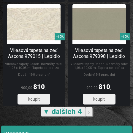
-10%
-10%
Vliesová tapeta na zeď
Vliesová tapeta na zeď
Ascona 979015 | Lepidlo
Ascona 979398 | Lepidlo
zdarma
zdarma
Vliesové tapety Rasch. Rozměry role:
Vliesové tapety Rasch. Rozměry role:
1,06 x 10,05 m. Tapeta se lepí za
1,06 x 10,05 m. Tapeta se lepí za
sucha. Lepidlem se natírá pouze
sucha. Lepidlem se natírá pouze
Dodání 5-8 prac. dní
Dodání 5-8 prac. dní
zeď. Doporučujeme zakoupit lepidlo
zeď. Doporučujeme zakoupit lepidlo
na vliesové tapety. Tapety Ascona
na vliesové tapety. Tapety Rasch
Tapety Ascona
810
810
900,00
,-
900,00
,-
669,42
669,42
▼ dalších 4
›