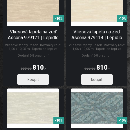
-10%
-10%
Vliesová tapeta na zeď
Vliesová tapeta na zeď
Ascona 979121 | Lepidlo
Ascona 979114 | Lepidlo
zdarma
zdarma
Vliesové tapety Rasch. Rozměry role:
Vliesové tapety Rasch. Rozměry role:
1,06 x 10,05 m. Tapeta se lepí za
1,06 x 10,05 m. Tapeta se lepí za
sucha. Lepidlem se natírá pouze
sucha. Lepidlem se natírá pouze
Dodání 5-8 prac. dní
Dodání 5-8 prac. dní
zeď. Doporučujeme zakoupit lepidlo
zeď. Doporučujeme zakoupit lepidlo
na vliesové tapety. Tapety Ascona
na vliesové tapety. Tapety Rasch
Tapety Ascona
810
810
900,00
,-
900,00
,-
669,42
669,42
-10%
-10%