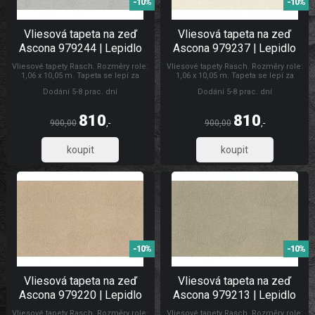
-10%
-10%
Vliesová tapeta na zeď
Vliesová tapeta na zeď
Ascona 979244 | Lepidlo
Ascona 979237 | Lepidlo
zdarma
zdarma
Vliesové tapety Rasch. Rozměry role:
Vliesové tapety Rasch. Rozměry role:
1,06 x 10,05 m. Tapeta se lepí za
1,06 x 10,05 m. Tapeta se lepí za
sucha. Lepidlem se natírá pouze
sucha. Lepidlem se natírá pouze
Dodání 5-8 prac. dní
Dodání 5-8 prac. dní
zeď. Doporučujeme zakoupit lepidlo
zeď. Doporučujeme zakoupit lepidlo
na vliesové tapety. Tapety Ascona
na vliesové tapety. Tapety Rasch
Tapety Ascona
810
810
900,00
,-
900,00
,-
669,42
669,42
-10%
-10%
Vliesová tapeta na zeď
Vliesová tapeta na zeď
Ascona 979220 | Lepidlo
Ascona 979213 | Lepidlo
zdarma
zdarma
Vliesové tapety Rasch. Rozměry role:
Vliesové tapety Rasch. Rozměry role: