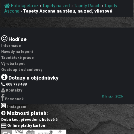
Fototapeta.cz
›
Tapety na zeď
›
Tapety Rasch
›
Tapety
Ascona
›
Tapety Ascona na stěnu, na zeď, vliesové
Hodí se
Informace
Návody na lepení
Tapetářské práce
Výroba tapet
Odstoupit od smlouvy
Dotazy a objednávky
608 778 488
Kontakty
© Insion 2026
Facebook
Instagram
Možnosti plateb:
Dobírkou, převodem, hotově či
Online platby kartou