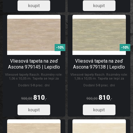
669,42
669,42
-10%
-10%
Vliesová tapeta na zeď
Vliesová tapeta na zeď
Ascona 979145 | Lepidlo
Ascona 979138 | Lepidlo
zdarma
zdarma
Vliesové tapety Rasch. Rozměry role:
Vliesové tapety Rasch. Rozměry role:
1,06 x 10,05 m. Tapeta se lepí za
1,06 x 10,05 m. Tapeta se lepí za
sucha. Lepidlem se natírá pouze
sucha. Lepidlem se natírá pouze
Dodání 5-8 prac. dní
Dodání 5-8 prac. dní
zeď. Doporučujeme zakoupit lepidlo
zeď. Doporučujeme zakoupit lepidlo
na vliesové tapety. Tapety Ascona
na vliesové tapety. Tapety Rasch
Tapety Ascona
810
810
900,00
,-
900,00
,-
669,42
669,42