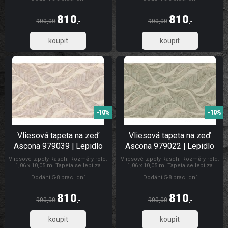
zeď. Doporučujeme zakoupit lepidlo
zeď. Doporučujeme zakoupit lepidlo
na vliesové tapety. Tapety Ascona
na vliesové tapety. Tapety Rasch
Tapety Ascona
810
810
900,00
,-
900,00
,-
669,42
669,42
-10%
-10%
Vliesová tapeta na zeď
Vliesová tapeta na zeď
Ascona 979039 | Lepidlo
Ascona 979022 | Lepidlo
zdarma
zdarma
Vliesové tapety Rasch. Rozměry role:
Vliesové tapety Rasch. Rozměry role:
1,06 x 10,05 m. Tapeta se lepí za
1,06 x 10,05 m. Tapeta se lepí za
sucha. Lepidlem se natírá pouze
sucha. Lepidlem se natírá pouze
Dodání 5-8 prac. dní
Dodání 5-8 prac. dní
zeď. Doporučujeme zakoupit lepidlo
zeď. Doporučujeme zakoupit lepidlo
na vliesové tapety. Tapety Ascona
na vliesové tapety. Tapety Rasch
Tapety Ascona
810
810
900,00
,-
900,00
,-
669,42
669,42