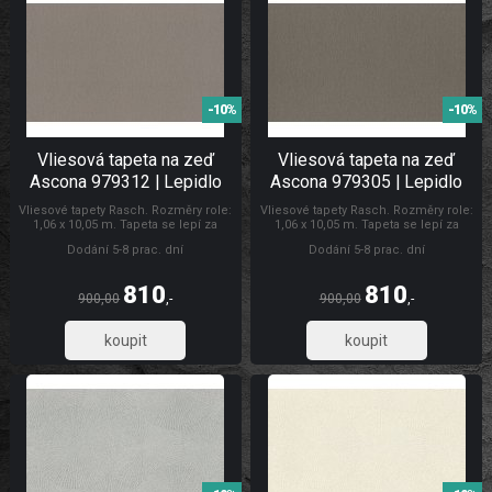
-10%
-10%
Vliesová tapeta na zeď
Vliesová tapeta na zeď
Ascona 979312 | Lepidlo
Ascona 979305 | Lepidlo
zdarma
zdarma
Vliesové tapety Rasch. Rozměry role:
Vliesové tapety Rasch. Rozměry role:
1,06 x 10,05 m. Tapeta se lepí za
1,06 x 10,05 m. Tapeta se lepí za
sucha. Lepidlem se natírá pouze
sucha. Lepidlem se natírá pouze
Dodání 5-8 prac. dní
Dodání 5-8 prac. dní
zeď. Doporučujeme zakoupit lepidlo
zeď. Doporučujeme zakoupit lepidlo
na vliesové tapety. Tapety Ascona
na vliesové tapety. Tapety Rasch
Tapety Ascona
810
810
900,00
,-
900,00
,-
669,42
669,42