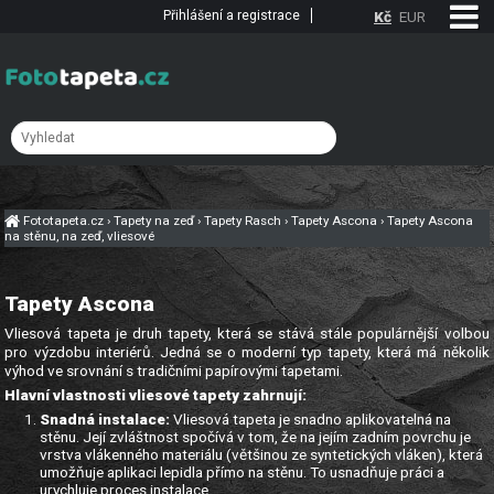
Přihlášení a registrace
Kč
EUR
Fototapeta.cz
›
Tapety na zeď
›
Tapety Rasch
›
Tapety Ascona
›
Tapety Ascona
na stěnu, na zeď, vliesové
Tapety Ascona
Vliesová tapeta je druh tapety, která se stává stále populárnější volbou
pro výzdobu interiérů. Jedná se o moderní typ tapety, která má několik
výhod ve srovnání s tradičními papírovými tapetami.
Hlavní vlastnosti vliesové tapety zahrnují:
Snadná instalace:
Vliesová tapeta je snadno aplikovatelná na
stěnu. Její zvláštnost spočívá v tom, že na jejím zadním povrchu je
vrstva vlákenného materiálu (většinou ze syntetických vláken), která
umožňuje aplikaci lepidla přímo na stěnu. To usnadňuje práci a
urychluje proces instalace.