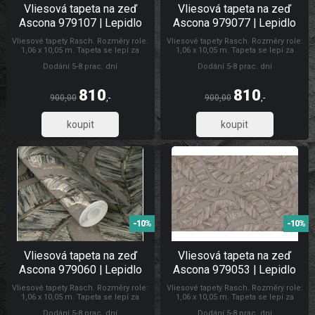
Vliesová tapeta na zeď
Vliesová tapeta na zeď
Ascona 979107 | Lepidlo
Ascona 979077 | Lepidlo
zdarma
zdarma
Vliesové tapety Rasch. Rozměry role:
Vliesové tapety Rasch. Rozměry role:
1,06 x 10,05 m. Tapeta se lepí za
1,06 x 10,05 m. Tapeta se lepí za
sucha. Lepidlem se natírá pouze
sucha. Lepidlem se natírá pouze
Dodání 5-8 prac. dní
Dodání 5-8 prac. dní
zeď. Doporučujeme zakoupit lepidlo
zeď. Doporučujeme zakoupit lepidlo
na vliesové tapety. Tapety Ascona
na vliesové tapety. Tapety Rasch
Tapety Ascona
810
810
900,00
,-
900,00
,-
669,42
669,42
-10%
-10%
Vliesová tapeta na zeď
Vliesová tapeta na zeď
Ascona 979060 | Lepidlo
Ascona 979053 | Lepidlo
zdarma
zdarma
Vliesové tapety Rasch. Rozměry role:
Vliesové tapety Rasch. Rozměry role:
1,06 x 10,05 m. Tapeta se lepí za
1,06 x 10,05 m. Tapeta se lepí za
sucha. Lepidlem se natírá pouze
sucha. Lepidlem se natírá pouze
Dodání 5-8 prac. dní
Dodání 5-8 prac. dní