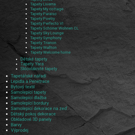
Tapety Liverna
Tapety My cottage
Tapety Paraiso
Tapety Poetry
Tapety Perfecto VI
Tapety Schöner Wohnen CL
Tapety Sky Lounge
Tapety Symphony
Tapety Trianon
Tapety Wallton
Tapety Welcome home
Dětské tapety
Tapety Yara
Sklovláknité tapety
Tapetářské nářadí
Lepidla a Penetrace
Bytový textil
Samolepící tapety
Samolepící dlažba
Samolepící bordury
Samolepící dekorace na zeď
Dětský pokoj dekorace
Obkladové 3D panely
Barvy
Výprodej