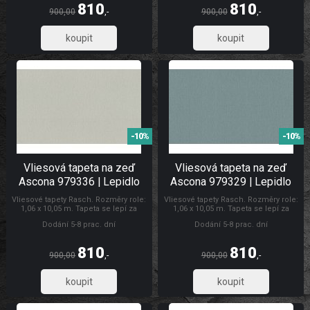
Tapety Ascona
810
810
900,00
,-
900,00
,-
669,42
669,42
-10%
-10%
Vliesová tapeta na zeď
Vliesová tapeta na zeď
Ascona 979336 | Lepidlo
Ascona 979329 | Lepidlo
zdarma
zdarma
Vliesové tapety Rasch. Rozměry role:
Vliesové tapety Rasch. Rozměry role:
1,06 x 10,05 m. Tapeta se lepí za
1,06 x 10,05 m. Tapeta se lepí za
sucha. Lepidlem se natírá pouze
sucha. Lepidlem se natírá pouze
Dodání 5-8 prac. dní
Dodání 5-8 prac. dní
zeď. Doporučujeme zakoupit lepidlo
zeď. Doporučujeme zakoupit lepidlo
na vliesové tapety. Tapety Ascona
na vliesové tapety. Tapety Rasch
Tapety Ascona
810
810
900,00
,-
900,00
,-
669,42
669,42