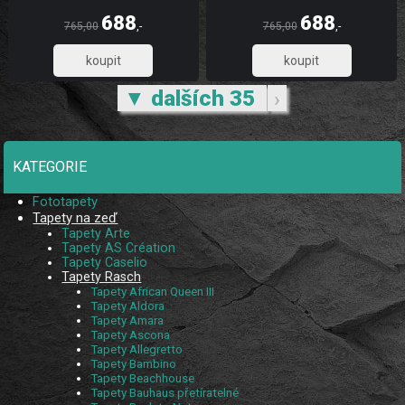
vyznačují dobrou prodyšností,
vyznačují dobrou prodyšností,
mechanickou odolností a schopností
mechanickou odolností a schopností
688
688
zakrytí jemných prasklin. Tapety
zakrytí jemných prasklin. Tapety
765,00
,-
765,00
,-
Schöner Wohnen CL
Rasch Tapety Schöner Wohnen CL
569,01
569,01
▼ dalších 35
›
KATEGORIE
Fototapety
Tapety na zeď
Tapety Arte
Tapety AS Création
Tapety Caselio
Tapety Rasch
Tapety African Queen III
Tapety Aldora
Tapety Amara
Tapety Ascona
Tapety Allegretto
Tapety Bambino
Tapety Beachhouse
Tapety Bauhaus přetíratelné