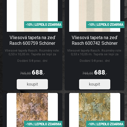
-10% | LEPIDLO ZDARMA
-10% | LEPIDLO ZDARMA
Vliesová tapeta na zeď
Vliesová tapeta na zeď
Rasch 600759 Schöner
Rasch 600742 Schöner
Wohnen CL
Wohnen CL
Vliesové tapety Rasch. Rozměry role:
Vliesové tapety Rasch. Rozměry role:
0,53 x 10,05 m. Tapeta se lepí za
0,53 x 10,05 m. Tapeta se lepí za
sucha. Lepidlem se natírá pouze
sucha. Lepidlem se natírá pouze
Dodání 5-8 prac. dní
Dodání 5-8 prac. dní
zeď. Vliesové tapety na zeď se
zeď. Vliesové tapety na zeď se
vyznačují dobrou prodyšností,
vyznačují dobrou prodyšností,
mechanickou odolností a schopností
mechanickou odolností a schopností
688
688
zakrytí jemných prasklin. Tapety
zakrytí jemných prasklin. Tapety
765,00
,-
765,00
,-
Schöner Wohnen CL
Rasch Tapety Schöner Wohnen CL
569,01
569,01
-10% | LEPIDLO ZDARMA
-10% | LEPIDLO ZDARMA