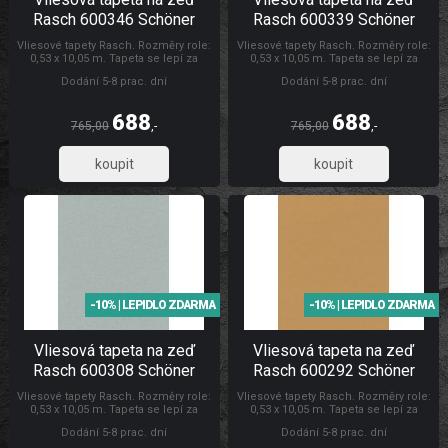
Rasch 600346 Schöner
Rasch 600339 Schöner
Wohnen CL
Wohnen CL
Vliesové tapety Rasch. Rozměry role:
Vliesové tapety Rasch. Rozměry role:
0,53 x 10,05 m. Tapeta se lepí za
0,53 x 10,05 m. Tapeta se lepí za
sucha. Lepidlem se natírá pouze
sucha. Lepidlem se natírá pouze
Dodání 5-8 prac. dní
Dodání 5-8 prac. dní
zeď. Vliesové tapety na zeď se
zeď. Vliesové tapety na zeď se
vyznačují dobrou prodyšností,
vyznačují dobrou prodyšností,
mechanickou odolností a schopností
mechanickou odolností a schopností
688
688
zakrytí jemných prasklin. Tapety
zakrytí jemných prasklin. Tapety
765,00
,-
765,00
,-
Schöner Wohnen CL
Rasch Tapety Schöner Wohnen CL
569,01
569,01
-10% | LEPIDLO ZDARMA
-10% | LEPIDLO ZDARMA
Vliesová tapeta na zeď
Vliesová tapeta na zeď
Rasch 600308 Schöner
Rasch 600292 Schöner
Wohnen CL
Wohnen CL
Vliesové tapety Rasch. Rozměry role:
Vliesové tapety Rasch. Rozměry role:
0,53 x 10,05 m. Tapeta se lepí za
0,53 x 10,05 m. Tapeta se lepí za
sucha. Lepidlem se natírá pouze
sucha. Lepidlem se natírá pouze
Dodání 5-8 prac. dní
Dodání 5-8 prac. dní
zeď. Vliesové tapety na zeď se
zeď. Vliesové tapety na zeď se