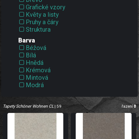
Grafické vzory
Květy a listy
Pruhy a čáry
Struktura
Barva
Béžová
Bílá
Hnědá
Krémová
Mintová
Modrá
Okrová
Růžová
Tapety Schöner Wohnen CL
Vícebarevná
| 59
řazení
Zelená
Zlatá
Černobílá
Černá