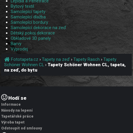
Lepidla a Penetrace
Bytový textil
Samolepící tapety
Samolepící dlažba
Samolepící bordury
Samolepící dekorace na zeď
Dětský pokoj dekorace
Obkladové 3D panely
Barvy
Výprodej
Fototapeta.cz
›
Tapety na zeď
›
Tapety Rasch
›
Tapety
Schöner Wohnen CL
›
Tapety Schöner Wohnen CL, tapeta,
na zeď, do bytu
Hodí se
Informace
Návody na lepení
Tapetářské práce
Výroba tapet
Odstoupit od smlouvy