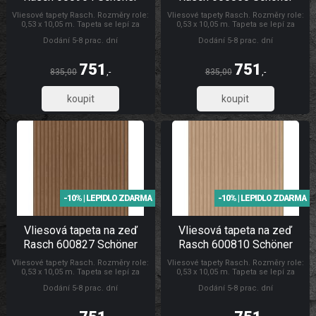
Wohnen CL
Wohnen CL
Vliesové tapety Rasch. Rozměry role:
Vliesové tapety Rasch. Rozměry role:
0,53 x 10,05 m. Tapeta se lepí za
0,53 x 10,05 m. Tapeta se lepí za
sucha. Lepidlem se natírá pouze
sucha. Lepidlem se natírá pouze
Dodání 5-8 prac. dní
Dodání 5-8 prac. dní
zeď. Vliesové tapety na zeď se
zeď. Vliesové tapety na zeď se
vyznačují dobrou prodyšností,
vyznačují dobrou prodyšností,
mechanickou odolností a schopností
mechanickou odolností a schopností
751
751
zakrytí jemných prasklin. Tapety
zakrytí jemných prasklin. Tapety
835,00
,-
835,00
,-
Schöner Wohnen CL
Rasch Tapety Schöner Wohnen CL
621,07
621,07
-10% | LEPIDLO ZDARMA
-10% | LEPIDLO ZDARMA
Vliesová tapeta na zeď
Vliesová tapeta na zeď
Rasch 600827 Schöner
Rasch 600810 Schöner
Wohnen CL
Wohnen CL
Vliesové tapety Rasch. Rozměry role:
Vliesové tapety Rasch. Rozměry role:
0,53 x 10,05 m. Tapeta se lepí za
0,53 x 10,05 m. Tapeta se lepí za
sucha. Lepidlem se natírá pouze
sucha. Lepidlem se natírá pouze
Dodání 5-8 prac. dní
Dodání 5-8 prac. dní
zeď. Vliesové tapety na zeď se
zeď. Vliesové tapety na zeď se
vyznačují dobrou prodyšností,
vyznačují dobrou prodyšností,
mechanickou odolností a schopností
mechanickou odolností a schopností