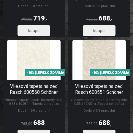
sucha. Lepidlem se natírá pouze
sucha. Lepidlem se natírá pouze
Dodání 5-8 prac. dní
Dodání 5-8 prac. dní
zeď. Vliesové tapety na zeď se
zeď. Vliesové tapety na zeď se
vyznačují dobrou prodyšností,
vyznačují dobrou prodyšností,
mechanickou odolností a schopností
mechanickou odolností a schopností
719
688
zakrytí jemných prasklin. Tapety
zakrytí jemných prasklin. Tapety
799,00
,-
765,00
,-
Schöner Wohnen CL
Rasch Tapety Schöner Wohnen CL
594,30
569,01
-10% | LEPIDLO ZDARMA
-10% | LEPIDLO ZDARMA
Vliesová tapeta na zeď
Vliesová tapeta na zeď
Rasch 600568 Schöner
Rasch 600551 Schöner
Wohnen CL
Wohnen CL
Vliesové tapety Rasch. Rozměry role:
Vliesové tapety Rasch. Rozměry role:
0,53 x 10,05 m. Tapeta se lepí za
0,53 x 10,05 m. Tapeta se lepí za
sucha. Lepidlem se natírá pouze
sucha. Lepidlem se natírá pouze
Dodání 5-8 prac. dní
Dodání 5-8 prac. dní
zeď. Vliesové tapety na zeď se
zeď. Vliesové tapety na zeď se
vyznačují dobrou prodyšností,
vyznačují dobrou prodyšností,
mechanickou odolností a schopností
mechanickou odolností a schopností
688
688
zakrytí jemných prasklin. Tapety
zakrytí jemných prasklin. Tapety
765,00
,-
765,00
,-
Schöner Wohnen CL
Rasch Tapety Schöner Wohnen CL