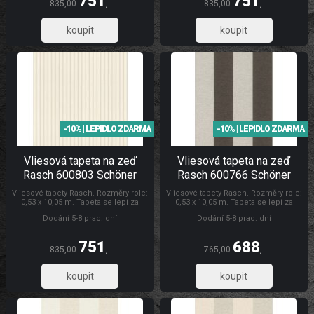
751
751
zakrytí jemných prasklin. Tapety
zakrytí jemných prasklin. Tapety
835,00
,-
835,00
,-
Schöner Wohnen CL
Rasch Tapety Schöner Wohnen CL
621,07
621,07
-10% | LEPIDLO ZDARMA
-10% | LEPIDLO ZDARMA
Vliesová tapeta na zeď
Vliesová tapeta na zeď
Rasch 600803 Schöner
Rasch 600766 Schöner
Wohnen CL
Wohnen CL
Vliesové tapety Rasch. Rozměry role:
Vliesové tapety Rasch. Rozměry role:
0,53 x 10,05 m. Tapeta se lepí za
0,53 x 10,05 m. Tapeta se lepí za
sucha. Lepidlem se natírá pouze
sucha. Lepidlem se natírá pouze
Dodání 5-8 prac. dní
Dodání 5-8 prac. dní
zeď. Vliesové tapety na zeď se
zeď. Vliesové tapety na zeď se
vyznačují dobrou prodyšností,
vyznačují dobrou prodyšností,
mechanickou odolností a schopností
mechanickou odolností a schopností
751
688
zakrytí jemných prasklin. Tapety
zakrytí jemných prasklin. Tapety
835,00
,-
765,00
,-
Schöner Wohnen CL
Rasch Tapety Schöner Wohnen CL
621,07
569,01