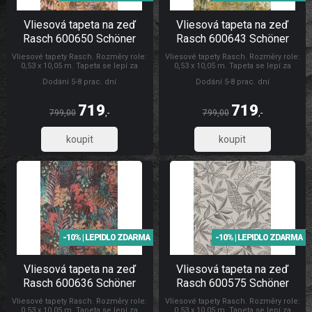
Vliesová tapeta na zeď
Vliesová tapeta na zeď
Rasch 600650 Schöner
Rasch 600643 Schöner
Wohnen CL
Wohnen CL
Vliesové tapety Rasch. Rozměry role:
Vliesové tapety Rasch. Rozměry role:
0,53 x 10,05 m. Tapeta se lepí za
0,53 x 10,05 m. Tapeta se lepí za
sucha. Lepidlem se natírá pouze
sucha. Lepidlem se natírá pouze
Dodání 5-8 prac. dní
Dodání 5-8 prac. dní
zeď. Vliesové tapety na zeď se
zeď. Vliesové tapety na zeď se
vyznačují dobrou prodyšností,
vyznačují dobrou prodyšností,
mechanickou odolností a schopností
mechanickou odolností a schopností
719
719
zakrytí jemných prasklin. Tapety
zakrytí jemných prasklin. Tapety
799,00
,-
799,00
,-
Schöner Wohnen CL
Rasch Tapety Schöner Wohnen CL
594,30
594,30
-10% | LEPIDLO ZDARMA
-10% | LEPIDLO ZDARMA
Vliesová tapeta na zeď
Vliesová tapeta na zeď
Rasch 600636 Schöner
Rasch 600575 Schöner
Wohnen CL
Wohnen CL
Vliesové tapety Rasch. Rozměry role:
Vliesové tapety Rasch. Rozměry role:
0,53 x 10,05 m. Tapeta se lepí za
0,53 x 10,05 m. Tapeta se lepí za