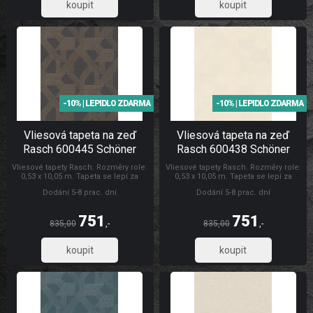
569,01
569,01
-10% | LEPIDLO ZDARMA
-10% | LEPIDLO ZDARMA
Vliesová tapeta na zeď
Vliesová tapeta na zeď
Rasch 600445 Schöner
Rasch 600438 Schöner
Wohnen CL
Wohnen CL
Vliesové tapety Rasch. Rozměry role:
Vliesové tapety Rasch. Rozměry role:
0,53 x 10,05 m. Tapeta se lepí za
0,53 x 10,05 m. Tapeta se lepí za
sucha. Lepidlem se natírá pouze
sucha. Lepidlem se natírá pouze
Dodání 5-8 prac. dní
Dodání 5-8 prac. dní
zeď. Vliesové tapety na zeď se
zeď. Vliesové tapety na zeď se
vyznačují dobrou prodyšností,
vyznačují dobrou prodyšností,
mechanickou odolností a schopností
mechanickou odolností a schopností
751
751
zakrytí jemných prasklin. Tapety
zakrytí jemných prasklin. Tapety
835,00
,-
835,00
,-
Schöner Wohnen CL
Rasch Tapety Schöner Wohnen CL
621,07
621,07