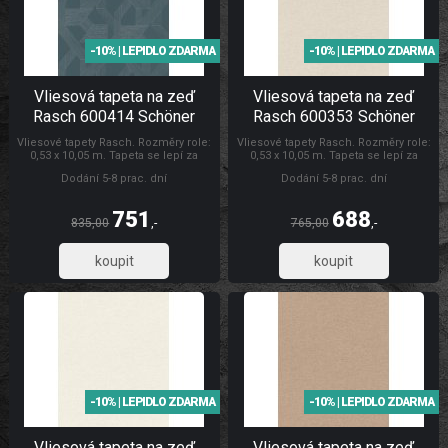
-10% | LEPIDLO ZDARMA
-10% | LEPIDLO ZDARMA
Vliesová tapeta na zeď
Vliesová tapeta na zeď
Rasch 600414 Schöner
Rasch 600353 Schöner
Wohnen CL
Wohnen CL
Vliesové tapety Rasch. Rozměry role:
Vliesové tapety Rasch. Rozměry role:
0,53 x 10,05 m. Tapeta se lepí za
0,53 x 10,05 m. Tapeta se lepí za
sucha. Lepidlem se natírá pouze
sucha. Lepidlem se natírá pouze
Dodání 5-8 prac. dní
Dodání 5-8 prac. dní
zeď. Vliesové tapety na zeď se
zeď. Vliesové tapety na zeď se
vyznačují dobrou prodyšností,
vyznačují dobrou prodyšností,
mechanickou odolností a schopností
mechanickou odolností a schopností
751
688
zakrytí jemných prasklin. Tapety
zakrytí jemných prasklin. Tapety
835,00
,-
765,00
,-
Schöner Wohnen CL
Rasch Tapety Schöner Wohnen CL
621,07
569,01
-10% | LEPIDLO ZDARMA
-10% | LEPIDLO ZDARMA
Vliesová tapeta na zeď
Vliesová tapeta na zeď