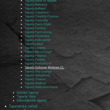
Tapety Back to Nature
Tapety Beltesto
Tapety Brilliant
Tapety Ceramics
Tapety Country Charme
Tapety Curiosity
Tapety Deco Style
Tapety Factory
Tapety Farm Living
Tapety Florentine
Tapety Kids world
Tapety Lirico
Tapety Liverna
Tapety My cottage
Tapety Paraiso
Tapety Poetry
Tapety Perfecto VI
Tapety Schöner Wohnen CL
Tapety Sky Lounge
Tapety Symphony
Tapety Trianon
Tapety Wallton
Tapety Welcome home
Dětské tapety
Tapety Yara
Sklovláknité tapety
Tapetářské nářadí