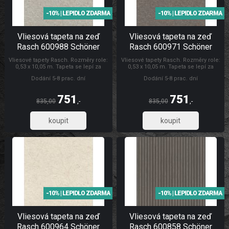
Šedá
-10% | LEPIDLO ZDARMA
-10% | LEPIDLO ZDARMA
Vliesová tapeta na zeď
Vliesová tapeta na zeď
Rasch 600988 Schöner
Rasch 600971 Schöner
Wohnen CL
Wohnen CL
Vliesové tapety Rasch. Rozměry role:
Vliesové tapety Rasch. Rozměry role:
0,53 x 10,05 m. Tapeta se lepí za
0,53 x 10,05 m. Tapeta se lepí za
sucha. Lepidlem se natírá pouze
sucha. Lepidlem se natírá pouze
Dodání 5-8 prac. dní
Dodání 5-8 prac. dní
zeď. Vliesové tapety na zeď se
zeď. Vliesové tapety na zeď se
vyznačují dobrou prodyšností,
vyznačují dobrou prodyšností,
mechanickou odolností a schopností
mechanickou odolností a schopností
751
751
zakrytí jemných prasklin. Tapety
zakrytí jemných prasklin. Tapety
835,00
,-
835,00
,-
Schöner Wohnen CL
Rasch Tapety Schöner Wohnen CL
621,07
621,07
-10% | LEPIDLO ZDARMA
-10% | LEPIDLO ZDARMA
Vliesová tapeta na zeď
Vliesová tapeta na zeď
Rasch 600964 Schöner
Rasch 600858 Schöner