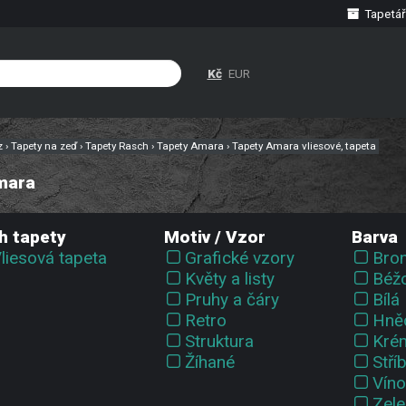
Tapetář
Kč
EUR
cz
›
Tapety na zeď
›
Tapety Rasch
›
Tapety Amara
›
Tapety Amara vliesové, tapeta
mara
h tapety
Motiv / Vzor
Barva
liesová tapeta
Grafické vzory
Bro
Květy a listy
Béž
Pruhy a čáry
Bílá
Retro
Hně
Struktura
Kré
Žíhané
Stří
Víno
Zele