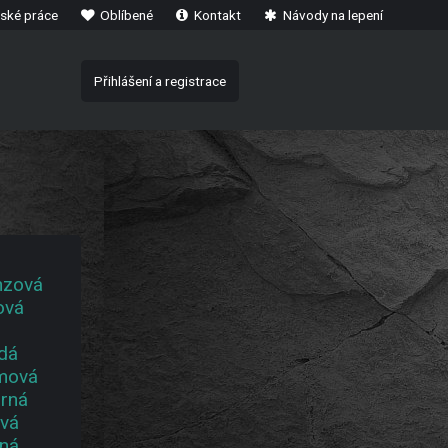
ské práce
Oblíbené
Kontakt
Návody na lepení
Přihlášení a registrace
nzová
ová
dá
mová
brná
vá
ná