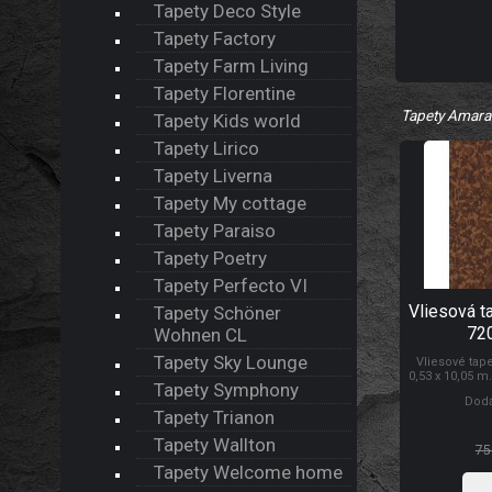
Tapety Deco Style
Tapety Factory
Tapety Farm Living
Tapety Florentine
Tapety Amar
Tapety Kids world
Tapety Lirico
Tapety Liverna
Tapety My cottage
Tapety Paraiso
Tapety Poetry
Tapety Perfecto VI
Vliesová t
Tapety Schöner
72
Wohnen CL
Tapety Sky Lounge
Vliesové tap
0,53 x 10,05 m
Tapety Symphony
Lepidlem se n
Dodá
tapety na z
Tapety Trianon
prodyšností, 
schopností z
Tapety Wallton
T
75
Tapety Welcome home