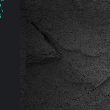
á
ná
á