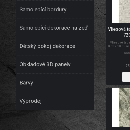
Samolepící bordury
Samolepící dekorace na zeď
Vliesová t
72
Vliesové tap
Dětský pokoj dekorace
0,53 x 10,05 m
Lepidlem se n
Dodá
tapety na z
prodyšností, 
schopností z
Obkladové 3D panely
T
75
Barvy
Výprodej