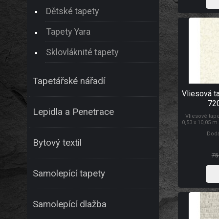
Dětské tapety
Tapety Yara
Sklovláknité tapety
Tapetářské nářadí
Vliesová t
72
Lepidla a Penetrace
Vliesové tap
0,53 x 10,05 m
Lepidlem se n
Dodá
tapety na z
Bytový textil
prodyšností, 
schopností z
T
75
Samolepící tapety
Samolepící dlažba