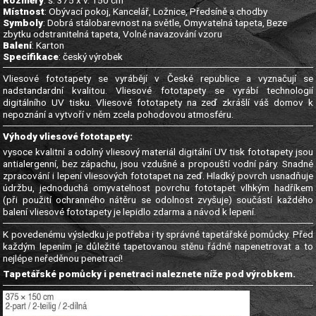
Rozměry
: š. 375 x v. 150 cm
Místnost
: Obývací pokoj, Kancelář, Ložnice, Předsíně a chodby
Symboly
: Dobrá stálobarevnost na světle, Omyvatelná tapeta, Beze
zbytku odstranitelná tapeta, Volné navazování vzoru
Balení
: Karton
Specifikace
: český výrobek
Vliesové fototapety se vyrábějí v České republice a vyznačují se
nadstandardní kvalitou. Vliesové fototapety se vyrábí technologií
digitálního UV tisku. Vliesové fototapety na zeď zkrášlí váš domov k
nepoznání a vytvoří v něm zcela pohodovou atmosféru.
Výhody vliesové fototapety:
vysoce kvalitní a odolný vliesový materiál digitální UV tisk fototapety jsou
antialergenní, bez zápachu, jsou vzdušné a propouští vodní páry. Snadné
zpracování i lepení vliesových fototapet na zeď. Hladký povrch usnadňuje
údržbu, jednoduchá omyvatelnost povrchu fototapet vlhkým hadříkem
(při použití ochranného nátěru se odolnost zvyšuje) součástí každého
balení vliesové fototapety je lepidlo zdarma a návod k lepení.
K povedenému výsledku je potřeba i ty správné tapetářské pomůcky. Před
každým lepením je důležité tapetovanou stěnu řádně napenetrovat a to
nejlépe neředěnou penetrací!
Tapetářské pomůcky i penetraci naleznete níže pod výrobkem.