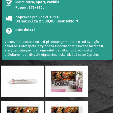
Motiv:
retro, sport, vozidla
Rozměr:
375x150cm
dopravné
pro Vás ZDARMA!
Od nákupu za
2 500,00
. Jinak takto ▼
máte
dotaz?
Vliesová fototapeta na zeď představuje moderní trend bytových
dekorací. Fototapeta je vyrobena z odolného vliesového materiálu,
který zaručuje pevnost, omyvatelnost, dlouhou životnost a
stálobarevnost, díky UV digitálnímu tisku. Skládá se ze 2 pruhů.