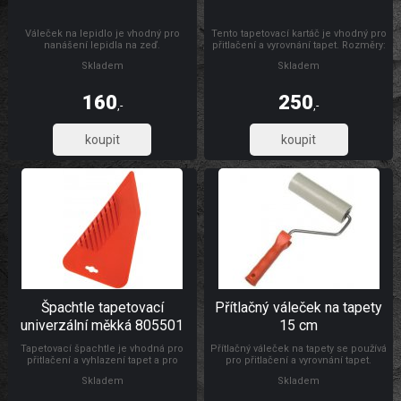
Váleček na lepidlo je vhodný pro
Tento tapetovací kartáč je vhodný pro
nanášení lepidla na zeď.
přitlačení a vyrovnání tapet. Rozměry:
300 x 26 mm Materiál: dřevo, štětiny
Skladem
Skladem
160
250
,-
,-
132,23
206,61
Špachtle tapetovací
Přítlačný váleček na tapety
univerzální měkká 805501
15 cm
Tapetovací špachtle je vhodná pro
Přítlačný váleček na tapety se používá
přitlačení a vyhlazení tapet a pro
pro přitlačení a vyrovnání tapet.
natahování a vyhlazování
Rozměry: Ø 4,5 x 15 cm Materiál:
Skladem
Skladem
samolepicích folií, s drážkou pro
váleček je vyroben z PUR pěny,
odříznutí tapet ve výšce soklu.
umělohmotný držák + pozinkovaný