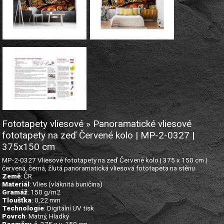
Fototapety vliesové » Panoramatické vliesové
fototapety na zeď Červené kolo | MP-2-0327 |
375x150 cm
MP-2-0327 Vliesové fototapety na zeď Červené kolo | 375 x 150 cm |
červená, černá, žlutá panoramatická vliesová fototapeta na stěnu
Země
: ČR
Materiál
: Vlies (vláknitá buničina)
Gramáž
: 150 g/m2
Tloušťka
: 0,22 mm
Technologie
: Digitální UV tisk
Povrch
: Matný, Hladký