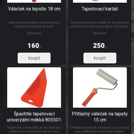
Váleček na lepidlo 18 cm
Tapetovací kartáč
Váleček na lepidlo je vhodný pro
Tento tapetovací kartáč je vhodný pro
nanášení lepidla na zeď.
přitlačení a vyrovnání tapet. Rozměry:
300 x 26 mm Materiál: dřevo, štětiny
Skladem
Skladem
160
250
,-
,-
132,23
206,61
Špachtle tapetovací
Přítlačný váleček na tapety
univerzální měkká 805501
15 cm
Tapetovací špachtle je vhodná pro
Přítlačný váleček na tapety se používá
přitlačení a vyhlazení tapet a pro
pro přitlačení a vyrovnání tapet.