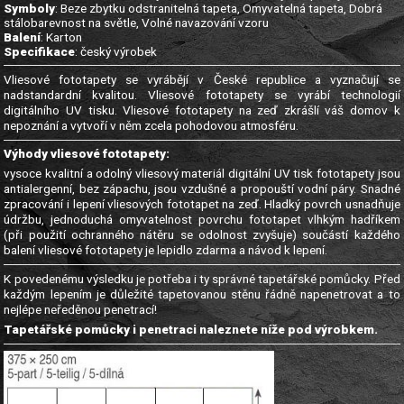
Symboly
: Beze zbytku odstranitelná tapeta, Omyvatelná tapeta, Dobrá
stálobarevnost na světle, Volné navazování vzoru
Balení
: Karton
Specifikace
: český výrobek
Vliesové fototapety se vyrábějí v České republice a vyznačují se
nadstandardní kvalitou. Vliesové fototapety se vyrábí technologií
digitálního UV tisku. Vliesové fototapety na zeď zkrášlí váš domov k
nepoznání a vytvoří v něm zcela pohodovou atmosféru.
Výhody vliesové fototapety:
vysoce kvalitní a odolný vliesový materiál digitální UV tisk fototapety jsou
antialergenní, bez zápachu, jsou vzdušné a propouští vodní páry. Snadné
zpracování i lepení vliesových fototapet na zeď. Hladký povrch usnadňuje
údržbu, jednoduchá omyvatelnost povrchu fototapet vlhkým hadříkem
(při použití ochranného nátěru se odolnost zvyšuje) součástí každého
balení vliesové fototapety je lepidlo zdarma a návod k lepení.
K povedenému výsledku je potřeba i ty správné tapetářské pomůcky. Před
každým lepením je důležité tapetovanou stěnu řádně napenetrovat a to
nejlépe neředěnou penetrací!
Tapetářské pomůcky i penetraci naleznete níže pod výrobkem.