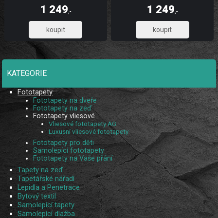
dlouhou životnost a stálobarevnost,
dlouhou životnost a stálobarevnost,
1 249
1 249
díky UV digitálnímu tisku. Skládá se z
díky UV digitálnímu tisku. Skládá se z
,-
,-
5 pruhů.
5 pruhů.
1 032,23
1 032,23
KATEGORIE
Fototapety
Fototapety na dveře
Fototapety na zeď
Fototapety vliesové
Vliesové fototapety AG
Luxusní vliesové fototapety
Fototapety pro děti
Samolepící fototapety
Fototapety na Vaše přání
Tapety na zeď
Tapetářské nářadí
Lepidla a Penetrace
Bytový textil
Samolepící tapety
Samolepící dlažba