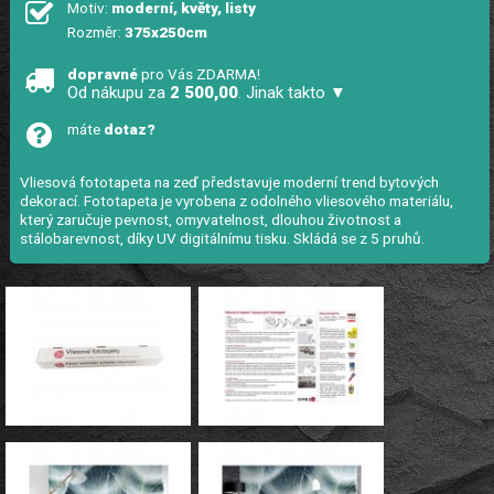
Motiv:
moderní, květy, listy
Rozměr:
375x250cm
dopravné
pro Vás ZDARMA!
Od nákupu za
2 500,00
. Jinak takto ▼
máte
dotaz?
Vliesová fototapeta na zeď představuje moderní trend bytových
dekorací. Fototapeta je vyrobena z odolného vliesového materiálu,
který zaručuje pevnost, omyvatelnost, dlouhou životnost a
stálobarevnost, díky UV digitálnímu tisku. Skládá se z 5 pruhů.