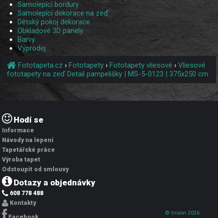
Samolepící bordury
Samolepící dekorace na zeď
Dětský pokoj dekorace
Obkladové 3D panely
Barvy
Výprodej
Fototapeta.cz
›
Fototapety
›
Fototapety vliesové
›
Vliesové
fototapety na zeď Detail pampelišky | MS-5-0123 | 375x250 cm
Hodí se
Informace
Návody na lepení
Tapetářské práce
Výroba tapet
Odstoupit od smlouvy
Dotazy a objednávky
608 778 488
Kontakty
© Insion 2026
Facebook