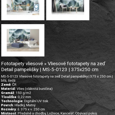
Fototapety vliesové » Vliesové fototapety na zeď
Detail pampelišky | MS-5-0123 | 375x250 cm
MS-5-0123 Vliesové fototapety na zeď Detail pampelišky | 375 x 250 cm |
bílá, šedá
Země
: ČR
Materiál
: Vlies (vláknitá buničina)
Gramáž
: 150 g/m2
Tloušťka
: 0,22 mm
Technologie
: Digitální UV tisk
Povrch
: Hladký, Matný
Rozměry
: š. 375 x v. 250 cm
Místnost
: Předsíně a chodby, Ložnice, Kancelář, Obývací pokoj