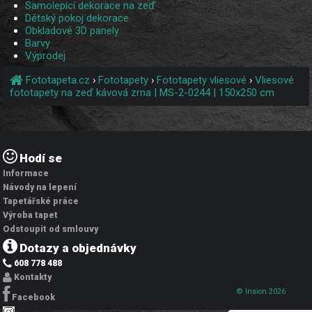
Samolepící dekorace na zeď
Dětský pokoj dekorace
Obkladové 3D panely
Barvy
Výprodej
Fototapeta.cz
›
Fototapety
›
Fototapety vliesové
›
Vliesové
fototapety na zeď kávová zrna | MS-2-0244 | 150x250 cm
Hodí se
Informace
Návody na lepení
Tapetářské práce
Výroba tapet
Odstoupit od smlouvy
Dotazy a objednávky
608 778 488
Kontakty
© Insion 2026
Facebook