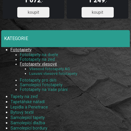
1 072
1 249
díky UV digitálnímu tisku. Skládá se
díky UV digitálnímu tisku. Skládá se z
,-
,-
ze 2 pruhů.
5 pruhů.
885,95
1 032,23
KATEGORIE
Fototapety
Fototapety na dveře
Fototapety na zeď
Fototapety vliesové
Vliesové fototapety AG
Luxusní vliesové fototapety
Fototapety pro děti
Samolepící fototapety
Fototapety na Vaše přání
Tapety na zeď
Tapetářské nářadí
Lepidla a Penetrace
Bytový textil
Samolepící tapety
Samolepící dlažba
Samolepící bordury