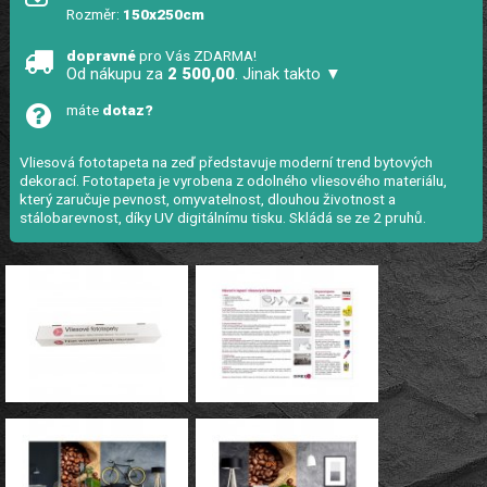
Rozměr:
150x250cm
dopravné
pro Vás ZDARMA!
Od nákupu za
2 500,00
. Jinak takto ▼
máte
dotaz?
Vliesová fototapeta na zeď představuje moderní trend bytových
dekorací. Fototapeta je vyrobena z odolného vliesového materiálu,
který zaručuje pevnost, omyvatelnost, dlouhou životnost a
stálobarevnost, díky UV digitálnímu tisku. Skládá se ze 2 pruhů.