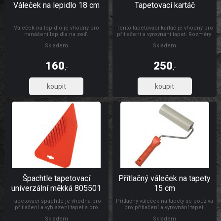
Váleček na lepidlo 18 cm
Tapetovací kartáč
Váleček na lepidlo je vhodný pro
Tento tapetovací kartáč je vhodný pro
nanášení lepidla na zeď.
přitlačení a vyrovnání tapet. Rozměry:
300 x 26 mm Materiál: dřevo, štětiny
Skladem
Skladem
160
250
,-
,-
132,23
206,61
Špachtle tapetovací
Přítlačný váleček na tapety
univerzální měkká 805501
15 cm
Tapetovací špachtle je vhodná pro
Přítlačný váleček na tapety se používá
přitlačení a vyhlazení tapet a pro
pro přitlačení a vyrovnání tapet.
natahování a vyhlazování
Rozměry: Ø 4,5 x 15 cm Materiál:
Skladem
Skladem
samolepicích folií, s drážkou pro
váleček je vyroben z PUR pěny,