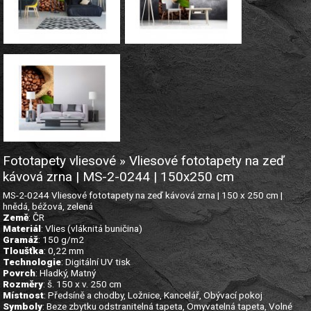
Fototapety vliesové » Vliesové fototapety na zeď
kávová zrna | MS-2-0244 | 150x250 cm
MS-2-0244 Vliesové fototapety na zeď kávová zrna | 150 x 250 cm |
hnědá, béžová, zelená
Země
: ČR
Materiál
: Vlies (vláknitá buničina)
Gramáž
: 150 g/m2
Tloušťka
: 0,22 mm
Technologie
: Digitální UV tisk
Povrch
: Hladký, Matný
Rozměry
: š. 150 x v. 250 cm
Místnost
: Předsíně a chodby, Ložnice, Kancelář, Obývací pokoj
Symboly
: Beze zbytku odstranitelná tapeta, Omyvatelná tapeta, Volné