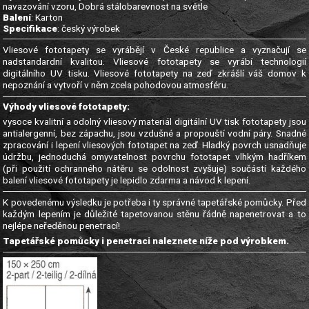
navazování vzoru, Dobrá stálobarevnost na světle
Balení
: Karton
Specifikace
: český výrobek
Vliesové fototapety se vyrábějí v České republice a vyznačují se
nadstandardní kvalitou. Vliesové fototapety se vyrábí technologií
digitálního UV tisku. Vliesové fototapety na zeď zkrášlí váš domov k
nepoznání a vytvoří v něm zcela pohodovou atmosféru.
Výhody vliesové fototapety:
vysoce kvalitní a odolný vliesový materiál digitální UV tisk fototapety jsou
antialergenní, bez zápachu, jsou vzdušné a propouští vodní páry. Snadné
zpracování i lepení vliesových fototapet na zeď. Hladký povrch usnadňuje
údržbu, jednoduchá omyvatelnost povrchu fototapet vlhkým hadříkem
(při použití ochranného nátěru se odolnost zvyšuje) součástí každého
balení vliesové fototapety je lepidlo zdarma a návod k lepení.
K povedenému výsledku je potřeba i ty správné tapetářské pomůcky. Před
každým lepením je důležité tapetovanou stěnu řádně napenetrovat a to
nejlépe neředěnou penetrací!
Tapetářské pomůcky i penetraci naleznete níže pod výrobkem.