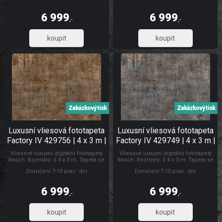
vyznačují dobrou prodyšností,
vyznačují dobrou prodyšností,
mechanickou odolností a schopností
mechanickou odolností a schopností
6 999
6 999
zakrytí jemných prasklin. Fototapety
zakrytí jemných prasklin. Fototapety
,-
,-
plech
vliesové Luxusní vliesové fototapety
5 784,30
5 784,30
Zakázkový tisk
Zakázkový tisk
Luxusní vliesová fototapeta
Luxusní vliesová fototapeta
Factory IV 429756 | 4 x 3 m |
Factory IV 429749 | 4 x 3 m |
Lepidlo zdarma
Lepidlo zdarma
Vliesové luxusní digitální fototapety
Vliesové luxusní digitální fototapety
Rasch. Rozměry: š.4 x 3 m. Tapeta se
Rasch. Rozměry: š.4 x 3 m. Tapeta se
lepí za sucha. Lepidlem se natírá
lepí za sucha. Lepidlem se natírá
Doručení 7-10 prac. dní
Doručení 7-10 prac. dní
pouze zeď. Vliesové tapety na zeď se
pouze zeď. Vliesové tapety na zeď se
vyznačují dobrou prodyšností,
vyznačují dobrou prodyšností,
mechanickou odolností a schopností
mechanickou odolností a schopností
6 999
6 999
zakrytí jemných prasklin. Fototapety
zakrytí jemných prasklin. Fototapety
,-
,-
plech
vliesové Luxusní vliesové fototapety
5 784,30
5 784,30