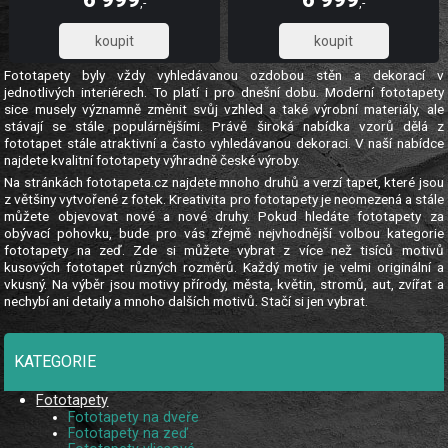
zakrytí jemných prasklin. Fototapety
zakrytí jemných prasklin. Fototapety
,-
,-
plech
vliesové Luxusní vliesové fototapety
5 784,30
5 784,30
Fototapety byly vždy vyhledávanou ozdobou stěn a dekorací v
jednotlivých interiérech. To platí i pro dnešní dobu. Moderní fototapety
sice musely významně změnit svůj vzhled a také výrobní materiály, ale
stávají se stále populárnějšími. Právě široká nabídka vzorů dělá z
fototapet stále atraktivní a často vyhledávanou dekoraci. V naší nabídce
najdete kvalitní fototapety výhradně české výroby.
Na stránkách fototapeta.cz najdete mnoho druhů a verzí tapet, které jsou
z většiny vytvořené z fotek. Kreativita pro fototapety je neomezená a stále
můžete objevovat nové a nové druhy. Pokud hledáte fototapety za
obývací pohovku, bude pro vás zřejmě nejvhodnější volbou kategorie
fototapety na zeď. Zde si můžete vybrat z více než tisíců motivů
kusových fototapet různých rozměrů. Každý motiv je velmi originální a
vkusný. Na výběr jsou motivy přírody, města, květin, stromů, aut, zvířat a
nechybí ani detaily a mnoho dalších motivů. Stačí si jen vybrat.
KATEGORIE
Fototapety
Fototapety na dveře
Fototapety na zeď