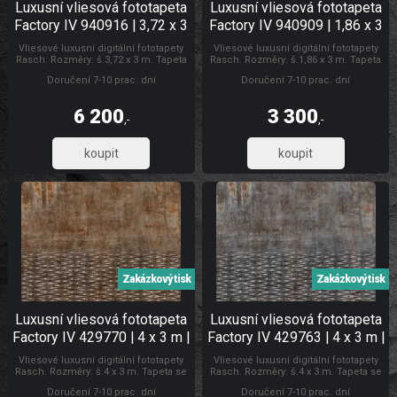
Luxusní vliesová fototapeta
Luxusní vliesová fototapeta
Factory IV 940916 | 3,72 x 3
Factory IV 940909 | 1,86 x 3
m | Lepidlo zdarma
m | Lepidlo zdarma
Vliesové luxusní digitální fototapety
Vliesové luxusní digitální fototapety
Rasch. Rozměry: š.3,72 x 3 m. Tapeta
Rasch. Rozměry: š.1,86 x 3 m. Tapeta
se lepí za sucha. Lepidlem se natírá
se lepí za sucha. Lepidlem se natírá
Doručení 7-10 prac. dní
Doručení 7-10 prac. dní
pouze zeď. Vliesové tapety na zeď se
pouze zeď. Vliesové tapety na zeď se
vyznačují dobrou prodyšností,
vyznačují dobrou prodyšností,
mechanickou odolností a schopností
mechanickou odolností a schopností
6 200
3 300
zakrytí jemných prasklin. Fototapety
zakrytí jemných prasklin. Fototapety
,-
,-
plech
vliesové Luxusní vliesové fototapety
5 123,97
2 727,27
Zakázkový tisk
Zakázkový tisk
Luxusní vliesová fototapeta
Luxusní vliesová fototapeta
Factory IV 429770 | 4 x 3 m |
Factory IV 429763 | 4 x 3 m |
Lepidlo zdarma
Lepidlo zdarma
Vliesové luxusní digitální fototapety
Vliesové luxusní digitální fototapety
Rasch. Rozměry: š.4 x 3 m. Tapeta se
Rasch. Rozměry: š.4 x 3 m. Tapeta se
lepí za sucha. Lepidlem se natírá
lepí za sucha. Lepidlem se natírá
Doručení 7-10 prac. dní
Doručení 7-10 prac. dní
pouze zeď. Vliesové tapety na zeď se
pouze zeď. Vliesové tapety na zeď se