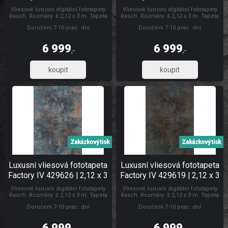
m | Lepidlo zdarma
m | Lepidlo zdarma
Vliesové luxusní digitální fototapety
Vliesové luxusní digitální fototapety
Rasch. Rozměry: š.2,12 x 3 m. Tapeta
Rasch. Rozměry: š.2,12 x 3 m. Tapeta
se lepí za sucha. Lepidlem se natírá
se lepí za sucha. Lepidlem se natírá
Doručení 7-10 prac. dní
Doručení 7-10 prac. dní
pouze zeď. Vliesové tapety na zeď se
pouze zeď. Vliesové tapety na zeď se
vyznačují dobrou prodyšností,
vyznačují dobrou prodyšností,
mechanickou odolností a schopností
mechanickou odolností a schopností
6 999
6 999
zakrytí jemných prasklin. Fototapety
zakrytí jemných prasklin. Fototapety
,-
,-
plech
vliesové Luxusní vliesové fototapety
5 784,30
5 784,30
Zakázkový tisk
Zakázkový tisk
Luxusní vliesová fototapeta
Luxusní vliesová fototapeta
Factory IV 429626 | 2,12 x 3
Factory IV 429619 | 2,12 x 3
m | Lepidlo zdarma
m | Lepidlo zdarma
Vliesové luxusní digitální fototapety
Vliesové luxusní digitální fototapety
Rasch. Rozměry: š.2,12 x 3 m. Tapeta
Rasch. Rozměry: š.2,12 x 3 m. Tapeta
se lepí za sucha. Lepidlem se natírá
se lepí za sucha. Lepidlem se natírá
Doručení 7-10 prac. dní
Doručení 7-10 prac. dní
pouze zeď. Vliesové tapety na zeď se
pouze zeď. Vliesové tapety na zeď se
vyznačují dobrou prodyšností,
vyznačují dobrou prodyšností,
mechanickou odolností a schopností
mechanickou odolností a schopností
6 999
6 999