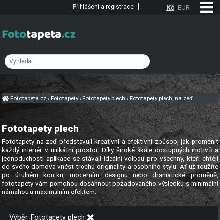
Přihlášení a registrace
Kč
EUR
Fototapeta.cz
›
Fototapety
›
Fototapety plech
›
Fototapety plech, na zeď
Fototapety plech
Fototapety na zeď představují kreativní a efektivní způsob, jak proměnit
každý interiér v unikátní prostor. Díky široké škále dostupných motivů a
jednoduchosti aplikace se stávají ideální volbou pro všechny, kteří chtějí
do svého domova vnést trochu originality a osobního stylu. Ať už toužíte
po útulném koutku, moderním designu nebo dramatické proměně,
fototapety vám pomohou dosáhnout požadovaného výsledku s minimální
námahou a maximálním efektem.
Výběr: Fototapety plech