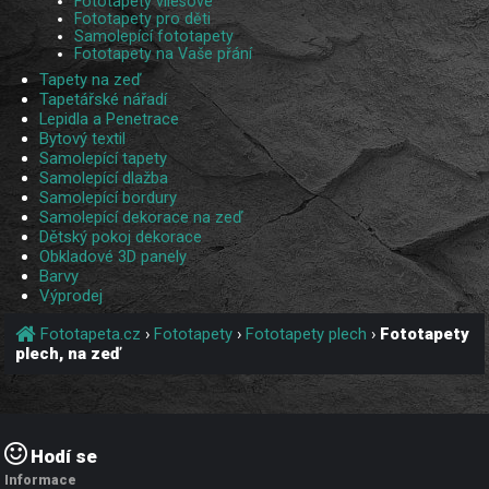
Fototapety vliesové
Fototapety pro děti
Samolepící fototapety
Fototapety na Vaše přání
Tapety na zeď
Tapetářské nářadí
Lepidla a Penetrace
Bytový textil
Samolepící tapety
Samolepící dlažba
Samolepící bordury
Samolepící dekorace na zeď
Dětský pokoj dekorace
Obkladové 3D panely
Barvy
Výprodej
Fototapeta.cz
›
Fototapety
›
Fototapety plech
›
Fototapety
plech, na zeď
Hodí se
Informace