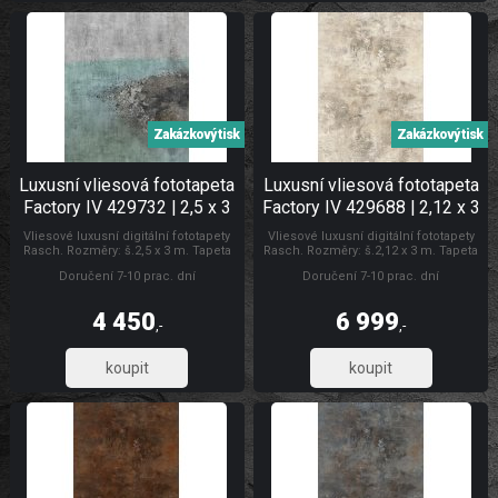
Zakázkový tisk
Zakázkový tisk
Luxusní vliesová fototapeta
Luxusní vliesová fototapeta
Factory IV 429732 | 2,5 x 3
Factory IV 429688 | 2,12 x 3
m | Lepidlo zdarma
m | Lepidlo zdarma
Vliesové luxusní digitální fototapety
Vliesové luxusní digitální fototapety
Rasch. Rozměry: š.2,5 x 3 m. Tapeta
Rasch. Rozměry: š.2,12 x 3 m. Tapeta
se lepí za sucha. Lepidlem se natírá
se lepí za sucha. Lepidlem se natírá
Doručení 7-10 prac. dní
Doručení 7-10 prac. dní
pouze zeď. Vliesové tapety na zeď se
pouze zeď. Vliesové tapety na zeď se
vyznačují dobrou prodyšností,
vyznačují dobrou prodyšností,
mechanickou odolností a schopností
mechanickou odolností a schopností
4 450
6 999
zakrytí jemných prasklin. Fototapety
zakrytí jemných prasklin. Fototapety
,-
,-
plech
vliesové Luxusní vliesové fototapety
3 677,69
5 784,30