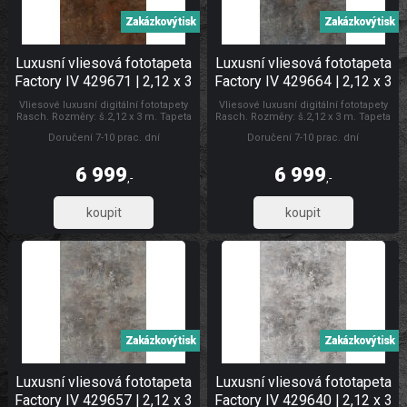
Zakázkový tisk
Zakázkový tisk
Luxusní vliesová fototapeta
Luxusní vliesová fototapeta
Factory IV 429671 | 2,12 x 3
Factory IV 429664 | 2,12 x 3
m | Lepidlo zdarma
m | Lepidlo zdarma
Vliesové luxusní digitální fototapety
Vliesové luxusní digitální fototapety
Rasch. Rozměry: š.2,12 x 3 m. Tapeta
Rasch. Rozměry: š.2,12 x 3 m. Tapeta
se lepí za sucha. Lepidlem se natírá
se lepí za sucha. Lepidlem se natírá
Doručení 7-10 prac. dní
Doručení 7-10 prac. dní
pouze zeď. Vliesové tapety na zeď se
pouze zeď. Vliesové tapety na zeď se
vyznačují dobrou prodyšností,
vyznačují dobrou prodyšností,
mechanickou odolností a schopností
mechanickou odolností a schopností
6 999
6 999
zakrytí jemných prasklin. Fototapety
zakrytí jemných prasklin. Fototapety
,-
,-
plech
vliesové Luxusní vliesové fototapety
5 784,30
5 784,30
Zakázkový tisk
Zakázkový tisk
Luxusní vliesová fototapeta
Luxusní vliesová fototapeta
Factory IV 429657 | 2,12 x 3
Factory IV 429640 | 2,12 x 3