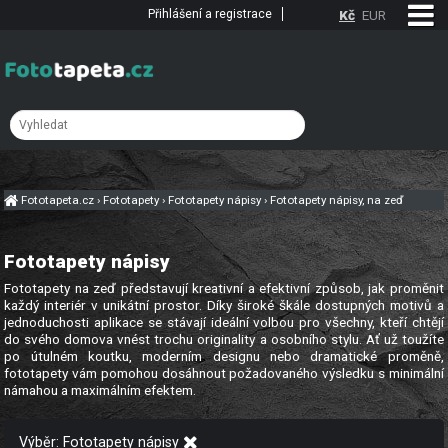
Přihlášení a registrace
Kč
EUR
Fototapeta.cz
›
Fototapety
›
Fototapety nápisy
›
Fototapety nápisy, na zeď
Fototapety nápisy
Fototapety na zeď představují kreativní a efektivní způsob, jak proměnit
každý interiér v unikátní prostor. Díky široké škále dostupných motivů a
jednoduchosti aplikace se stávají ideální volbou pro všechny, kteří chtějí
do svého domova vnést trochu originality a osobního stylu. Ať už toužíte
po útulném koutku, moderním designu nebo dramatické proměně,
fototapety vám pomohou dosáhnout požadovaného výsledku s minimální
námahou a maximálním efektem.
Výběr: Fototapety nápisy