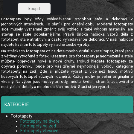
5 pruhů. Fototapety nápisy
1 032,23
Fototapety byly vždy vyhledávanou ozdobou stěn a dekorací v
jednotlivých interiérech. To platí i pro dnešní dobu. Moderní fototapety
sice musely významně změnit svůj vzhled a také výrobní materiály, ale
stávají se stále populárnějšími. Právě široká nabídka vzorů dělá z
fototapet stále atraktivní a často vyhledávanou dekoraci. V naší nabídce
najdete kvalitní fototapety výhradně české výroby.
Na stránkách fototapeta.cz najdete mnoho druhů a verzí tapet, které jsou
z většiny vytvořené z fotek. Kreativita pro fototapety je neomezená a stále
můžete objevovat nové a nové druhy. Pokud hledáte fototapety za
obývací pohovku, bude pro vás zřejmě nejvhodnější volbou kategorie
fototapety na zeď. Zde si můžete vybrat z více než tisíců motivů
kusových fototapet různých rozměrů. Každý motiv je velmi originální a
vkusný. Na výběr jsou motivy přírody, města, květin, stromů, aut, zvířat a
nechybí ani detaily a mnoho dalších motivů. Stačí si jen vybrat.
KATEGORIE
Fototapety
Fototapety na dveře
Fototapety na zeď
Fototapety vliesové