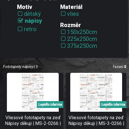
Motiv
Materiál
dětský
vlies
nápisy
Rozměr
retro
150x250cm
225x250cm
375x250cm
Fototapety nápisy
| 3
řazení
Lepidlo zdarma
Lepidlo zdarma
Vliesové fototapety na zeď
Vliesové fototapety na zeď
Nápisy děkuji | MS-2-0266 |
Nápisy děkuji | MS-3-0266 |