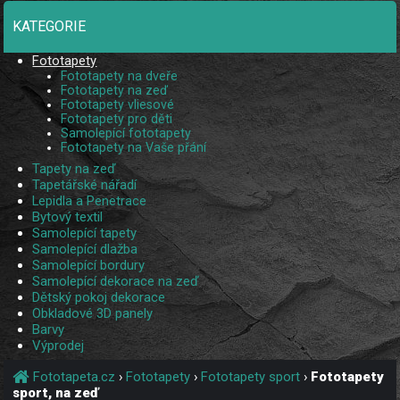
KATEGORIE
Fototapety
Fototapety na dveře
Fototapety na zeď
Fototapety vliesové
Fototapety pro děti
Samolepící fototapety
Fototapety na Vaše přání
Tapety na zeď
Tapetářské nářadí
Lepidla a Penetrace
Bytový textil
Samolepící tapety
Samolepící dlažba
Samolepící bordury
Samolepící dekorace na zeď
Dětský pokoj dekorace
Obkladové 3D panely
Barvy
Výprodej
Fototapeta.cz
›
Fototapety
›
Fototapety sport
›
Fototapety
sport, na zeď