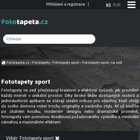
Přihlášení a registrace
Kč
EUR
Fototapeta.cz
›
Fototapety
›
Fototapety sport
›
Fototapety sport, na zeď
Fototapety sport
Fototapety na zeď představují kreativní a efektivní způsob, jak proměnit
každý interiér v unikátní prostor. Díky široké škále dostupných motivů a
jednoduchosti aplikace se stávají ideální volbou pro všechny, kteří chtějí
do svého domova vnést trochu originality a osobního stylu. Ať už toužíte
po útulném koutku, moderním designu nebo dramatické proměně,
fototapety vám pomohou dosáhnout požadovaného výsledku s minimální
námahou a maximálním efektem.
Výběr: Fototapety sport