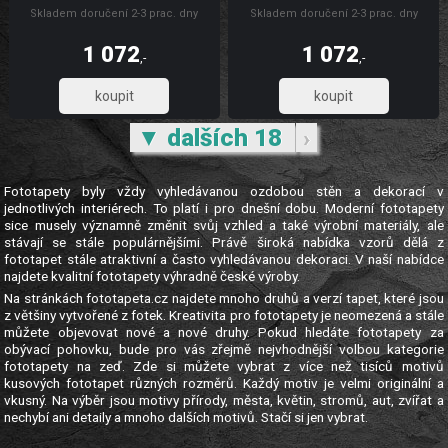
dekorací. Fototapeta je vyrobena z
dekorací. Fototapeta je vyrobena z
Skladem doručení 2-3 prac. dny
Skladem doručení 2-3 prac. dny
odolného vliesového materiálu, který
odolného vliesového materiálu, který
zaručuje pevnost, omyvatelnost,
zaručuje pevnost, omyvatelnost,
dlouhou životnost a stálobarevnost,
dlouhou životnost a stálobarevnost,
1 072
1 072
díky UV digitálnímu tisku. Skládá se
díky UV digitálnímu tisku. Skládá se
,-
,-
ze 3 pruhů. Fototapety sport
ze 3 pruhů. Fototapety vliesové
885,95
885,95
▼ dalších 18
›
Fototapety byly vždy vyhledávanou ozdobou stěn a dekorací v
jednotlivých interiérech. To platí i pro dnešní dobu. Moderní fototapety
sice musely významně změnit svůj vzhled a také výrobní materiály, ale
stávají se stále populárnějšími. Právě široká nabídka vzorů dělá z
fototapet stále atraktivní a často vyhledávanou dekoraci. V naší nabídce
najdete kvalitní fototapety výhradně české výroby.
Na stránkách fototapeta.cz najdete mnoho druhů a verzí tapet, které jsou
z většiny vytvořené z fotek. Kreativita pro fototapety je neomezená a stále
můžete objevovat nové a nové druhy. Pokud hledáte fototapety za
obývací pohovku, bude pro vás zřejmě nejvhodnější volbou kategorie
fototapety na zeď. Zde si můžete vybrat z více než tisíců motivů
kusových fototapet různých rozměrů. Každý motiv je velmi originální a
vkusný. Na výběr jsou motivy přírody, města, květin, stromů, aut, zvířat a
nechybí ani detaily a mnoho dalších motivů. Stačí si jen vybrat.