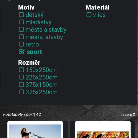
Motiv
Materiál
dětský
vlies
mladistvý
města a stavby
města, stavby
retro
sport
vozidla
Rozměr
150x250cm
225x250cm
375x150cm
375x250cm
Fototapety sport
| 42
řazení