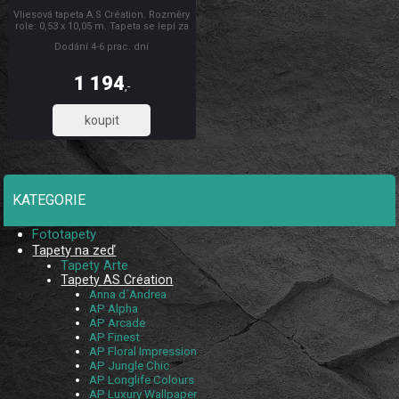
Vliesová tapeta A.S Création. Rozměry
role: 0,53 x 10,05 m. Tapeta se lepí za
sucha. Lepidlem se natírá pouze
Dodání 4-6 prac. dní
zeď. Vliesové tapety na zeď se
vyznačují dobrou prodyšností,
mechanickou odolností a schopností
1 194
zakrytí jemných prasklin.
,-
987,12
KATEGORIE
Fototapety
Tapety na zeď
Tapety Arte
Tapety AS Création
Anna d´Andrea
AP Alpha
AP Arcade
AP Finest
AP Floral Impression
AP Jungle Chic
AP Longlife Colours
AP Luxury Wallpaper