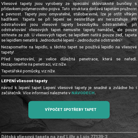
Vliesové tapety jsou vyrobeny ze speciální sklovláknité buničiny s
přídavkem polymerového pojiva. Tato struktura dodává tapetám pružnost
a pevnost. Tapety jsou omyvatelné, stálobarevné, lze je otřít vlhkým
hadříkem. Tapeta se při lepení se nesmršťuje ani neroztahuje. Při
odstraňování jsou vliesové tapety bezezbytku odstranitelné, při
odstraňování vliesových tapet nemusíte tapety namáčet, ale pouze
strhnete ze zdi. U vliesových tapet, se lepidlem natírá pouze zeď, tapeta
se lepidlem nenatírá. Jednoduché lepení - Jednoduché odstranění !
Nezapomeňte na lepidlo, u těchto tapet se používá lepidlo na vliesové
tapety!
Před tapetování, je velice důležitá penetrace, která se neředí.
Nezapomeňte na penetraci, viz níže.
Tapetářské pomůcky, viz níže.
LEPENÍ vliesové tapety
návod k lepení tapet Lepení vliesové tapety je snadné a zvládne ho i
začátečník. Více informací naleznete v
NÁVODECH
.
VÝPOČET SPOTŘEBY TAPET
Dětská vliesová tapeta na zeď Lilly a Luis 77139-3