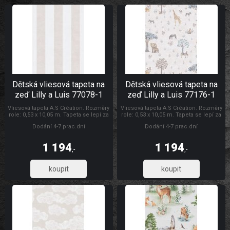
Dětská vliesová tapeta na
Dětská vliesová tapeta na
zeď Lilly a Luis 77078-1
zeď Lilly a Luis 77176-1
Vliesová tapeta A.S Création. Rozměry
Vliesová tapeta A.S Création. Rozměry
role: 0,53 x 10,05 m. Tapeta se lepí za
role: 0,53 x 10,05 m. Tapeta se lepí za
sucha. Lepidlem se natírá pouze
sucha. Lepidlem se natírá pouze
Dodání 4-7 prac.dní
Dodání 4-7 prac.dní
zeď. Vliesové tapety na zeď se
zeď. Vliesové tapety na zeď se
vyznačují dobrou prodyšností,
vyznačují dobrou prodyšností,
mechanickou odolností a schopností
mechanickou odolností a schopností
1 194
1 194
zakrytí jemných prasklin.
zakrytí jemných prasklin.
,-
,-
987,12
987,12