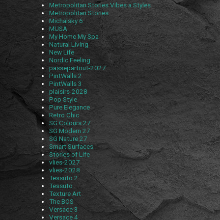
Metropolitan Stories Vibes a Styles
Metropolitan Stories
Michalsky 6
MUSA
My Home My Spa
Natural Living
New Life
Nordic Feeling
passepartout-2027
PintWalls 2
PintWalls 3
plaisirs-2028
Pop Style
Pure Elegance
Retro Chic
SG Colours 27
SG Modern 27
SG Nature 27
Smart Surfaces
Stories of Life
vlies-2027
vlies-2028
Tessuto 2
Tessuto
Texture Art
The BOS
Versace 3
Versace 4