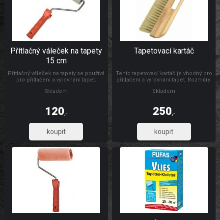
Přítlačný váleček na tapety
Tapetovací kartáč
15 cm
Přítlačný váleček na tapety se používá
Tento tapetovací kartáč je vhodný pro
pro přitlačení a vyrovnání tapet.
přitlačení a vyrovnání tapet. Rozměry:
Rozměry: Ø 4,5 x 15 cm Materiál:
300 x 26 mm Materiál: dřevo, štětiny
Skladem
Skladem
váleček je vyroben z PUR pěny,
umělohmotný držák + pozinkovaný
drát 6/8 mm
120
250
,-
,-
99,17
206,61