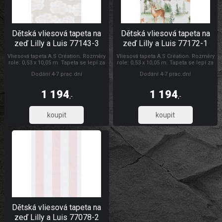
Dětská vliesová tapeta na
Dětská vliesová tapeta na
zeď Lilly a Luis 77143-3
zeď Lilly a Luis 77172-1
Vliesová tapeta A.S Création. Rozměry
Vliesová tapeta A.S Création. Rozměry
role: 0,53 x 10,05 m. Tapeta se lepí za
role: 0,53 x 10,05 m. Tapeta se lepí za
sucha. Lepidlem se natírá pouze
sucha. Lepidlem se natírá pouze
Dodání 4-7 prac.dní
Dodání 4-7 prac.dní
zeď. Vliesové tapety na zeď se
zeď. Vliesové tapety na zeď se
vyznačují dobrou prodyšností,
vyznačují dobrou prodyšností,
mechanickou odolností a schopností
mechanickou odolností a schopností
1 194
1 194
zakrytí jemných prasklin.
zakrytí jemných prasklin.
,-
,-
987,12
987,12
Dětská vliesová tapeta na
zeď Lilly a Luis 77078-2