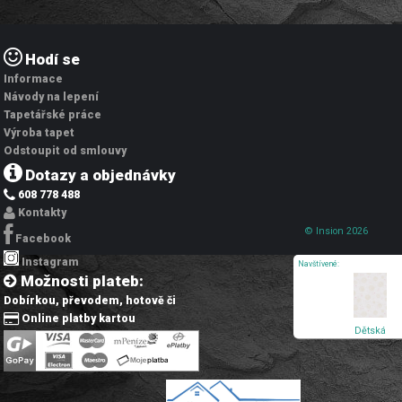
Hodí se
Informace
Návody na lepení
Tapetářské práce
Výroba tapet
Odstoupit od smlouvy
Dotazy a objednávky
608 778 488
Kontakty
© Insion 2026
Facebook
Instagram
Navštívené:
Možnosti plateb:
Dobírkou, převodem, hotově či
Online platby kartou
Dětská
vliesová
tapeta na zeď
Lilly a Luis
77139-3