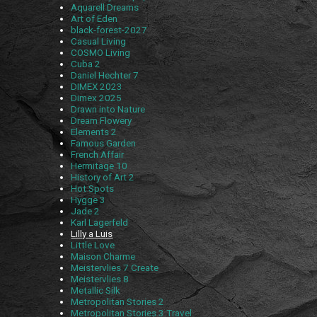
Aquarell Dreams
Art of Eden
black-forest-2027
Casual Living
COSMO Living
Cuba 2
Daniel Hechter 7
DIMEX 2023
Dimex 2025
Drawn into Nature
Dream Flowery
Elements 2
Famous Garden
French Affair
Hermitage 10
History of Art 2
Hot Spots
Hygge 3
Jade 2
Karl Lagerfeld
Lilly a Luis
Little Love
Maison Charme
Meistervlies 7 Create
Meistervlies 8
Metallic Silk
Metropolitan Stories 2
Metropolitan Stories 3 Travel