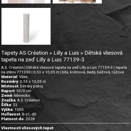
Tapety AS Création » Lilly a Luis » Dětská vliesová
tapeta na zeď Lilly a Luis 77139-3
A.S. Création | Dětská vliesová tapeta na zeď Lilly a Luis 77139-3 | tapeta
na stěnu 771393 | 0,53 x 10,05 m | bílá, krémová, šedá, béžová, růžová
Materiál
: Vlies
Rozměry
: 0,53 x 10,05 m
Místnost
: Dětský pokoj
Raport
: 53/0 cm
Země
: Německo
Značka
: A.S. Création
Šířka
: 53
Výška
: 1005
Hořlavost
: B-s1, d0
Platnost do
: 2028
Vlastnosti vliesových tapet