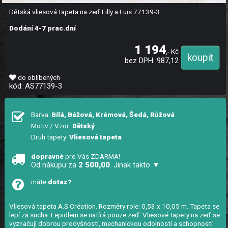
Dětská vliesová tapeta na zeď Lilly a Luis 77139-3
Dodání 4-7 prac.dní
1 194
,- Kč
bez DPH: 987,12
do oblíbených
kód: AS77139-3
Barva:
Bílá, Béžová, Krémová, Šedá, Růžová
Motiv / Vzor:
Dětský
Druh tapety:
Vliesová tapeta
dopravné
pro Vás ZDARMA!
Od nákupu za
2 500,00
. Jinak takto ▼
máte
dotaz?
Vliesová tapeta A.S Création. Rozměry role: 0,53 x 10,05 m. Tapeta se
lepí za sucha. Lepidlem se natírá pouze zeď. Vliesové tapety na zeď se
vyznačují dobrou prodyšností, mechanickou odolností a schopností