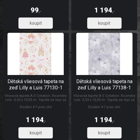
vyznačují dobrou prodyšností,
mechanickou odolností a schopností
99
1 194
zakrytí jemných prasklin.
,-
,-
81,82
987,12
Dětská vliesová tapeta na
Dětská vliesová tapeta na
zeď Lilly a Luis 77130-1
zeď Lilly a Luis 77138-1
Vliesová tapeta A.S Création. Rozměry
Vliesová tapeta A.S Création. Rozměry
role: 0,53 x 10,05 m. Tapeta se lepí za
role: 0,53 x 10,05 m. Tapeta se lepí za
sucha. Lepidlem se natírá pouze
sucha. Lepidlem se natírá pouze
Dodání 4-7 prac.dní
Dodání 4-7 prac.dní
zeď. Vliesové tapety na zeď se
zeď. Vliesové tapety na zeď se
vyznačují dobrou prodyšností,
vyznačují dobrou prodyšností,
mechanickou odolností a schopností
mechanickou odolností a schopností
1 194
1 194
zakrytí jemných prasklin.
zakrytí jemných prasklin.
,-
,-
987,12
987,12