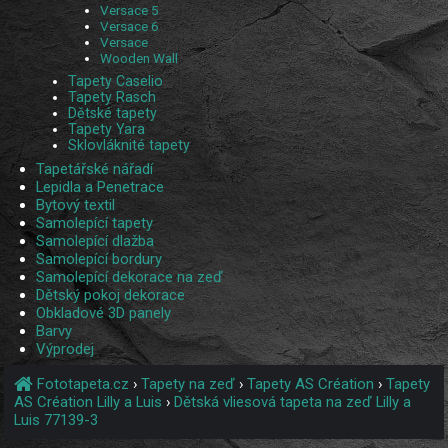
Versace 5
Versace 6
Versace
Wooden Wall
Tapety Caselio
Tapety Rasch
Dětské tapety
Tapety Yara
Sklovláknité tapety
Tapetářské nářadí
Lepidla a Penetrace
Bytový textil
Samolepící tapety
Samolepící dlažba
Samolepící bordury
Samolepící dekorace na zeď
Dětský pokoj dekorace
Obkladové 3D panely
Barvy
Výprodej
Fototapeta.cz
›
Tapety na zeď
›
Tapety AS Création
›
Tapety
AS Création Lilly a Luis
›
Dětská vliesová tapeta na zeď Lilly a
Luis 77139-3