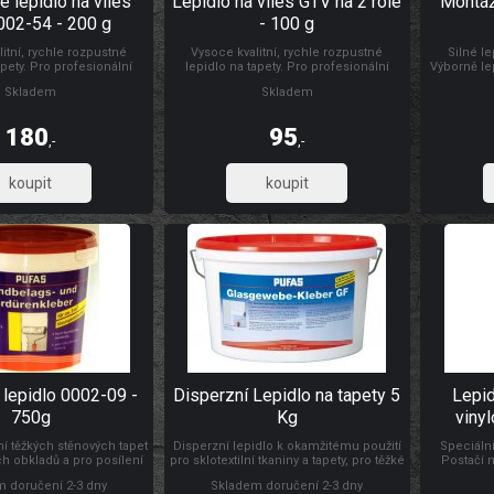
 lepidlo na vlies
Lepidlo na vlies GTV na 2 role
Montáž
002-54 - 200 g
- 100 g
itní, rychle rozpustné
Vysoce kvalitní, rychle rozpustné
Silné l
apety. Pro profesionální
lepidlo na tapety. Pro profesionální
Výborně le
 hladkých a ražených
přilepení papírových hladkých a
podlahové l
Skladem
Skladem
textilních a tkaninových
ražených vliesových, textilních a
Vydatnost 
vých a veškerých těžkých
tkaninových tapet, vinylových a
tapet.
veškerých těžkých tapet. Lepidlo vystačí
180
95
na 2 role tapety.
,-
,-
148,76
78,51
 lepidlo 0002-09 -
Disperzní Lepidlo na tapety 5
Lepid
750g
Kg
vinyl
ní těžkých stěnových tapet
Disperzní lepidlo k okamžitému použití
Speciální
 obkladů a pro posílení
pro sklotextilní tkaniny a tapety, pro těžké
Postačí m
etového lepidla na sesavý
vinylové a textilní tapety. Vhodné na
nakoupíte m
 doručení 2-3 dny
Skladem doručení 2-3 dny
rze. Vystačí cca na 2 m2.
lepení na nesavé podklady. Vydatnost
lepidlo zd