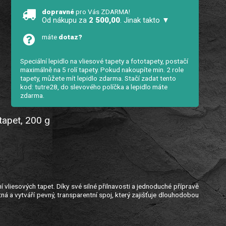
dopravné
pro Vás ZDARMA!
Od nákupu za
2 500,00
. Jinak takto ▼
máte
dotaz?
Speciální lepidlo na vliesové tapety a fototapety, postačí
maximálně na 5 rolí tapety. Pokud nakoupíte min. 2 role
tapety, můžete mít lepidlo zdarma. Stačí zadat tento
kod: tutre28, do slevového políčka a lepidlo máte
zdarma.
tapet, 200 g
í vliesových tapet. Díky své silné přilnavosti a jednoduché přípravě
tná a vytváří pevný, transparentní spoj, který zajišťuje dlouhodobou