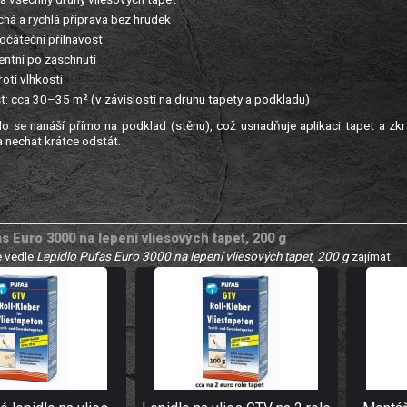
á a rychlá příprava bez hrudek
čáteční přilnavost
ntní po zaschnutí
oti vlhkosti
: cca 30–35 m² (v závislosti na druhu tapety a podkladu)
o se nanáší přímo na podklad (stěnu), což usnadňuje aplikaci tapet a zk
 nechat krátce odstát.
s Euro 3000 na lepení vliesových tapet, 200 g
 vedle
Lepidlo Pufas Euro 3000 na lepení vliesových tapet, 200 g
zajímat: