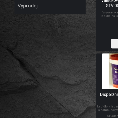
Válečkové
Výprodej
GTV 0
Vysoce kval
lepidlo na t
přilepení
vliesových, 
tapet, vinylo
Disperzní
Lepidlo k lepe
a bambusových
lepivosti tap
Skladem
podklad dispe