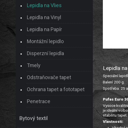
Lepidla na Vlies
Lepidla na Vinyl
Lepidla na Papír
Montážní lepidlo
Disperzní lepidla
Tmely
Lepidla na
Speciální lepid
Odstraňovače tapet
Balení 200 g.
Spotřeba: 25 
Ochrana tapet a fototapet
Pufas Euro 30
Penetrace
Vysoce kvalitní
je ideální volb
stabilitu tapet.
Bytový textil
Vlastnosti:
Vhodné na