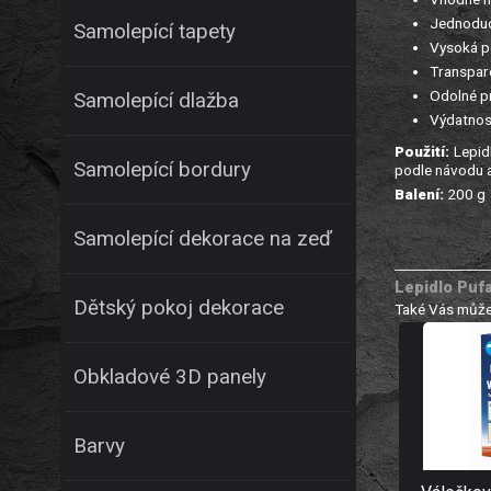
Jednoduch
Samolepící tapety
Vysoká po
Transpare
Odolné pr
Samolepící dlažba
Výdatnost
Použití:
Lepidl
Samolepící bordury
podle návodu a
Balení:
200 g
Samolepící dekorace na zeď
Lepidlo Pufa
Dětský pokoj dekorace
Také Vás může
Obkladové 3D panely
Barvy