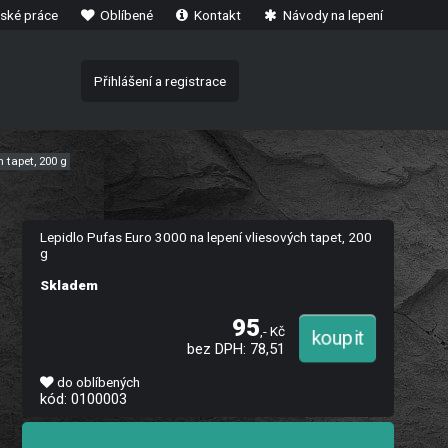
ské práce
Oblíbené
Kontakt
Návody na lepení
Přihlášení a registrace
 tapet, 200 g
Lepidlo Pufas Euro 3000 na lepení vliesových tapet, 200
g
Skladem
95
,- Kč
bez DPH: 78,51
do oblíbených
kód: 0100003