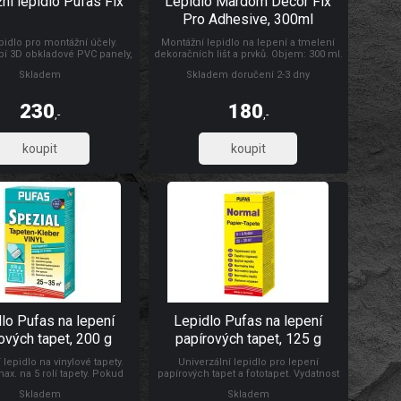
ní lepidlo Pufas Fix
Lepidlo Mardom Decor Fix
Pro Adhesive, 300ml
epidlo pro montážní účely.
Montážní lepidlo na lepení a tmelení
pí 3D obkladové PVC panely,
dekoračních lišt a prvků. Objem: 300 ml.
išty, atd... Odolává vlhkosti.
Skladem
Skladem doručení 2-3 dny
lepidla cca 2 m2. Vhodné pro
bodové lepení.
230
180
,-
,-
190,08
148,76
lo Pufas na lepení
Lepidlo Pufas na lepení
ových tapet, 200 g
papírových tapet, 125 g
 lepidlo na vinylové tapety.
Univerzální lepidlo pro lepení
ax. na 5 rolí tapety. Pokud
papírových tapet a fototapet. Vydatnost
in. 2 role tapety, můžete mít
lepidla na 3 role tapety. Pokud
Skladem
Skladem
arma. Stačí zadat tento kod:
nakoupíte min. 2 role tapety, můžete mít