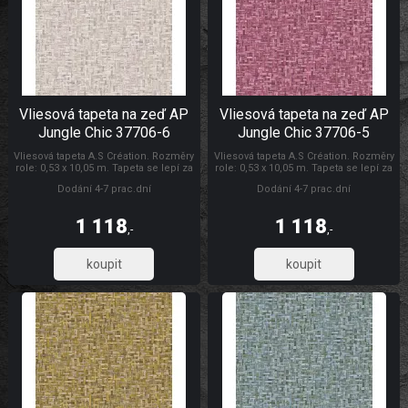
Vliesová tapeta na zeď AP
Vliesová tapeta na zeď AP
Jungle Chic 37706-6
Jungle Chic 37706-5
Vliesová tapeta A.S Création. Rozměry
Vliesová tapeta A.S Création. Rozměry
role: 0,53 x 10,05 m. Tapeta se lepí za
role: 0,53 x 10,05 m. Tapeta se lepí za
sucha. Lepidlem se natírá pouze
sucha. Lepidlem se natírá pouze
Dodání 4-7 prac.dní
Dodání 4-7 prac.dní
zeď. Vliesové tapety na zeď se
zeď. Vliesové tapety na zeď se
vyznačují dobrou prodyšností,
vyznačují dobrou prodyšností,
mechanickou odolností a schopností
mechanickou odolností a schopností
1 118
1 118
zakrytí jemných prasklin. AP Jungle
zakrytí jemných prasklin. Tapety AS
,-
,-
Chic
Création AP Jungle Chic
923,61
923,61