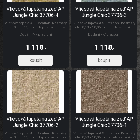
Vliesová tapeta na zeď AP
Vliesová tapeta na zeď AP
Jungle Chic 37706-4
Jungle Chic 37706-3
Vliesová tapeta A.S Création. Rozměry
Vliesová tapeta A.S Création. Rozměry
role: 0,53 x 10,05 m. Tapeta se lepí za
role: 0,53 x 10,05 m. Tapeta se lepí za
sucha. Lepidlem se natírá pouze
sucha. Lepidlem se natírá pouze
Dodání 4-7 prac.dní
Dodání 4-7 prac.dní
zeď. Vliesové tapety na zeď se
zeď. Vliesové tapety na zeď se
vyznačují dobrou prodyšností,
vyznačují dobrou prodyšností,
mechanickou odolností a schopností
mechanickou odolností a schopností
1 118
1 118
zakrytí jemných prasklin. AP Jungle
zakrytí jemných prasklin. Tapety AS
,-
,-
Chic
Création AP Jungle Chic
923,61
923,61
Vliesová tapeta na zeď AP
Vliesová tapeta na zeď AP
Jungle Chic 37706-2
Jungle Chic 37706-1
Vliesová tapeta A.S Création. Rozměry
Vliesová tapeta A.S Création. Rozměry
role: 0,53 x 10,05 m. Tapeta se lepí za
role: 0,53 x 10,05 m. Tapeta se lepí za