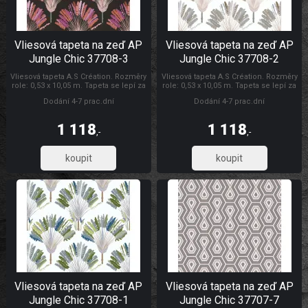
Vliesová tapeta na zeď AP
Vliesová tapeta na zeď AP
Jungle Chic 37708-3
Jungle Chic 37708-2
Vliesová tapeta A.S Création. Rozměry
Vliesová tapeta A.S Création. Rozměry
role: 0,53 x 10,05 m. Tapeta se lepí za
role: 0,53 x 10,05 m. Tapeta se lepí za
sucha. Lepidlem se natírá pouze
sucha. Lepidlem se natírá pouze
Dodání 4-7 prac.dní
Dodání 4-7 prac.dní
zeď. Vliesové tapety na zeď se
zeď. Vliesové tapety na zeď se
vyznačují dobrou prodyšností,
vyznačují dobrou prodyšností,
mechanickou odolností a schopností
mechanickou odolností a schopností
1 118
1 118
zakrytí jemných prasklin. AP Jungle
zakrytí jemných prasklin. Tapety AS
,-
,-
Chic
Création AP Jungle Chic
923,61
923,61
Vliesová tapeta na zeď AP
Vliesová tapeta na zeď AP
Jungle Chic 37708-1
Jungle Chic 37707-7