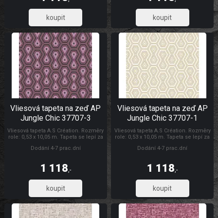
Chic
Création AP Jungle Chic
923,61
923,61
Vliesová tapeta na zeď AP
Vliesová tapeta na zeď AP
Jungle Chic 37707-3
Jungle Chic 37707-1
Vliesová tapeta A.S Création. Rozměry
Vliesová tapeta A.S Création. Rozměry
role: 0,53 x 10,05 m. Tapeta se lepí za
role: 0,53 x 10,05 m. Tapeta se lepí za
sucha. Lepidlem se natírá pouze
sucha. Lepidlem se natírá pouze
Dodání 4-7 prac.dní
Dodání 4-7 prac.dní
zeď. Vliesové tapety na zeď se
zeď. Vliesové tapety na zeď se
vyznačují dobrou prodyšností,
vyznačují dobrou prodyšností,
mechanickou odolností a schopností
mechanickou odolností a schopností
1 118
1 118
zakrytí jemných prasklin. AP Jungle
zakrytí jemných prasklin. Tapety AS
,-
,-
Chic
Création AP Jungle Chic
923,61
923,61