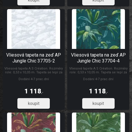
923,61
923,61
Vliesová tapeta na zeď AP
Vliesová tapeta na zeď AP
Jungle Chic 37705-2
Jungle Chic 37704-4
Vliesová tapeta A.S Création. Rozměry
Vliesová tapeta A.S Création. Rozměry
role: 0,53 x 10,05 m. Tapeta se lepí za
role: 0,53 x 10,05 m. Tapeta se lepí za
sucha. Lepidlem se natírá pouze
sucha. Lepidlem se natírá pouze
Dodání 4-7 prac.dní
Dodání 4-7 prac.dní
zeď. Vliesové tapety na zeď se
zeď. Vliesové tapety na zeď se
vyznačují dobrou prodyšností,
vyznačují dobrou prodyšností,
mechanickou odolností a schopností
mechanickou odolností a schopností
1 118
1 118
zakrytí jemných prasklin. AP Jungle
zakrytí jemných prasklin. Tapety AS
,-
,-
Chic
Création AP Jungle Chic
923,61
923,61