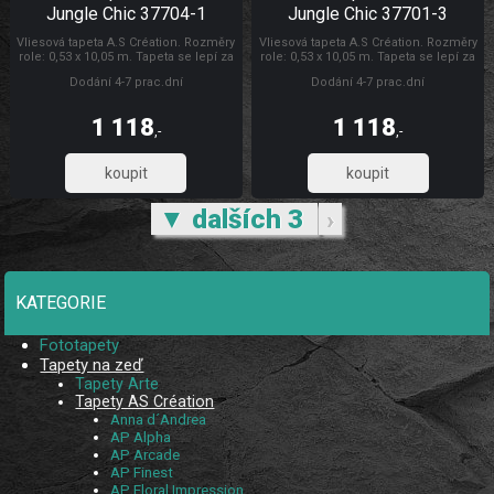
Jungle Chic 37704-1
Jungle Chic 37701-3
Vliesová tapeta A.S Création. Rozměry
Vliesová tapeta A.S Création. Rozměry
role: 0,53 x 10,05 m. Tapeta se lepí za
role: 0,53 x 10,05 m. Tapeta se lepí za
sucha. Lepidlem se natírá pouze
sucha. Lepidlem se natírá pouze
Dodání 4-7 prac.dní
Dodání 4-7 prac.dní
zeď. Vliesové tapety na zeď se
zeď. Vliesové tapety na zeď se
vyznačují dobrou prodyšností,
vyznačují dobrou prodyšností,
mechanickou odolností a schopností
mechanickou odolností a schopností
1 118
1 118
zakrytí jemných prasklin. AP Jungle
zakrytí jemných prasklin. Tapety AS
,-
,-
Chic
Création AP Jungle Chic
923,61
923,61
▼ dalších 3
›
KATEGORIE
Fototapety
Tapety na zeď
Tapety Arte
Tapety AS Création
Anna d´Andrea
AP Alpha
AP Arcade
AP Finest
AP Floral Impression