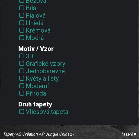
Béžová
Bílá
Fialová
Hnědá
Krémová
Modrá
Oranžová
Motiv / Vzor
Růžová
3D
Vícebarevná
Grafické vzory
Zelená
Jednobarevné
Zlatá
Květy a listy
Černá
Moderní
Červená
Příroda
Šedá
Struktury
Druh tapety
Žlutá
Zvířata
Vliesová tapeta
Tapety AS Création AP Jungle Chic
| 27
řazení