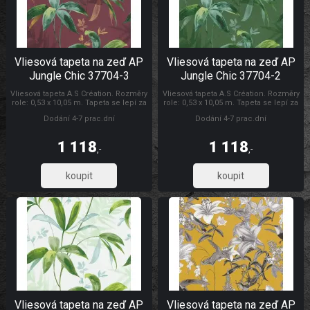
Vliesová tapeta na zeď AP
Vliesová tapeta na zeď AP
Jungle Chic 37704-3
Jungle Chic 37704-2
Vliesová tapeta A.S Création. Rozměry
Vliesová tapeta A.S Création. Rozměry
role: 0,53 x 10,05 m. Tapeta se lepí za
role: 0,53 x 10,05 m. Tapeta se lepí za
sucha. Lepidlem se natírá pouze
sucha. Lepidlem se natírá pouze
Dodání 4-7 prac.dní
Dodání 4-7 prac.dní
zeď. Vliesové tapety na zeď se
zeď. Vliesové tapety na zeď se
vyznačují dobrou prodyšností,
vyznačují dobrou prodyšností,
mechanickou odolností a schopností
mechanickou odolností a schopností
1 118
1 118
zakrytí jemných prasklin. AP Jungle
zakrytí jemných prasklin. Tapety AS
,-
,-
Chic
Création AP Jungle Chic
923,61
923,61
Vliesová tapeta na zeď AP
Vliesová tapeta na zeď AP