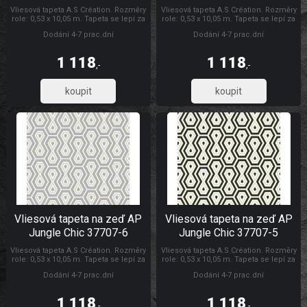
Vliesová tapeta A.S Création. Rozměry
Vliesová tapeta A.S Création. Rozměry
role: 0,53 x 10,05 m. Tapeta se lepí za
role: 0,53 x 10,05 m. Tapeta se lepí za
sucha. Lepidlem se natírá pouze
sucha. Lepidlem se natírá pouze
Dodání 4-7 prac.dní
Dodání 4-7 prac.dní
zeď. Vliesové tapety na zeď se
zeď. Vliesové tapety na zeď se
vyznačují dobrou prodyšností,
vyznačují dobrou prodyšností,
mechanickou odolností a schopností
mechanickou odolností a schopností
1 118
1 118
zakrytí jemných prasklin. AP Jungle
zakrytí jemných prasklin. Tapety AS
,-
,-
Chic
Création AP Jungle Chic
923,61
923,61
Vliesová tapeta na zeď AP
Vliesová tapeta na zeď AP
Jungle Chic 37707-6
Jungle Chic 37707-5
Vliesová tapeta A.S Création. Rozměry
Vliesová tapeta A.S Création. Rozměry
role: 0,53 x 10,05 m. Tapeta se lepí za
role: 0,53 x 10,05 m. Tapeta se lepí za
sucha. Lepidlem se natírá pouze
sucha. Lepidlem se natírá pouze
Dodání 4-7 prac.dní
Dodání 4-7 prac.dní
zeď. Vliesové tapety na zeď se
zeď. Vliesové tapety na zeď se
vyznačují dobrou prodyšností,
vyznačují dobrou prodyšností,
mechanickou odolností a schopností
mechanickou odolností a schopností
1 118
1 118
zakrytí jemných prasklin. AP Jungle
zakrytí jemných prasklin. Tapety AS
,-
,-