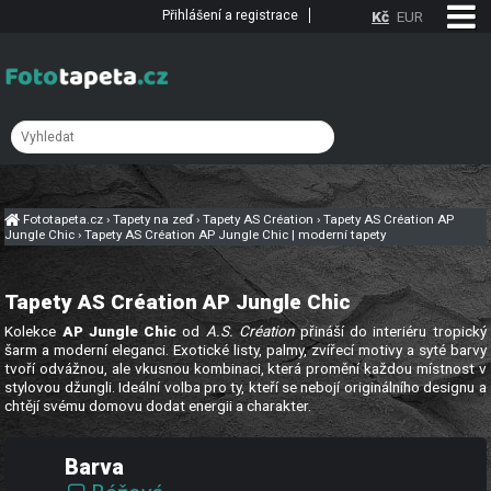
Přihlášení a registrace
Kč
EUR
Fototapeta.cz
›
Tapety na zeď
›
Tapety AS Création
›
Tapety AS Création AP
Jungle Chic
›
Tapety AS Création AP Jungle Chic | moderní tapety
Tapety AS Création AP Jungle Chic
Kolekce
AP Jungle Chic
od
A.S. Création
přináší do interiéru tropický
šarm a moderní eleganci. Exotické listy, palmy, zvířecí motivy a syté barvy
tvoří odvážnou, ale vkusnou kombinaci, která promění každou místnost v
stylovou džungli. Ideální volba pro ty, kteří se nebojí originálního designu a
chtějí svému domovu dodat energii a charakter.
Barva