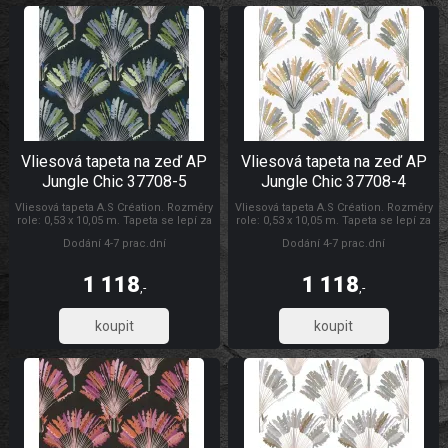
Vliesová tapeta na zeď AP
Vliesová tapeta na zeď AP
Jungle Chic 37708-5
Jungle Chic 37708-4
Vliesová tapeta A.S Création. Rozměry
Vliesová tapeta A.S Création. Rozměry
role: 0,53 x 10,05 m. Tapeta se lepí za
role: 0,53 x 10,05 m. Tapeta se lepí za
sucha. Lepidlem se natírá pouze
sucha. Lepidlem se natírá pouze
Dodání 4-7 prac.dní
Dodání 4-7 prac.dní
zeď. Vliesové tapety na zeď se
zeď. Vliesové tapety na zeď se
vyznačují dobrou prodyšností,
vyznačují dobrou prodyšností,
mechanickou odolností a schopností
mechanickou odolností a schopností
1 118
1 118
zakrytí jemných prasklin. AP Jungle
zakrytí jemných prasklin. Tapety AS
,-
,-
Chic
Création AP Jungle Chic
923,61
923,61