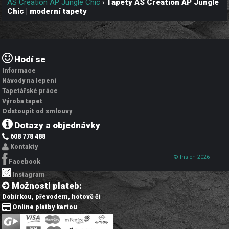
AS Création AP Jungle Chic
›
Tapety AS Création AP Jungle
Chic | moderní tapety
Hodí se
Informace
Návody na lepení
Tapetářské práce
Výroba tapet
Odstoupit od smlouvy
Dotazy a objednávky
608 778 488
Kontakty
© Insion 2026
Facebook
Instagram
Možnosti plateb:
Dobírkou, převodem, hotově či
Online platby kartou