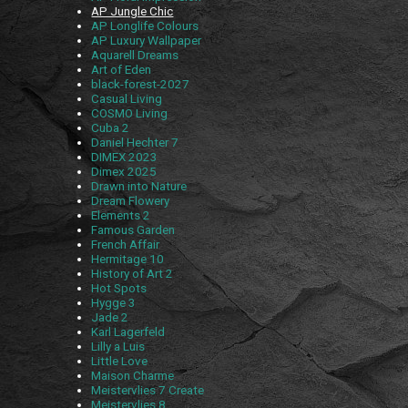
AP Jungle Chic
AP Longlife Colours
AP Luxury Wallpaper
Aquarell Dreams
Art of Eden
black-forest-2027
Casual Living
COSMO Living
Cuba 2
Daniel Hechter 7
DIMEX 2023
Dimex 2025
Drawn into Nature
Dream Flowery
Elements 2
Famous Garden
French Affair
Hermitage 10
History of Art 2
Hot Spots
Hygge 3
Jade 2
Karl Lagerfeld
Lilly a Luis
Little Love
Maison Charme
Meistervlies 7 Create
Meistervlies 8