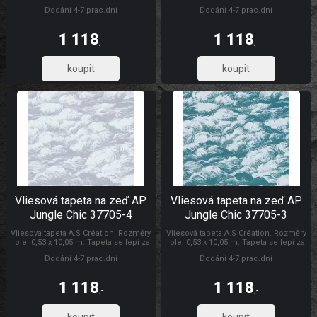
sucha. Lepidlem se natírá pouze
sucha. Lepidlem se natírá pouze
Dodání 4-7 prac.dní
Dodání 4-7 prac.dní
zeď. Vliesové tapety na zeď se
zeď. Vliesové tapety na zeď se
vyznačují dobrou prodyšností,
vyznačují dobrou prodyšností,
mechanickou odolností a schopností
mechanickou odolností a schopností
1 118
1 118
zakrytí jemných prasklin. AP Jungle
zakrytí jemných prasklin. Tapety AS
,-
,-
Chic
Création AP Jungle Chic
923,61
923,61
Vliesová tapeta na zeď AP
Vliesová tapeta na zeď AP
Jungle Chic 37705-4
Jungle Chic 37705-3
Vliesová tapeta A.S Création. Rozměry
Vliesová tapeta A.S Création. Rozměry
role: 0,53 x 10,05 m. Tapeta se lepí za
role: 0,53 x 10,05 m. Tapeta se lepí za
sucha. Lepidlem se natírá pouze
sucha. Lepidlem se natírá pouze
Dodání 4-7 prac.dní
Dodání 4-7 prac.dní
zeď. Vliesové tapety na zeď se
zeď. Vliesové tapety na zeď se
vyznačují dobrou prodyšností,
vyznačují dobrou prodyšností,
mechanickou odolností a schopností
mechanickou odolností a schopností
1 118
1 118
zakrytí jemných prasklin. AP Jungle
zakrytí jemných prasklin. Tapety AS
,-
,-
Chic
Création AP Jungle Chic