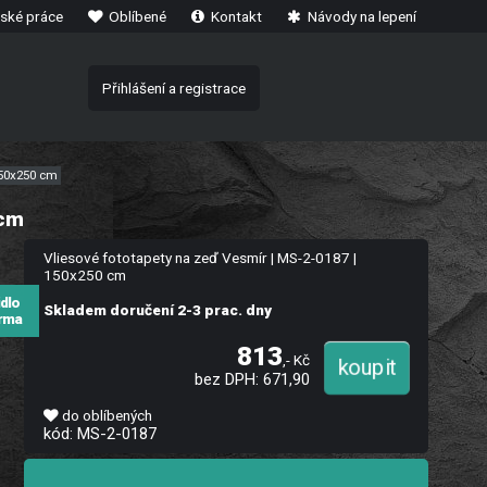
ské práce
Oblíbené
Kontakt
Návody na lepení
Přihlášení a registrace
150x250 cm
 cm
Vliesové fototapety na zeď Vesmír | MS-2-0187 |
150x250 cm
idlo
Skladem doručení 2-3 prac. dny
rma
813
,- Kč
bez DPH: 671,90
do oblíbených
kód: MS-2-0187