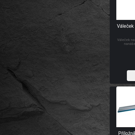
Váleček 
Váleček na
nanáše
Příložní