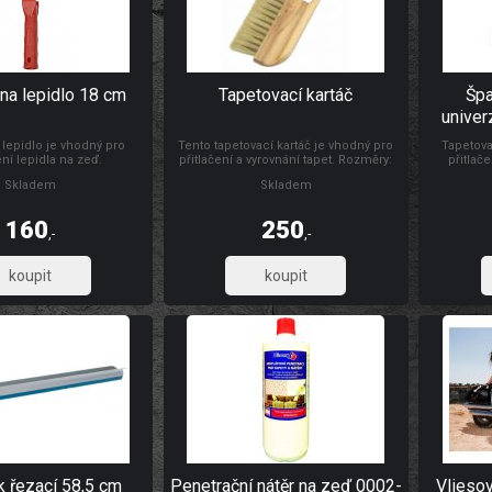
na lepidlo 18 cm
Tapetovací kartáč
Špa
univer
 lepidlo je vhodný pro
Tento tapetovací kartáč je vhodný pro
Tapetova
ní lepidla na zeď.
přitlačení a vyrovnání tapet. Rozměry:
přitlače
300 x 26 mm Materiál: dřevo, štětiny
natahování
Skladem
Skladem
folií, s d
výšce s
Materiál:
160
250
,-
,-
132,23
206,61
k řezací 58,5 cm
Penetrační nátěr na zeď 0002-
Vlieso