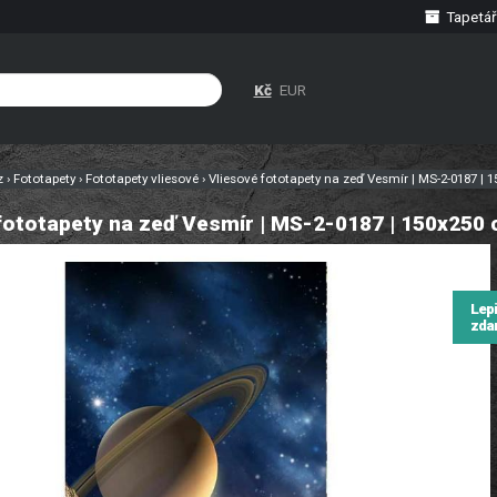
Tapetář
Kč
EUR
cz
›
Fototapety
›
Fototapety vliesové
›
Vliesové fototapety na zeď Vesmír | MS-2-0187 | 
fototapety na zeď Vesmír | MS-2-0187 | 150x250
Lep
zda