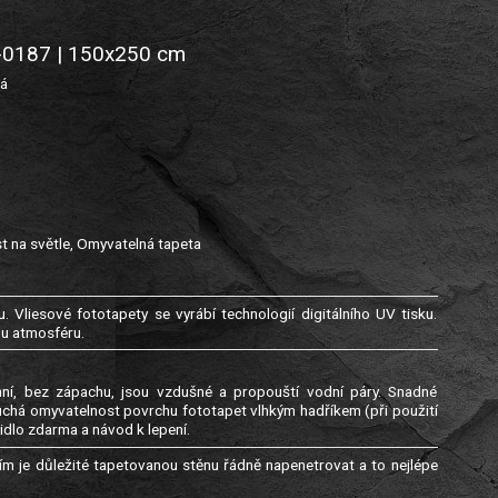
2-0187 | 150x250 cm
tá
t na světle, Omyvatelná tapeta
. Vliesové fototapety se vyrábí technologií digitálního UV tisku.
ou atmosféru.
genní, bez zápachu, jsou vzdušné a propouští vodní páry. Snadné
uchá omyvatelnost povrchu fototapet vlhkým hadříkem (při použití
idlo zdarma a návod k lepení.
m je důležité tapetovanou stěnu řádně napenetrovat a to nejlépe