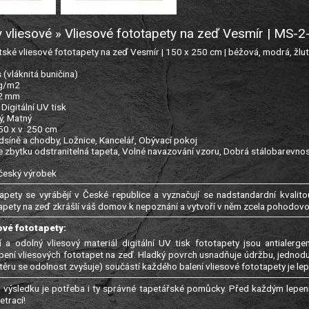
 vliesové » Vliesové fototapety na zeď Vesmír | MS-
ké vliesové fototapety na zeď Vesmír | 150 x 250 cm | béžová, modrá, žlu
s (vláknitá buničina)
 g/m2
22 mm
: Digitální UV tisk
ý, Matný
150 x v. 250 cm
edsíně a chodby, Ložnice, Kancelář, Obývací pokoj
e zbytku odstranitelná tapeta, Volné navazování vzoru, Dobrá stálobarevnos
 český výrobek
apety se vyrábějí v České republice a vyznačují se nadstandardní kvalitou
apety na zeď zkrášlí váš domov k nepoznání a vytvoří v něm zcela pohodov
ové fototapety:
í a odolný vliesový materiál digitální UV tisk fototapety jsou antialer
epení vliesových fototapet na zeď. Hladký povrch usnadňuje údržbu, jednod
ěru se odolnost zvyšuje) součástí každého balení vliesové fototapety je lep
výsledku je potřeba i ty správné tapetářské pomůcky. Před každým lepení
trací!