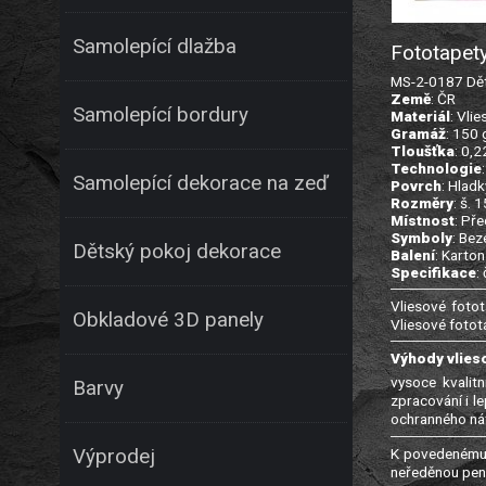
Samolepící dlažba
Fototapety
MS-2-0187 Děts
Země
: ČR
Samolepící bordury
Materiál
: Vlie
Gramáž
: 150
Tloušťka
: 0,
Technologie
Samolepící dekorace na zeď
Povrch
: Hladk
Rozměry
: š. 
Místnost
: Př
Symboly
: Bez
Dětský pokoj dekorace
Balení
: Karton
Specifikace
:
Vliesové fotot
Obkladové 3D panely
Vliesové fotot
Výhody vlies
vysoce kvalitn
Barvy
zpracování i l
ochranného nát
K povedenému 
Výprodej
neředěnou pene