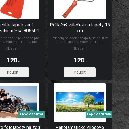
chtle tapetovací
Přítlačný váleček na tapety 15
zální měkká 805501
cm
cí špachtle je vhodná pro
Přítlačný váleček na tapety se používá
ní a vyhlazení tapet a pro
pro přitlačení a vyrovnání tapet.
 a vyhlazování samolepicích
Rozměry: Ø 4,5 x 15 cm Materiál: váleček
Skladem
Skladem
rážkou pro odříznutí tapet ve
je vyroben z PUR pěny, umělohmotný
oklu. Rozměr: 24 x 12 cm.
držák + pozinkovaný drát 6/8 mm
 vysoce odolná umělá hmota.
120
120
,-
,-
99,17
99,17
Lepidlo zdarma
Lepidlo zdarma
vé fototapety na zeď
Panoramatické vliesové