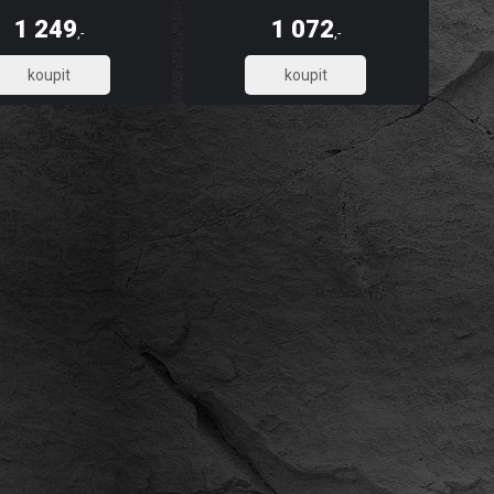
, omyvatelnost, dlouhou
pevnost, omyvatelnost, dlouhou
t a stálobarevnost, díky UV
životnost a stálobarevnost, díky UV
1 249
1 072
u tisku. Skládá se z 5 pruhů.
digitálnímu tisku. Skládá se ze 3 pruhů.
,-
,-
1 032,23
885,95