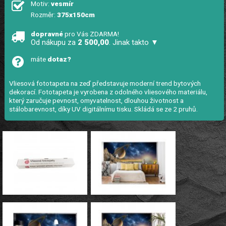
Motiv:
vesmír
Rozměr:
375x150cm
dopravné
pro Vás ZDARMA!
Od nákupu za
2 500,00
. Jinak takto ▼
máte
dotaz?
Vliesová fototapeta na zeď představuje moderní trend bytových
dekorací. Fototapeta je vyrobena z odolného vliesového materiálu,
který zaručuje pevnost, omyvatelnost, dlouhou životnost a
stálobarevnost, díky UV digitálnímu tisku. Skládá se ze 2 pruhů.