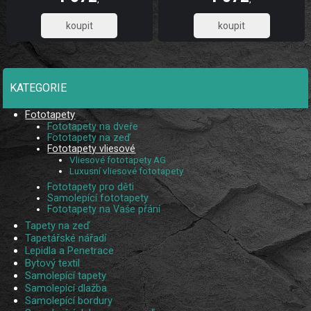
ze 2 pruhů.
ze 2 pruhů.
885,95
885,95
KATEGORIE
Fototapety
Fototapety na dveře
Fototapety na zeď
Fototapety vliesové
Vliesové fototapety AG
Luxusní vliesové fototapety
Fototapety pro děti
Samolepící fototapety
Fototapety na Vaše přání
Tapety na zeď
Tapetářské nářadí
Lepidla a Penetrace
Bytový textil
Samolepící tapety
Samolepící dlažba
Samolepící bordury