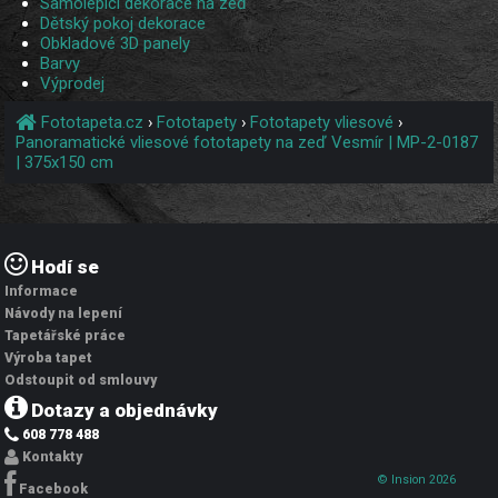
Samolepící dekorace na zeď
Dětský pokoj dekorace
Obkladové 3D panely
Barvy
Výprodej
Fototapeta.cz
›
Fototapety
›
Fototapety vliesové
›
Panoramatické vliesové fototapety na zeď Vesmír | MP-2-0187
| 375x150 cm
Hodí se
Informace
Návody na lepení
Tapetářské práce
Výroba tapet
Odstoupit od smlouvy
Dotazy a objednávky
608 778 488
Kontakty
© Insion 2026
Facebook