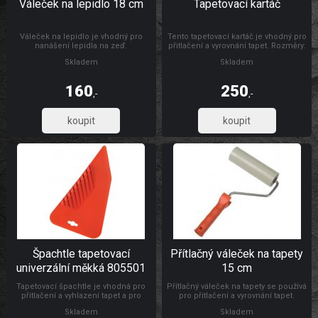
Váleček na lepidlo 18 cm
Tapetovací kartáč
Váleček na lepidlo je vhodný pro
Tento tapetovací kartáč je vhodný pro
nanášení lepidla na zeď.
přitlačení a vyrovnání tapet. Rozměry:
300 x 26 mm Materiál: dřevo, štětiny
Skladem
Skladem
160
250
,-
,-
132,23
206,61
Špachtle tapetovací
Přítlačný váleček na tapety
univerzální měkká 805501
15 cm
Tapetovací špachtle je vhodná pro
Přítlačný váleček na tapety se používá
přitlačení a vyhlazení tapet a pro
pro přitlačení a vyrovnání tapet.
natahování a vyhlazování
Rozměry: Ø 4,5 x 15 cm Materiál:
Skladem
Skladem
samolepicích folií, s drážkou pro
váleček je vyroben z PUR pěny,