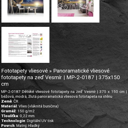
Fototapety vliesové » Panoramatické vliesové
fototapety na zeď Vesmír | MP-2-0187 | 375x150
cm
MP-2-0187 Dětské vliesové fototapety na zeď Vesmír | 375 x 150 cm |
béžová, modrá, žlutá panoramatická vliesová fototapeta na stěnu
Země
: ČR
Materiál
: Vlies (vláknitá buničina)
Gramáž
: 150 g/m2
Tloušťka
: 0,22 mm
Technologie
: Digitální UV tisk
Povrch
: Matný, Hladký