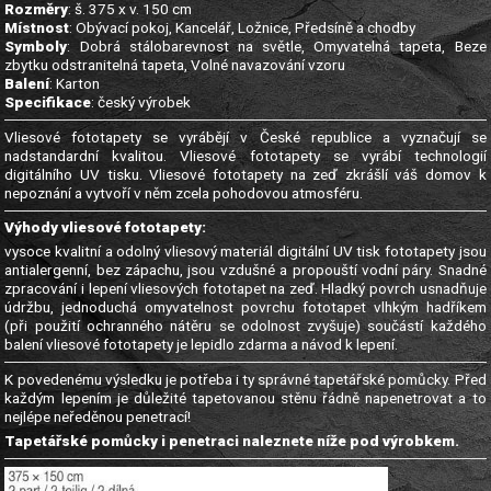
Rozměry
: š. 375 x v. 150 cm
Místnost
: Obývací pokoj, Kancelář, Ložnice, Předsíně a chodby
Symboly
: Dobrá stálobarevnost na světle, Omyvatelná tapeta, Beze
zbytku odstranitelná tapeta, Volné navazování vzoru
Balení
: Karton
Specifikace
: český výrobek
Vliesové fototapety se vyrábějí v České republice a vyznačují se
nadstandardní kvalitou. Vliesové fototapety se vyrábí technologií
digitálního UV tisku. Vliesové fototapety na zeď zkrášlí váš domov k
nepoznání a vytvoří v něm zcela pohodovou atmosféru.
Výhody vliesové fototapety:
vysoce kvalitní a odolný vliesový materiál digitální UV tisk fototapety jsou
antialergenní, bez zápachu, jsou vzdušné a propouští vodní páry. Snadné
zpracování i lepení vliesových fototapet na zeď. Hladký povrch usnadňuje
údržbu, jednoduchá omyvatelnost povrchu fototapet vlhkým hadříkem
(při použití ochranného nátěru se odolnost zvyšuje) součástí každého
balení vliesové fototapety je lepidlo zdarma a návod k lepení.
K povedenému výsledku je potřeba i ty správné tapetářské pomůcky. Před
každým lepením je důležité tapetovanou stěnu řádně napenetrovat a to
nejlépe neředěnou penetrací!
Tapetářské pomůcky i penetraci naleznete níže pod výrobkem.