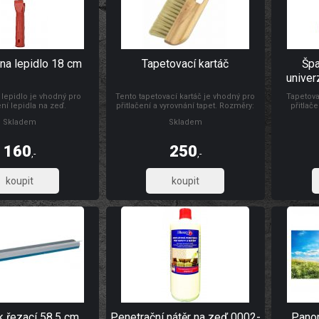
na lepidlo 18 cm
Tapetovací kartáč
Špa
univer
 lepidlo je vhodný pro
Tento tapetovací kartáč je vhodný pro
Tapetova
ní lepidla na zeď.
přitlačení a vyrovnání tapet. Rozměry:
přitlače
300 x 26 mm Materiál: dřevo, štětiny
natahování
Skladem
Skladem
folií, s d
výšce s
Materiál:
160
250
,-
,-
132,23
206,61
k řezací 58,5 cm
Penetrační nátěr na zeď 0002-
Panor