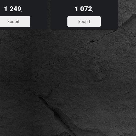
, omyvatelnost, dlouhou
pevnost, omyvatelnost, dlouhou
t a stálobarevnost, díky UV
životnost a stálobarevnost, díky UV
1 249
1 072
u tisku. Skládá se z 5 pruhů.
digitálnímu tisku. Skládá se ze 3 pruhů.
,-
,-
1 032,23
885,95