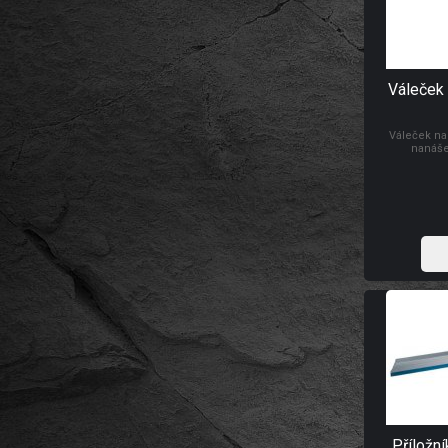
Váleček 
Váleček na
nanáše
Příložní