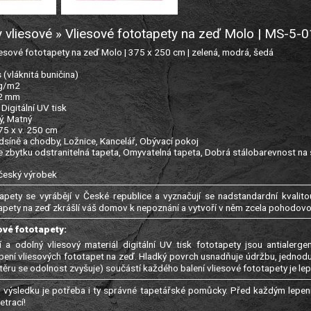
 vliesové » Vliesové fototapety na zeď Molo | MS-5
sové fototapety na zeď Molo | 375 x 250 cm | zelená, modrá, šedá
s (vláknitá buničina)
 g/m2
22 mm
: Digitální UV tisk
ý, Matný
375 x v. 250 cm
edsíně a chodby, Ložnice, Kancelář, Obývací pokoj
e zbytku odstranitelná tapeta, Omyvatelná tapeta, Dobrá stálobarevnost na 
 český výrobek
apety se vyrábějí v České republice a vyznačují se nadstandardní kvalitou
apety na zeď zkrášlí váš domov k nepoznání a vytvoří v něm zcela pohodov
ové fototapety:
í a odolný vliesový materiál digitální UV tisk fototapety jsou antialer
epení vliesových fototapet na zeď. Hladký povrch usnadňuje údržbu, jednod
ěru se odolnost zvyšuje) součástí každého balení vliesové fototapety je lep
výsledku je potřeba i ty správné tapetářské pomůcky. Před každým lepení
trací!