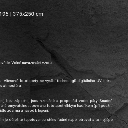
-0196 | 375x250 cm
světle, Volné navazování vzoru
. Vliesové fototapety se vyrábí technologií digitálního UV tisku.
ou atmosféru.
genní, bez zápachu, jsou vzdušné a propouští vodní páry. Snadné
uchá omyvatelnost povrchu fototapet vlhkým hadříkem (při použití
idlo zdarma a návod k lepení.
m je důležité tapetovanou stěnu řádně napenetrovat a to nejlépe