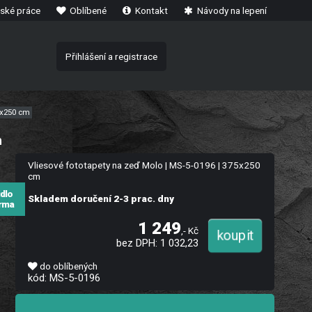
ské práce
Oblíbené
Kontakt
Návody na lepení
Přihlášení a registrace
75x250 cm
m
Vliesové fototapety na zeď Molo | MS-5-0196 | 375x250
cm
idlo
Skladem doručení 2-3 prac. dny
rma
1 249
,- Kč
bez DPH: 1 032,23
do oblíbených
kód: MS-5-0196