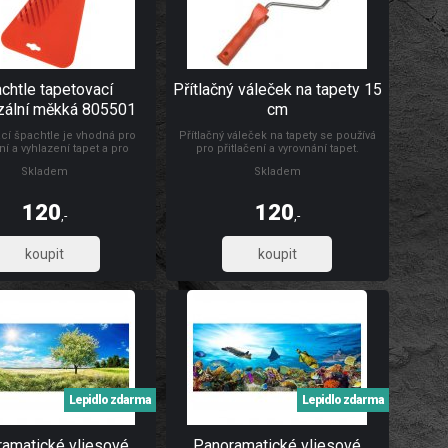
chtle tapetovací
Přítlačný váleček na tapety 15
zální měkká 805501
cm
cí špachtle je vhodná pro
Přítlačný váleček na tapety se používá
ní a vyhlazení tapet a pro
pro přitlačení a vyrovnání tapet.
 a vyhlazování samolepicích
Rozměry: Ø 4,5 x 15 cm Materiál: váleček
Skladem
Skladem
rážkou pro odříznutí tapet ve
je vyroben z PUR pěny, umělohmotný
oklu. Rozměr: 24 x 12 cm.
držák + pozinkovaný drát 6/8 mm
 vysoce odolná umělá hmota.
120
120
,-
,-
99,17
99,17
Lepidlo zdarma
Lepidlo zdarma
amatické vliesové
Panoramatické vliesové