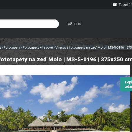
Tapetář
Kč
EUR
cz
›
Fototapety
›
Fototapety vliesové
›
Vliesové fototapety na zeď Molo | MS-5-0196 | 3
fototapety na zeď Molo | MS-5-0196 | 375x250 c
Lep
zda