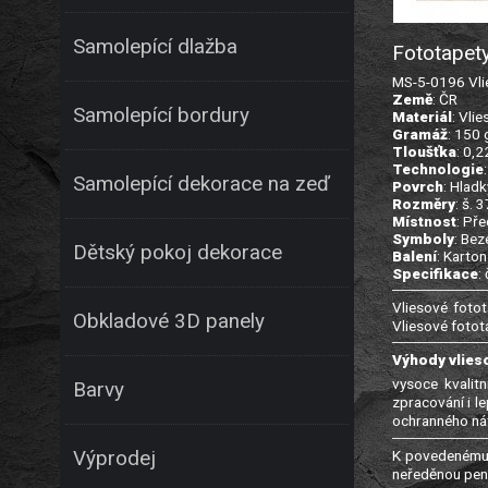
Samolepící dlažba
Fototapety
MS-5-0196 Vlie
Země
: ČR
Samolepící bordury
Materiál
: Vlie
Gramáž
: 150
Tloušťka
: 0,
Technologie
Samolepící dekorace na zeď
Povrch
: Hladk
Rozměry
: š. 
Místnost
: Př
Symboly
: Bez
Dětský pokoj dekorace
Balení
: Karton
Specifikace
:
Vliesové fotot
Obkladové 3D panely
Vliesové fotot
Výhody vlies
vysoce kvalitn
Barvy
zpracování i l
ochranného nát
K povedenému 
Výprodej
neředěnou pene