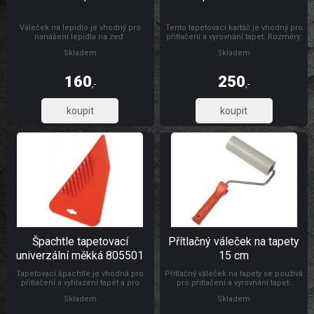
Váleček na lepidlo je vhodný pro
Tento tapetovací kartáč je vhodný pro
nanášení lepidla na zeď.
přitlačení a vyrovnání tapet. Rozměry:
300 x 26 mm Materiál: dřevo, štětiny
Skladem
Skladem
160
250
,-
,-
132,23
206,61
Špachtle tapetovací
Přítlačný váleček na tapety
univerzální měkká 805501
15 cm
Tapetovací špachtle je vhodná pro
Přítlačný váleček na tapety se používá
přitlačení a vyhlazení tapet a pro
pro přitlačení a vyrovnání tapet.
natahování a vyhlazování
Rozměry: Ø 4,5 x 15 cm Materiál:
Skladem
Skladem
samolepicích folií, s drážkou pro
váleček je vyroben z PUR pěny,
odříznutí tapet ve výšce soklu.
umělohmotný držák + pozinkovaný