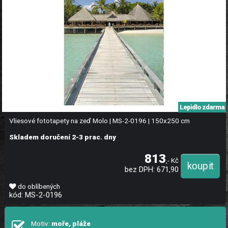
Lepidlo zdarma
Vliesové fototapety na zeď Molo | MS-2-0196 | 150x250 cm
Skladem doručení 2-3 prac. dny
813
,- Kč
bez DPH: 671,90
do oblíbených
kód: MS-2-0196
Motiv:
moře, pláže