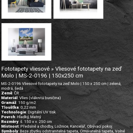
Fototapety vliesové » Vliesové fototapety na zeď
Molo | MS-2-0196 | 150x250 cm
MS-2-0196 Vliesové fototapety na zeď Molo | 150 x 250 cm | zelená,
modrá, šedá
Země
: ČR
Materiál
: Vlies (vláknitá buničina)
Gramáž
: 150 g/m2
Tloušťka
: 0,22 mm
Technologie
: Digitální UV tisk
Povrch
: Hladký, Matný
Rozměry
: š. 150 x v. 250 cm
Místnost
: Předsíně a chodby, Ložnice, Kancelář, Obývací pokoj
Symboly
: Beze zbytku odstranitelná tapeta, Omyvatelná tapeta, Volné