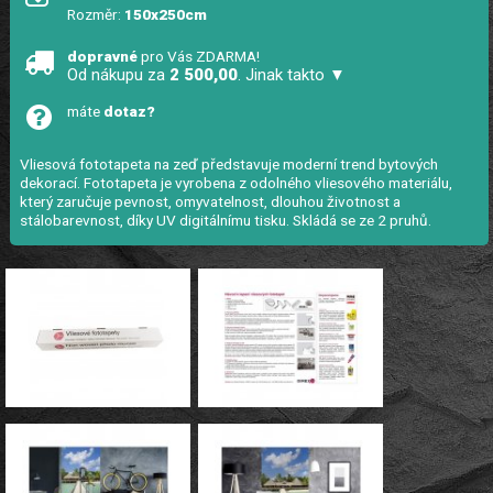
Rozměr:
150x250cm
dopravné
pro Vás ZDARMA!
Od nákupu za
2 500,00
. Jinak takto ▼
máte
dotaz?
Vliesová fototapeta na zeď představuje moderní trend bytových
dekorací. Fototapeta je vyrobena z odolného vliesového materiálu,
který zaručuje pevnost, omyvatelnost, dlouhou životnost a
stálobarevnost, díky UV digitálnímu tisku. Skládá se ze 2 pruhů.