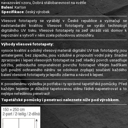
navazování vzoru, Dobrá stálobarevnost na světle
Balení
: Karton
Specifikace
: český výrobek
Vliesové fototapety se vyrábějí v České republice a vyznačují se
nadstandardní kvalitou. Vliesové fototapety se vyrábí technologií
digitálního UV tisku. Vliesové fototapety na zeď zkrášlí váš domov k
nepoznání a vytvoří v něm zcela pohodovou atmosféru.
Výhody vliesové fototapety:
vysoce kvalitní a odolný vliesový materiál digitální UV tisk fototapety jsou
antialergenní, bez zápachu, jsou vzdušné a propouští vodní páry. Snadné
zpracování i lepení vliesových fototapet na zeď. Hladký povrch usnadňuje
údržbu, jednoduchá omyvatelnost povrchu fototapet vlhkým hadříkem
(při použití ochranného nátěru se odolnost zvyšuje) součástí každého
balení vliesové fototapety je lepidlo zdarma a návod k lepení.
K povedenému výsledku je potřeba i ty správné tapetářské pomůcky. Před
každým lepením je důležité tapetovanou stěnu řádně napenetrovat a to
nejlépe neředěnou penetrací!
Tapetářské pomůcky i penetraci naleznete níže pod výrobkem.