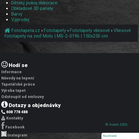
Dětský pokoj dekorace
Obkladové 3D panely
Barvy
Výprodej
Fototapeta.cz
›
Fototapety
›
Fototapety vliesové
›
Vliesové
fototapety na zeď Molo | MS-2-0196 | 150x250 cm
Hodí se
Informace
Návody na lepení
Tapetářské práce
Výroba tapet
Odstoupit od smlouvy
Dotazy a objednávky
608 778 488
Kontakty
© Insion 2026
Facebook
Instagram
Navštívené: