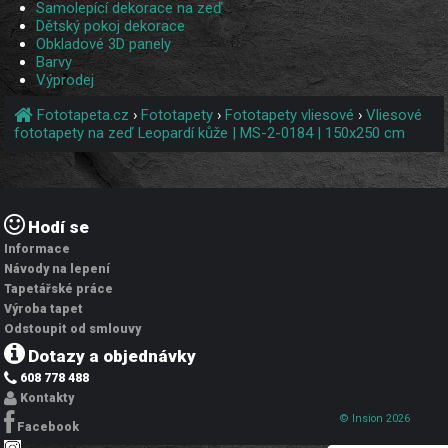
Samolepící dekorace na zeď
Dětský pokoj dekorace
Obkladové 3D panely
Barvy
Výprodej
Fototapeta.cz
›
Fototapety
›
Fototapety vliesové
›
Vliesové
fototapety na zeď Leopardí kůže | MS-2-0184 | 150x250 cm
Hodí se
Informace
Návody na lepení
Tapetářské práce
Výroba tapet
Odstoupit od smlouvy
Dotazy a objednávky
608 778 488
Kontakty
© Insion 2026
Facebook