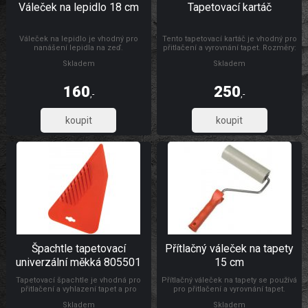
Váleček na lepidlo 18 cm
Tapetovací kartáč
Váleček na lepidlo je vhodný pro
Tento tapetovací kartáč je vhodný pro
nanášení lepidla na zeď.
přitlačení a vyrovnání tapet. Rozměry:
300 x 26 mm Materiál: dřevo, štětiny
Skladem
Skladem
160
250
,-
,-
132,23
206,61
Špachtle tapetovací
Přítlačný váleček na tapety
univerzální měkká 805501
15 cm
Tapetovací špachtle je vhodná pro
Přítlačný váleček na tapety se používá
přitlačení a vyhlazení tapet a pro
pro přitlačení a vyrovnání tapet.
natahování a vyhlazování
Rozměry: Ø 4,5 x 15 cm Materiál:
Skladem
Skladem
samolepicích folií, s drážkou pro
váleček je vyroben z PUR pěny,