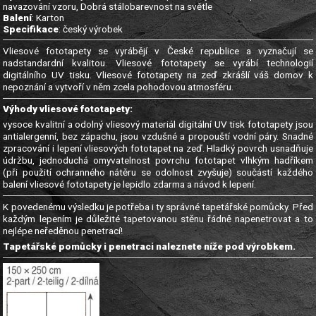
navazování vzoru, Dobrá stálobarevnost na světle
Balení
: Karton
Specifikace
: český výrobek
Vliesové fototapety se vyrábějí v České republice a vyznačují se
nadstandardní kvalitou. Vliesové fototapety se vyrábí technologií
digitálního UV tisku. Vliesové fototapety na zeď zkrášlí váš domov k
nepoznání a vytvoří v něm zcela pohodovou atmosféru.
Výhody vliesové fototapety:
vysoce kvalitní a odolný vliesový materiál digitální UV tisk fototapety jsou
antialergenní, bez zápachu, jsou vzdušné a propouští vodní páry. Snadné
zpracování i lepení vliesových fototapet na zeď. Hladký povrch usnadňuje
údržbu, jednoduchá omyvatelnost povrchu fototapet vlhkým hadříkem
(při použití ochranného nátěru se odolnost zvyšuje) součástí každého
balení vliesové fototapety je lepidlo zdarma a návod k lepení.
K povedenému výsledku je potřeba i ty správné tapetářské pomůcky. Před
každým lepením je důležité tapetovanou stěnu řádně napenetrovat a to
nejlépe neředěnou penetrací!
Tapetářské pomůcky i penetraci naleznete níže pod výrobkem.