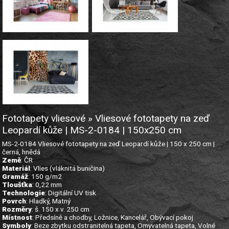
Fototapety vliesové » Vliesové fototapety na zeď
Leopardí kůže | MS-2-0184 | 150x250 cm
MS-2-0184 Vliesové fototapety na zeď Leopardí kůže | 150 x 250 cm |
černá, hnědá
Země
: ČR
Materiál
: Vlies (vláknitá buničina)
Gramáž
: 150 g/m2
Tloušťka
: 0,22 mm
Technologie
: Digitální UV tisk
Povrch
: Hladký, Matný
Rozměry
: š. 150 x v. 250 cm
Místnost
: Předsíně a chodby, Ložnice, Kancelář, Obývací pokoj
Symboly
: Beze zbytku odstranitelná tapeta, Omyvatelná tapeta, Volné