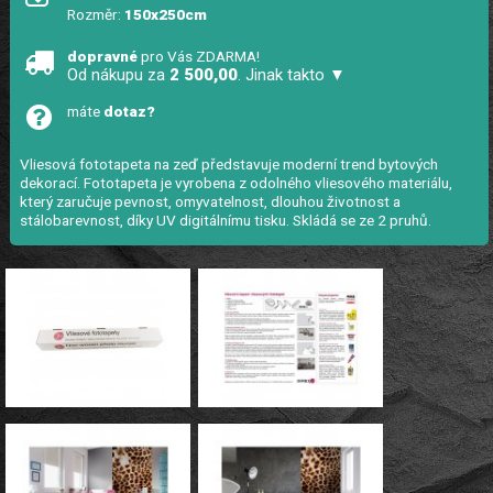
Rozměr:
150x250cm
dopravné
pro Vás ZDARMA!
Od nákupu za
2 500,00
. Jinak takto ▼
máte
dotaz?
Vliesová fototapeta na zeď představuje moderní trend bytových
dekorací. Fototapeta je vyrobena z odolného vliesového materiálu,
který zaručuje pevnost, omyvatelnost, dlouhou životnost a
stálobarevnost, díky UV digitálnímu tisku. Skládá se ze 2 pruhů.