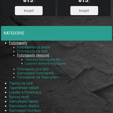
813
813
díky UV digitálnímu tisku. Skládá se
díky UV digitálnímu tisku. Skládá se
,-
,-
ze 2 pruhů.
ze 2 pruhů.
671,90
671,90
KATEGORIE
Fototapety
Fototapety na dveře
Fototapety na zeď
Fototapety vliesové
Vliesové fototapety AG
Luxusní vliesové fototapety
Fototapety pro děti
Samolepící fototapety
Fototapety na Vaše přání
Tapety na zeď
Tapetářské nářadí
Lepidla a Penetrace
Bytový textil
Samolepící tapety
Samolepící dlažba
Samolepící bordury