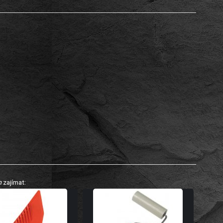
m
zajímat: