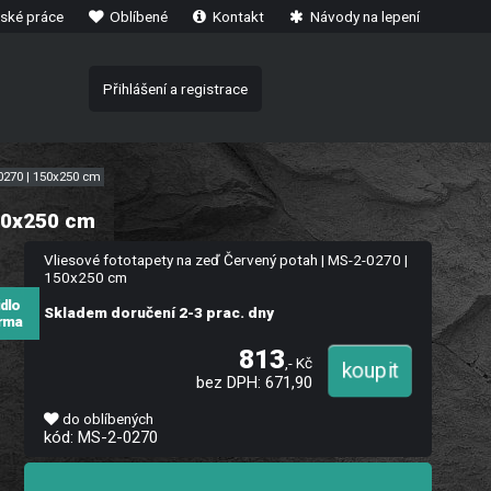
ské práce
Oblíbené
Kontakt
Návody na lepení
Přihlášení a registrace
-0270 | 150x250 cm
150x250 cm
Vliesové fototapety na zeď Červený potah | MS-2-0270 |
150x250 cm
idlo
Skladem doručení 2-3 prac. dny
rma
813
,- Kč
bez DPH: 671,90
do oblíbených
kód: MS-2-0270