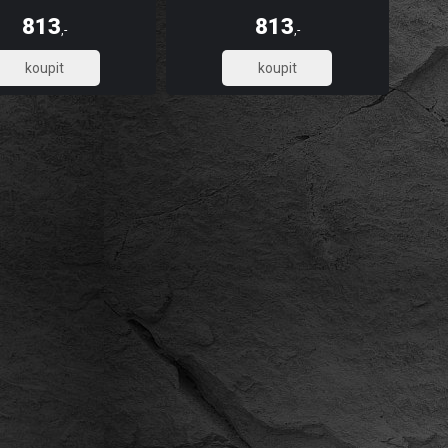
, omyvatelnost, dlouhou
pevnost, omyvatelnost, dlouhou
t a stálobarevnost, díky UV
životnost a stálobarevnost, díky UV
813
813
 tisku. Skládá se ze 2 pruhů.
digitálnímu tisku. Skládá se ze 2 pruhů.
,-
,-
671,90
671,90