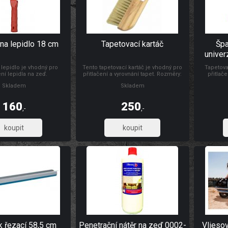
na lepidlo 18 cm
Tapetovací kartáč
Špa
univer
 lepidlo je vhodný pro
Tento tapetovací kartáč je vhodný pro
Tapetova
ní lepidla na zeď.
přitlačení a vyrovnání tapet. Rozměry:
přitlače
300 x 26 mm Materiál: dřevo, štětiny
natahování
Skladem
Skladem
folií, s d
výšce s
Materiál:
160
250
,-
,-
132,23
206,61
k řezací 58,5 cm
Penetrační nátěr na zeď 0002-
Vlieso