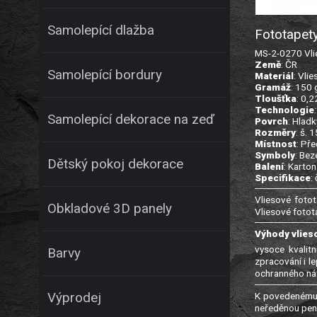
Samolepící dlažba
Fototapety
MS-2-0270 Vlie
Země
: ČR
Samolepící bordury
Materiál
: Vlie
Gramáž
: 150
Tloušťka
: 0,
Technologie
Samolepící dekorace na zeď
Povrch
: Hladk
Rozměry
: š. 
Místnost
: Př
Symboly
: Bez
Dětský pokoj dekorace
Balení
: Karton
Specifikace
:
Vliesové fotot
Obkladové 3D panely
Vliesové fotot
Výhody vlies
vysoce kvalitn
Barvy
zpracování i l
ochranného nát
K povedenému 
Výprodej
neředěnou pene