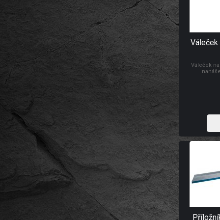
Váleček 
Váleček na
nanáše
Příložní