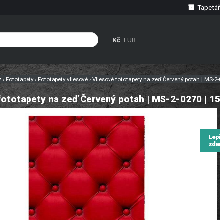
Tapetář
Kč
EUR
cz
›
Fototapety
›
Fototapety vliesové
›
Vliesové fototapety na zeď Červený potah | MS-2
fototapety na zeď Červený potah | MS-2-0270 | 
Lep
zda