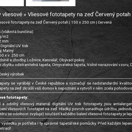
 vliesové » Vliesové fototapety na zeď Červený pota
sové fototapety na zeď Červený potah | 150 x 250 cm | červená
s (vláknitá buničina)
 g/m2
22 mm
: Digitální UV tisk
ý, Matný
150 x v. 250 cm
edsíně a chodby, Ložnice, Kancelář, Obývací pokoj
e zbytku odstranitelná tapeta, Omyvatelná tapeta, Volné navazování vzoru, 
 český výrobek
apety se vyrábějí v České republice a vyznačují se nadstandardní kvalitou
apety na zeď zkrášlí váš domov k nepoznání a vytvoří v něm zcela pohodov
ové fototapety:
í a odolný vliesový materiál digitální UV tisk fototapety jsou antialer
epení vliesových fototapet na zeď. Hladký povrch usnadňuje údržbu, jednod
ěru se odolnost zvyšuje) součástí každého balení vliesové fototapety je lep
výsledku je potřeba i ty správné tapetářské pomůcky. Před každým lepení
trací!