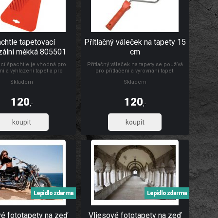
chtle tapetovací
Přítlačný váleček na tapety 15
zální měkká 805501
cm
cí špachtle je vhodná pro
Přítlačný váleček na tapety se používá
ní a vyhlazení tapet a pro
pro přitlačení a vyrovnání tapet.
 a vyhlazování samolepicích
Rozměry: Ø 4,5 x 15 cm Materiál: váleček
Skladem
Skladem
rážkou pro odříznutí tapet ve
je vyroben z PUR pěny, umělohmotný
oklu. Rozměr: 24 x 12 cm.
držák + pozinkovaný drát 6/8 mm
 vysoce odolná umělá hmota.
120
120
,-
,-
99,17
99,17
Lepidlo zdarma
Lepidlo zdarma
vé fototapety na zeď
Vliesové fototapety na zeď