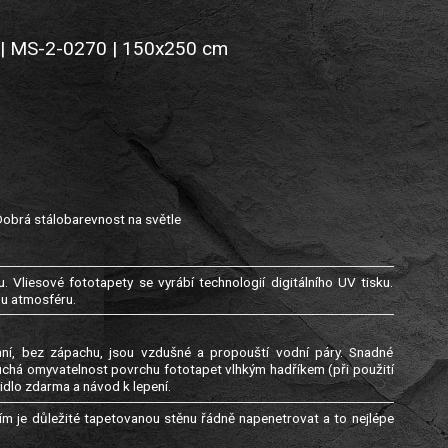
h | MS-2-0270 | 150x250 cm
Dobrá stálobarevnost na světle
. Vliesové fototapety se vyrábí technologií digitálního UV tisku.
ou atmosféru.
genní, bez zápachu, jsou vzdušné a propouští vodní páry. Snadné
uchá omyvatelnost povrchu fototapet vlhkým hadříkem (při použití
idlo zdarma a návod k lepení.
m je důležité tapetovanou stěnu řádně napenetrovat a to nejlépe