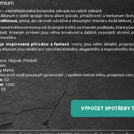
emium
m – nepřehlédnutelná botanická zahrada na vašich stěnách
Allurium v sobě spojuje slova allure (půvab, přitažlivost) a herbarium (bot
květinová
, jemná, ale zároveň odvážná a okouzlující. Interiéru dodá lehkost,
razné květinové motivy od drobných kvítků na tmavém podkladu, které působ
zadí. Krásným prvkem jsou větve broskvoní a dalších ovocných stromů pln
tmosféru.
je inspirovaná přírodou a fantazií
. Vzory jsou velmi detailní, prop
 Allurium jsou ideální pro vytvoření klidného, elegantního a inspirativního d
nice, Obývák, Předsíň
rium
ý, Matný
lná proti vodě pouze při zpracování , Lepidlem natírat stěnu, posunout vzor
cm
: 52
cm
: 1000
: 53
VÝPOČET SPOTŘEBY 