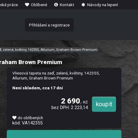
ské práce
Oblíbené
Kontakt
Návody na lepení
Přihlášení a registrace
ď, zelená, květiny, 142355, Allurium, Graham Brown Premium
, Graham Brown Premium
Vliesová tapeta na zeď, zelená, květiny, 142355,
Allurium, Graham Brown Premium
Není skladem, cca 17 dní
2 690
,- Kč
bez DPH: 2 223,14
do oblíbených
kód: VA142355