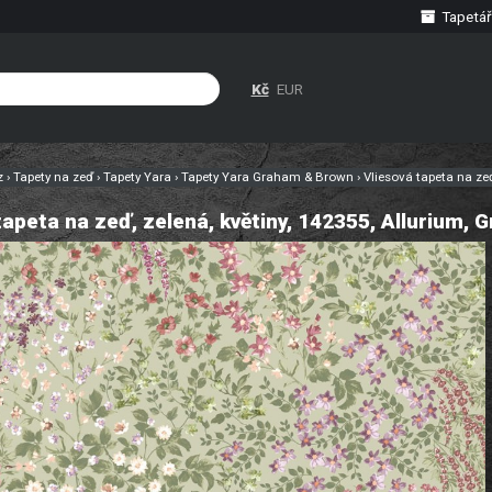
Tapetář
Kč
EUR
cz
›
Tapety na zeď
›
Tapety Yara
›
Tapety Yara Graham & Brown
›
Vliesová tapeta na ze
tapeta na zeď, zelená, květiny, 142355, Allurium