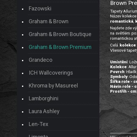
Brown Pr
Fazowski
Tapety Alluriu
Název kolekce 
Graham & Brown
romantická
,
Najdete zde vý
na světlém po
Graham & Brown Boutique
romantickou a
Celá
kolekce 
Graham & Brown Premium
Vliesové tapety
Grandeco
Umístění
: Lož
Kolekce
: Allu
Povrch
: Hladk
ICH Wallcoverings
Symboly
: Odo
Šířka role - 
Khroma by Masureel
Návin role - 
Prostřih - cm
Lamborghini
Laura Ashley
Len-Tex
Limonta