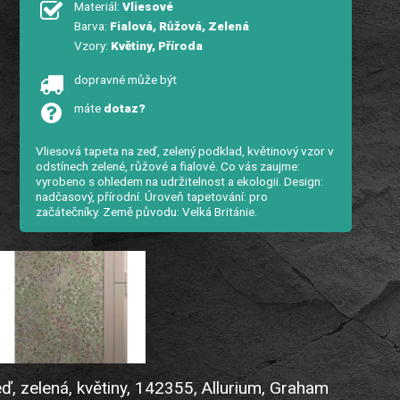
Materiál:
Vliesové
Barva:
Fialová, Růžová, Zelená
Vzory:
Květiny, Příroda
dopravné může být
ZDARMA!
máte
dotaz?
Vliesová tapeta na zeď, zelený podklad, květinový vzor v
odstínech zelené, růžové a fialové. Co vás zaujme:
vyrobeno s ohledem na udržitelnost a ekologii. Design:
nadčasový, přírodní. Úroveň tapetování: pro
začátečníky. Země původu: Velká Británie.
, zelená, květiny, 142355, Allurium, Graham