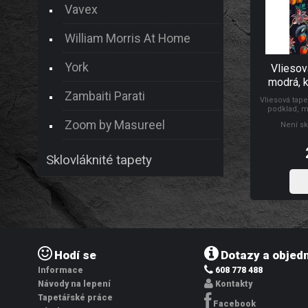
Vavex
William Morris At Home
York
Vliesov
modrá, k
Zambaiti Parati
127917, 
Vliesová tap
Bro
podklad, mo
Mučenky. Co 
Zoom by Masureel
Není sk
ohledem na u
Design: nadč
tapetování:
původu
Sklovláknité tapety
Hodí se
Dotazy a objed
Informace
608 778 488
Návody na lepení
Kontakty
Tapetářské práce
Facebook