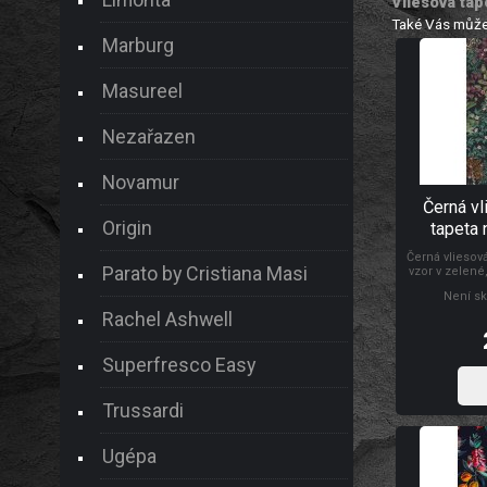
Vliesová tap
Také Vás může
Marburg
Masureel
Nezařazen
Novamur
Černá vl
Origin
tapeta 
Retrea
Černá vliesová
Parato by Cristiana Masi
vzor v zelené,
Není sk
Rachel Ashwell
Superfresco Easy
Trussardi
Ugépa