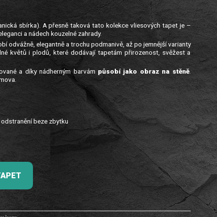
anická sbírka). A přesně taková tato kolekce vliesových tapet je –
 eleganci a nádech kouzelné zahrady.
í odvážně, elegantně a trochu podmanivě, až po jemnější varianty
é květů i plodů, které dodávají tapetám přirozenost, svěžest a
racované a díky nádherným barvám
působí jako obraz na stěně
.
omova.
, odstranění beze zbytku
TAPET