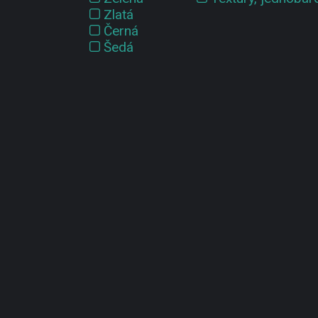
Zlatá
Černá
Šedá