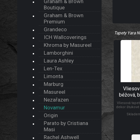
Graham & Brown
Boutique
Graham & Brown
Premium
Grandeco
Tapety Yara 
ICH Wallcoverings
Khroma by Masureel
Lamborghini
Laura Ashley
Len-Tex
Limonta
Marburg
Vliesov
Masureel
béžová, b
Nezařazen
Nao
Vliesová tape
Novamur
dekor štukové 
odstíny béžov
Skladem
Origin
odolnost a
klasický. 
Parato by Cristiana
začátečníky.
Masi
Rachel Ashwell