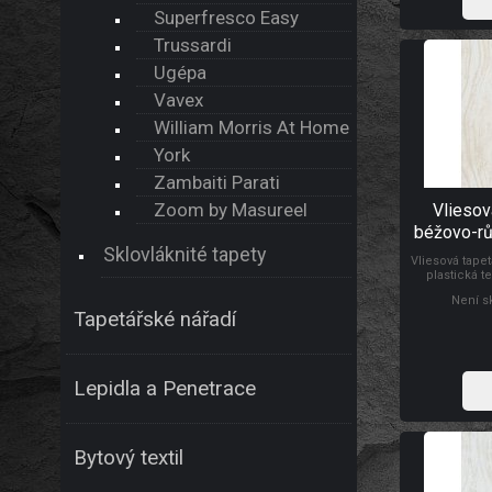
Superfresco Easy
Trussardi
Ugépa
Vavex
William Morris At Home
York
Zambaiti Parati
Zoom by Masureel
Vliesov
béžovo-růž
Sklovláknité tapety
82493,
Vliesová tape
plastická te
béžové, nádec
Není s
vysoká odo
Tapetářské nářadí
Design: klasic
začátečníky.
Lepidla a Penetrace
Bytový textil