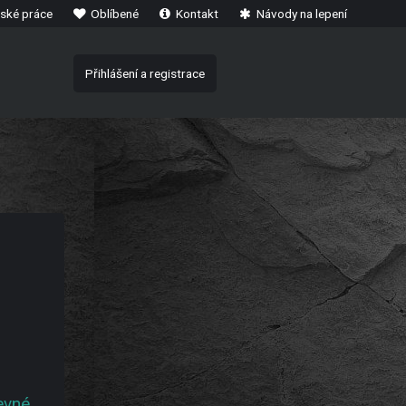
ské práce
Oblíbené
Kontakt
Návody na lepení
Přihlášení a registrace
evné