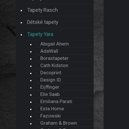
Tapety Rasch
Dětské tapety
Tapety Yara
Abigail Ahern
AdaWall
Borastapeter
Cath Kidston
Decoprint
Design ID
Eijffinger
Elie Saab
Emiliana Parati
Esta Home
Fazowski
Graham & Brown