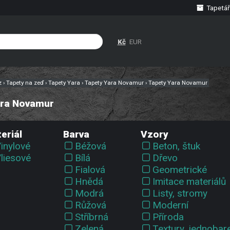
Tapetář
Kč
EUR
cz
›
Tapety na zeď
›
Tapety Yara
›
Tapety Yara Novamur
›
Tapety Yara Novamur
ara Novamur
eriál
Barva
Vzory
inylové
Béžová
Beton, štuk
liesové
Bílá
Dřevo
Fialová
Geometrické
Hnědá
Imitace materiálů
Modrá
Listy, stromy
Růžová
Moderní
Stříbrná
Příroda
Zelená
Textury, jednobar