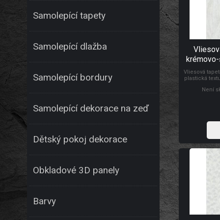
Samolepící tapety
Samolepící dlažba
Vliesov
krémovo-š
82497,
Vliesová tape
Samolepící bordury
plastická textu
krémové a šed
Není s
odolnost a
klasický. 
začátečníky.
Samolepící dekorace na zeď
Dětský pokoj dekorace
Obkladové 3D panely
Barvy