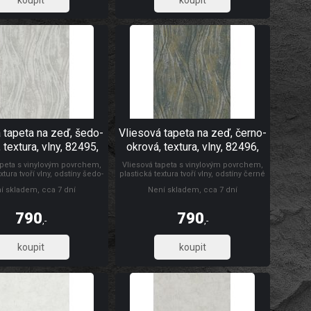
272,73
272,73
 tapeta na zeď, šedo-
Vliesová tapeta na zeď, černo-
 textura, vlny, 82495,
okrová, textura, vlny, 82496,
aomi, Novamur
Naomi, Novamur
apeta s vinylovým povrchem,
Vliesová tapeta s vinylovým povrchem,
xtura tvoří vlny, odstíny šedo-
plastická textura tvoří vlny, odstíny černé
 vás zaujme: vysoká odolnost
a okrové. Co vás zaujme: vysoká
í skladem, cca 7 dní
Není skladem, cca 7 dní
ost. Design: klasický. Úroveň
odolnost a omyvatelnost. Design:
ní: pro začátečníky. Země
klasický. Úroveň tapetování: pro
du: Německo. Novamur
začátečníky. Země půvoodu: Německo.
790
790
Tapety Yara Novamur
,-
,-
652,89
652,89