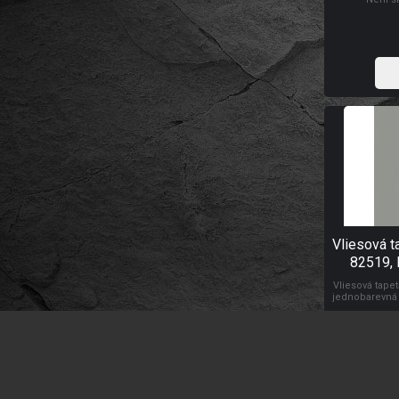
omyvatelnost.
tapetování:
půvoodu:
Vliesová t
82519,
Vliesová tape
jednobarevná 
Co vás zau
Není s
omyvatelnost.
tapetování:
půvoodu: