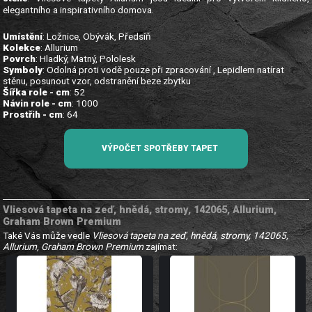
elegantního a inspirativního domova.
Umístění
: Ložnice, Obývák, Předsíň
Kolekce
: Allurium
Povrch
: Hladký, Matný, Pololesk
Symboly
: Odolná proti vodě pouze při zpracování , Lepidlem natírat
stěnu, posunout vzor, odstranění beze zbytku
Šířka role - cm
: 52
Návin role - cm
: 1000
Prostřih - cm
: 64
VÝPOČET SPOTŘEBY TAPET
Vliesová tapeta na zeď, hnědá, stromy, 142065, Allurium,
Graham Brown Premium
Také Vás může vedle
Vliesová tapeta na zeď, hnědá, stromy, 142065,
Allurium, Graham Brown Premium
zajímat: