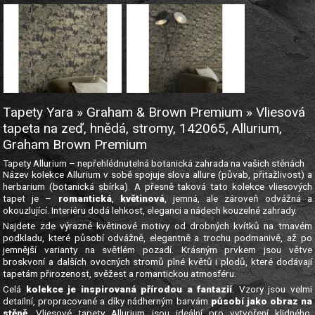
Tapety Yara » Graham & Brown Premium » Vliesová
tapeta na zeď, hnědá, stromy, 142065, Allurium,
Graham Brown Premium
Tapety Allurium – nepřehlédnutelná botanická zahrada na vašich stěnách
Název kolekce Allurium v sobě spojuje slova allure (půvab, přitažlivost) a
herbarium (botanická sbírka). A přesně taková tato kolekce vliesových
tapet je –
romantická
,
květinová
, jemná, ale zároveň odvážná a
okouzlující. Interiéru dodá lehkost, eleganci a nádech kouzelné zahrady.
Najdete zde výrazné květinové motivy od drobných kvítků na tmavém
podkladu, které působí odvážně, elegantně a trochu podmanivě, až po
jemnější varianty na světlém pozadí. Krásným prvkem jsou větve
broskvoní a dalších ovocných stromů plné květů i plodů, které dodávají
tapetám přirozenost, svěžest a romantickou atmosféru.
Celá
kolekce je inspirovaná přírodou a fantazií
. Vzory jsou velmi
detailní, propracované a díky nádherným barvám
působí jako obraz na
stěně
. Vliesové tapety Allurium jsou ideální pro vytvoření klidného,