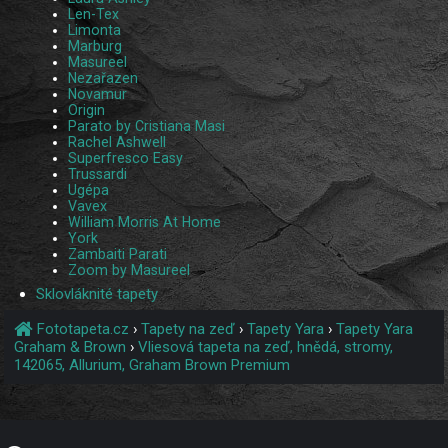
Len-Tex
Limonta
Marburg
Masureel
Nezařazen
Novamur
Origin
Parato by Cristiana Masi
Rachel Ashwell
Superfresco Easy
Trussardi
Ugépa
Vavex
William Morris At Home
York
Zambaiti Parati
Zoom by Masureel
Sklovláknité tapety
Fototapeta.cz
›
Tapety na zeď
›
Tapety Yara
›
Tapety Yara
Graham & Brown
›
Vliesová tapeta na zeď, hnědá, stromy,
142065, Allurium, Graham Brown Premium