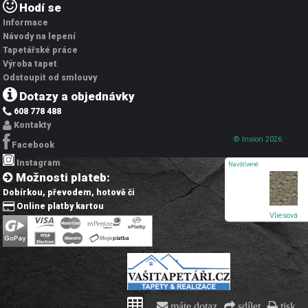
Hodí se
Informace
Návody na lepení
Tapetářské práce
Výroba tapet
Odstoupit od smlouvy
Dotazy a objednávky
608 778 488
Kontakty
© Insion 2026
Facebook
Instagram
Navštívené:
Možnosti plateb:
Dobírkou, převodem, hotově či
Online platby kartou
Vliesová
tapeta na
zeď, hnědá,
stromy,
142065,
Allurium,
Graham
Brown
Premium
máte dotaz
sdílet
tisk
Výpočet spotřeby tapet