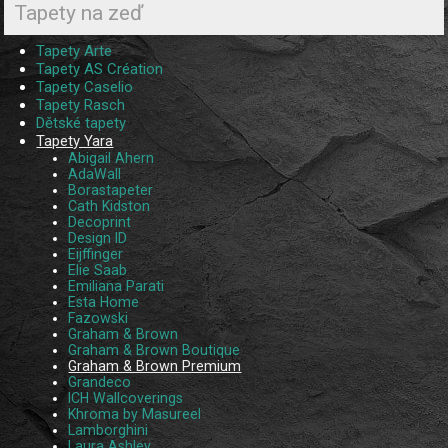
Tapety na zeď
Tapety Arte
Tapety AS Création
Tapety Caselio
Tapety Rasch
Dětské tapety
Tapety Yara
Abigail Ahern
AdaWall
Borastapeter
Cath Kidston
Decoprint
Design ID
Eijffinger
Elie Saab
Emiliana Parati
Esta Home
Fazowski
Graham & Brown
Graham & Brown Boutique
Graham & Brown Premium
Grandeco
ICH Wallcoverings
Khroma by Masureel
Lamborghini
Laura Ashley