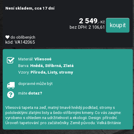
Není skladem, cca 17 dní
2 549
,- Kč
bez DPH: 2 106,61
do oblíbených
kód: VA142065
Materiál:
Vliesové
Barva:
Hnědá, Stříbrná, Zlatá
Vzory:
Příroda, Listy, stromy
dopravné může být
ZDARMA!
máte
dotaz?
Vliesová tapeta na zeď, matný tmavě hnědý podklad, stromy s
pololesklými zlatými listy a šedo-stříbrnými kmeny. Co vás zaujme:
vyrobeno s ohledem na udržitelnost a ekologii. Design: přírodní.
Úroveň tapetování: pro začátečníky. Země původu: Velká Británie