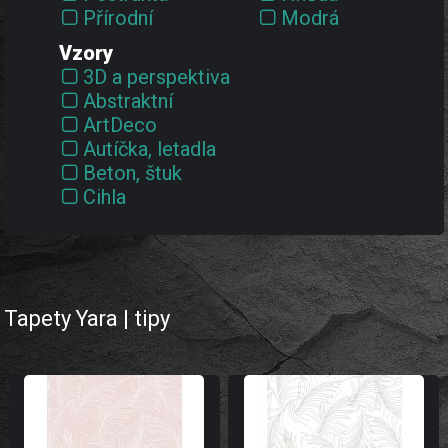
Přírodní
Modrá
Vinylové
Oranžová
Vzory
Vliesové
Růžová
3D a perspektiva
Stříbrná
Abstraktní
Tyrkysová
ArtDeco
Vínová
Autíčka, letadla
Zelená
Beton, štuk
Zlatá
Cihla
Černá
Dětské
Červená
Dřevo
Šedá
Džungle
Žlutá
Geometrické
Hexagony
Tapety Yara | tipy
Hvězdičky
Imitace materiálů
Kosočtverce
Kov
Květiny