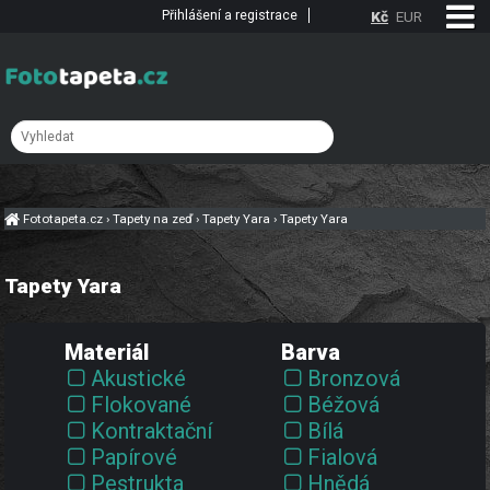
Přihlášení a registrace
Kč
EUR
Fototapeta.cz
›
Tapety na zeď
›
Tapety Yara
›
Tapety Yara
Tapety Yara
Materiál
Barva
Akustické
Bronzová
Flokované
Béžová
Kontraktační
Bílá
Papírové
Fialová
Pestrukta
Hnědá