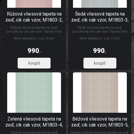
Růžová vliesová tapeta na
Šedá vliesová tapeta na
zeď, cik cak vzor, M1803-2,
zeď, cik cak vzor, M1803-3,
Mika, ICH Wallcoverings
Mika, ICH Wallcoverings
Růžová vliesová tapeta na zeď,
Šedá vliesová tapeta na zeď,
proužkový cik cak vzor. Tapety Yara
proužkový cik cak vzor. Tapety Yara
ICH Wallcoverings
Není skladem, cca 13 dní
Není skladem, cca 13 dní
990
990
,-
,-
818,18
818,18
Zelená vliesová tapeta na
Béžová vliesová tapeta na
zeď, cik cak vzor, M1803-4,
zeď, cik cak vzor, M1803-5,
Mika, ICH Wallcoverings
Mika, ICH Wallcoverings
Zelená vliesová tapeta na zeď,
Hnědo-béžová vliesová tapeta na zeď,