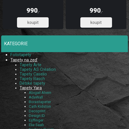
990
990
,-
,-
818,18
818,18
KATEGORIE
Fototapety
Tapety na zeď
Tapety Arte
Tapety AS Création
Tapety Caselio
Tapety Rasch
Dětské tapety
Tapety Yara
Abigail Ahern
AdaWall
Borastapeter
Cath Kidston
Decoprint
Design ID
Eijffinger
Elie Saab