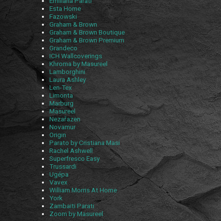
Emiliana Parati
Esta Home
Fazowski
Graham & Brown
Graham & Brown Boutique
Graham & Brown Premium
Grandeco
ICH Wallcoverings
Khroma by Masureel
Lamborghini
Laura Ashley
Len-Tex
Limonta
Marburg
Masureel
Nezařazen
Novamur
Origin
Parato by Cristiana Masi
Rachel Ashwell
Superfresco Easy
Trussardi
Ugépa
Vavex
William Morris At Home
York
Zambaiti Parati
Zoom by Masureel