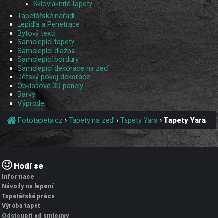
Sklovláknité tapety
Tapetářské nářadí
Lepidla a Penetrace
Bytový textil
Samolepící tapety
Samolepící dlažba
Samolepící bordury
Samolepící dekorace na zeď
Dětský pokoj dekorace
Obkladové 3D panely
Barvy
Výprodej
Fototapeta.cz
›
Tapety na zeď
›
Tapety Yara
›
Tapety Yara
Hodí se
Informace
Návody na lepení
Tapetářské práce
Výroba tapet
Odstoupit od smlouvy