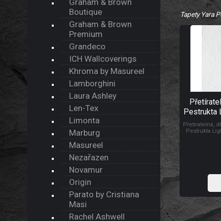
Graham & Brown
Boutique
Tapety Yara P
Graham & Brown
Premium
Grandeco
ICH Wallcoverings
Khroma by Masureel
Lamborghini
Laura Ashley
Přetírate
Len-Tex
Pestrukta 
Limonta
tapeta Ol
Přetíratelná, d
Marburg
Pestrukta Lig
Masureel
Nezařazen
Novamur
Origin
Parato by Cristiana
Masi
Rachel Ashwell