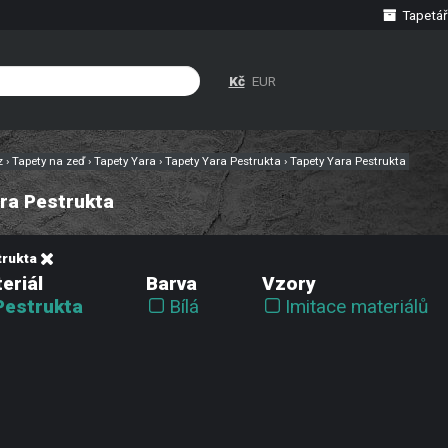
Tapetář
Kč
EUR
cz
›
Tapety na zeď
›
Tapety Yara
›
Tapety Yara Pestrukta
›
Tapety Yara Pestrukta
ra Pestrukta
trukta
eriál
Barva
Vzory
Pestrukta
Bílá
Imitace materiálů