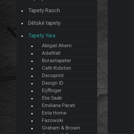
Tapety Rasch
Dětské tapety
Tapety Yara
Abigail Ahern
AdaWall
Borastapeter
Cath Kidston
Decoprint
Design ID
Eijffinger
Elie Saab
Emiliana Parati
Esta Home
Fazowski
Graham & Brown