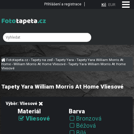
Přihlášení a registrace
Kč
EUR
Fototapeta.cz
›
Tapety na zeď
›
Tapety Yara
›
Tapety Yara William Morris At
Home
›
William Morris At Home Vliesové
›
Tapety Yara William Morris At Home
Vliesové
Tapety Yara William Morris At Home Vliesové
Výběr: Vliesové
Materiál
Barva
Vliesové
Bronzová
Béžová
Bílá