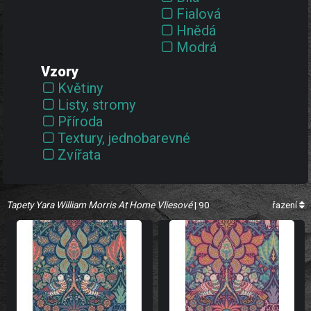
Fialová
Hnědá
Modrá
Oranžová
Vzory
Růžová
Květiny
Tyrkysová
Listy, stromy
Vínová
Příroda
Zelená
Textury, jednobarevné
Černá
Zvířata
Červená
Šedá
Žlutá
Tapety Yara William Morris At Home Vliesové
| 90
řazení