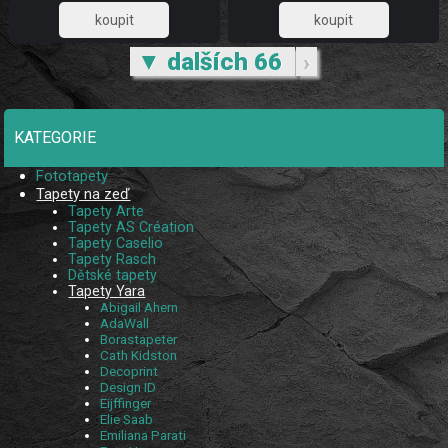
Home Vliesové
Yara William Morris At Home
1 644,63
1 644,63
▼ dalších 66
›
KATEGORIE
Fototapety
Tapety na zeď
Tapety Arte
Tapety AS Création
Tapety Caselio
Tapety Rasch
Dětské tapety
Tapety Yara
Abigail Ahern
AdaWall
Borastapeter
Cath Kidston
Decoprint
Design ID
Eijffinger
Elie Saab
Emiliana Parati