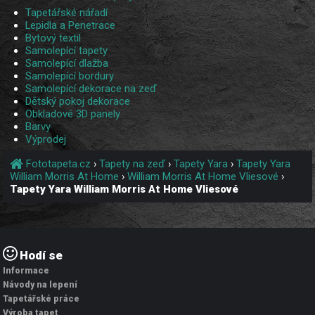
Tapetářské nářadí
Lepidla a Penetrace
Bytový textil
Samolepící tapety
Samolepící dlažba
Samolepící bordury
Samolepící dekorace na zeď
Dětský pokoj dekorace
Obkladové 3D panely
Barvy
Výprodej
Fototapeta.cz
›
Tapety na zeď
›
Tapety Yara
›
Tapety Yara
William Morris At Home
›
William Morris At Home Vliesové
›
Tapety Yara William Morris At Home Vliesové
Hodí se
Informace
Návody na lepení
Tapetářské práce
Výroba tapet