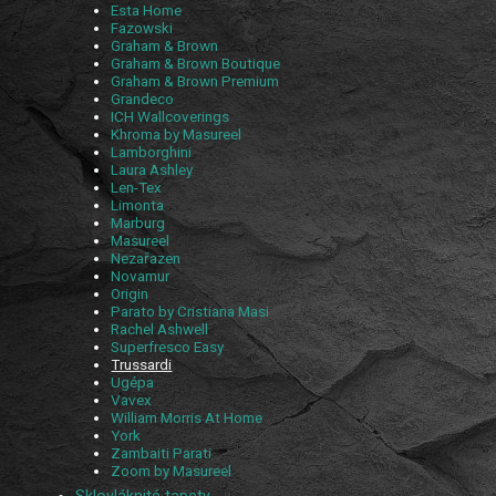
Esta Home
Fazowski
Graham & Brown
Graham & Brown Boutique
Graham & Brown Premium
Grandeco
ICH Wallcoverings
Khroma by Masureel
Lamborghini
Laura Ashley
Len-Tex
Limonta
Marburg
Masureel
Nezařazen
Novamur
Origin
Parato by Cristiana Masi
Rachel Ashwell
Superfresco Easy
Trussardi
Ugépa
Vavex
William Morris At Home
York
Zambaiti Parati
Zoom by Masureel