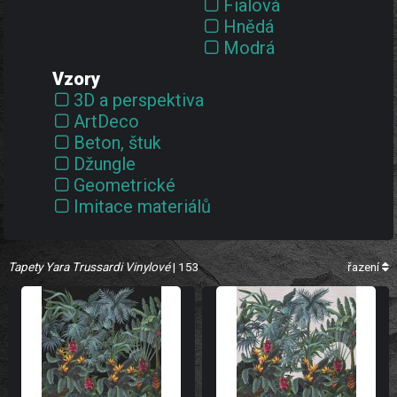
Fialová
Hnědá
Modrá
Oranžová
Vzory
Růžová
3D a perspektiva
Stříbrná
ArtDeco
Tyrkysová
Beton, štuk
Zelená
Džungle
Zlatá
Geometrické
Černá
Imitace materiálů
Červená
Kosočtverce
Šedá
Květiny
Žlutá
Tapety Yara Trussardi Vinylové
Kámen
| 153
řazení
Listy, stromy
Luxusní
Pruhy
Příroda
Textury, jednobarevné