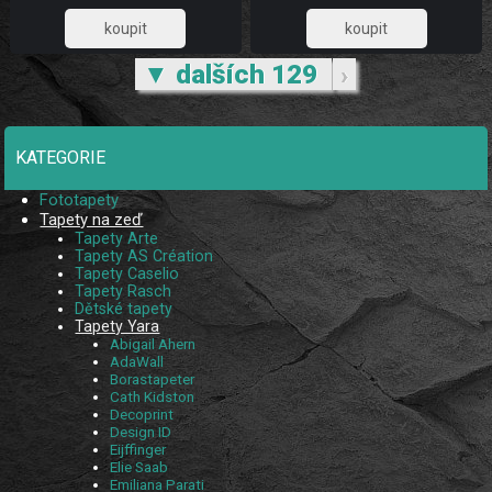
33 056,20
33 056,20
▼ dalších 129
›
KATEGORIE
Fototapety
Tapety na zeď
Tapety Arte
Tapety AS Création
Tapety Caselio
Tapety Rasch
Dětské tapety
Tapety Yara
Abigail Ahern
AdaWall
Borastapeter
Cath Kidston
Decoprint
Design ID
Eijffinger
Elie Saab
Emiliana Parati