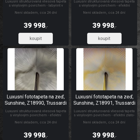
Luxusní strukturovaná vliesová tapeta
Luxusní strukturovaná vliesová tapeta
s vinylovým povrchem - labyrint v
s vinylovým povrchem - efektní
odstínech modré. Foto interiéru je
design v odstínech šedé a červené. 3
Není skladem, cca 24 dní
Není skladem, cca 24 dní
pouze ilustrační - odlišné barvy. 3 díly
díly 1x3m. Tapety Yara Trussardi
1x3m. Trussardi Vinylové
39 998
39 998
,-
,-
33 056,20
33 056,20
Luxusní fototapeta na zeď,
Luxusní fototapeta na zeď,
Sunshine, Z18990, Trussardi
Sunshine, Z18991, Trussardi
7, Zambaiti Parati
7, Zambaiti Parati
Luxusní strukturovaná vliesová tapeta
Luxusní strukturovaná vliesová tapeta
s vinylovým povrchem - efektní
s vinylovým povrchem - efektní zlato-
design v odstínech šedo-stříbrné.
žlutý design. Foto interiéru je pouze
Není skladem, cca 24 dní
Není skladem, cca 24 dní
Foto interiéru je pouze ilustrační -
ilustrační - odlišné barvy. 3 díly 1x3m.
odlišné barvy. 3 díly 1x3m. Trussardi
Tapety Yara Trussardi
Vinylové
39 998
39 998
,-
,-