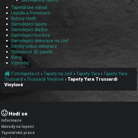
Sklovláknité tapety
Tapetářské nářadí
Lepidla a Penetrace
Bytový textil
Samolepící tapety
Samolepící dlažba
Samolepící bordury
Samolepící dekorace na zeď
Dětský pokoj dekorace
Obkladové 3D panely
Barvy
Výprodej
Fototapeta.cz
›
Tapety na zeď
›
Tapety Yara
›
Tapety Yara
Trussardi
›
Trussardi Vinylové
›
Tapety Yara Trussardi
Vinylové
Hodí se
Informace
Návody na lepení
Tapetářské práce