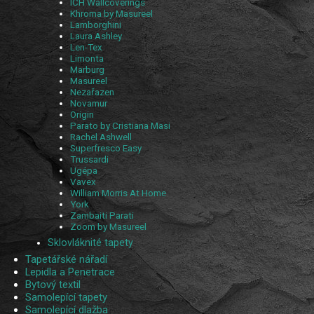
ICH Wallcoverings
Khroma by Masureel
Lamborghini
Laura Ashley
Len-Tex
Limonta
Marburg
Masureel
Nezařazen
Novamur
Origin
Parato by Cristiana Masi
Rachel Ashwell
Superfresco Easy
Trussardi
Ugépa
Vavex
William Morris At Home
York
Zambaiti Parati
Zoom by Masureel
Sklovláknité tapety
Tapetářské nářadí
Lepidla a Penetrace
Bytový textil
Samolepící tapety
Samolepící dlažba