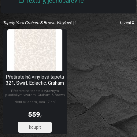
Textury, jednobarevné
Tapety Yara Graham & Brown Vinylové
| 1
řazení
Přetíratelná vinylová tapeta
321, Swirl, Eclectic, Graham
Brown
Přetiratelná tapeta s výrazným
plastickým vzorem. Graham & Brown
Vinylové
Není skladem, cca 17 dní
559
,-
461,98