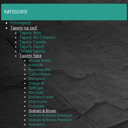
KATEGORIE
Fototapety
Tapety na zeď
Tapety Arte
Tapety AS Création
Tapety Caselio
Tapety Rasch
Dětské tapety
Tapety Yara
Abigail Ahern
AdaWall
Borastapeter
Cath Kidston
Decoprint
Design ID
Eijffinger
Elie Saab
Emiliana Parati
Esta Home
Fazowski
Graham & Brown
Graham & Brown Boutique
Graham & Brown Premium
Grandeco