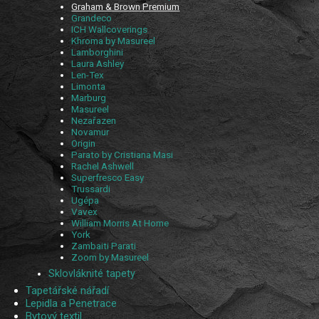
Graham & Brown Premium
Grandeco
ICH Wallcoverings
Khroma by Masureel
Lamborghini
Laura Ashley
Len-Tex
Limonta
Marburg
Masureel
Nezařazen
Novamur
Origin
Parato by Cristiana Masi
Rachel Ashwell
Superfresco Easy
Trussardi
Ugépa
Vavex
William Morris At Home
York
Zambaiti Parati
Zoom by Masureel
Sklovláknité tapety
Tapetářské nářadí
Lepidla a Penetrace
Bytový textil