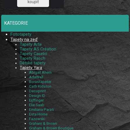
1 231,40
KATEGORIE
Fototapety
Tapety na zeď
Tapety Arte
Tapety AS Création
Tapety Caselio
Tapety Rasch
Dětské tapety
Tapety Yara
Abigail Ahern
AdaWall
Borastapeter
Cath Kidston
Decoprint
Design ID
Eijffinger
Elie Saab
Emiliana Parati
Esta Home
Fazowski
Graham & Brown
Graham & Brown Boutique