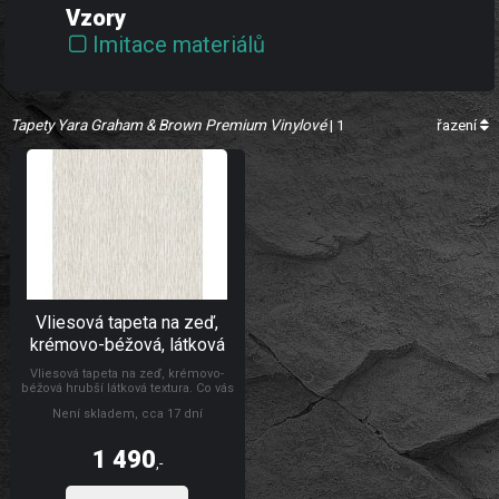
Vzory
Imitace materiálů
Tapety Yara Graham & Brown Premium Vinylové
| 1
řazení
Vliesová tapeta na zeď,
krémovo-béžová, látková
textura, 101448 Refine,
Vliesová tapeta na zeď, krémovo-
Boutique Graham Brown
béžová hrubší látková textura. Co vás
zaujme: kvalita zpracování, odolnost.
Není skladem, cca 17 dní
Design: nadčasový. Úroveň
tapetování: pro začátečníky. Země
původu: Velká Británie. Graham &
1 490
Brown Premium Vinylové
,-