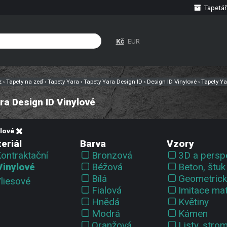
Tapetář
Kč
EUR
cz
›
Tapety na zeď
›
Tapety Yara
›
Tapety Yara Design ID
›
Design ID Vinylové
›
Tapety Ya
ra Design ID Vinylové
ylové
eriál
Barva
Vzory
ontraktační
Bronzová
3D a persp
Vinylové
Béžová
Beton, štuk
Bílá
Geometrick
liesové
Fialová
Imitace mat
Hnědá
Květiny
Modrá
Kámen
Oranžová
Listy, stro