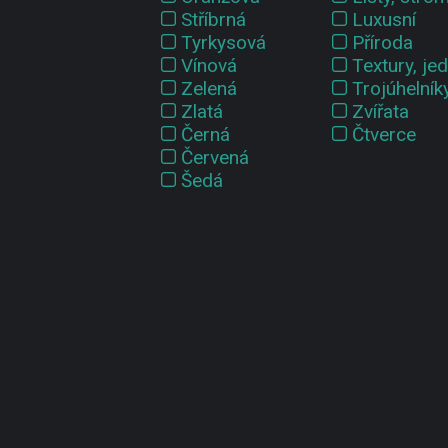
Stříbrná
Luxusní
Tyrkysová
Příroda
Vínová
Textury, je
Zelená
Trojúhelník
Zlatá
Zvířata
Černá
Čtverce
Červená
Šedá