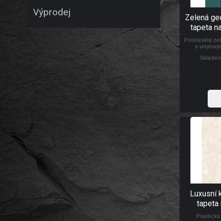
Výprodej
Zelená ge
tapeta n
Exclusive 
Pololesklá ze
s vinylov
geometrický 
Skladem
šňůrky, plas
Luxusní 
tapeta 
mramo
Plastick