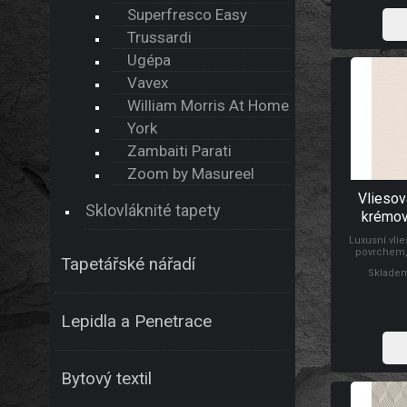
Superfresco Easy
Trussardi
Ugépa
Vavex
William Morris At Home
York
Zambaiti Parati
Zoom by Masureel
Vliesov
Sklovláknité tapety
krémová
WF121057,
Luxusní vlie
povrchem,
Tapetářské nářadí
krémové látky.
Skladem
zpracování. 
tapetování:
původu: Holan
Lepidla a Penetrace
Bytový textil