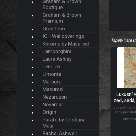
Graham & Brown
Boutique
Graham & Brown
Premium
Grandeco
ICH Wallcoverings
Tapety Yara D
Khroma by Masureel
Lamborghini
Laura Ashley
Len-Tex
Limonta
Marburg
Masureel
Luxusní v
Nezařazen
zeď, šedá, p
Novamur
DE12001
Vliesová tape
Origin
šedý podkla
metalické te
Parato by Cristiana
Skladem
oranžové a bé
mění podle do
Masi
Foto interié
odlišné barvy
Rachel Ashwell