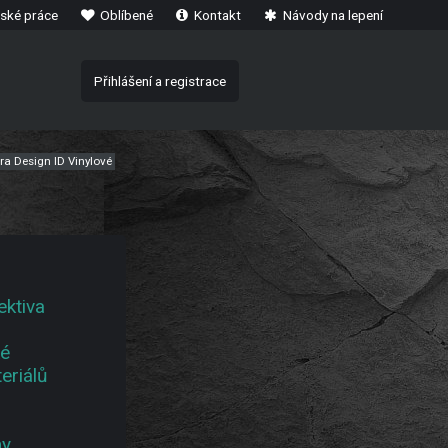
ské práce
Oblíbené
Kontakt
Návody na lepení
Přihlášení a registrace
ra Design ID Vinylové
ektiva
é
eriálů
my