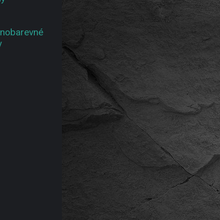
dnobarevné
y