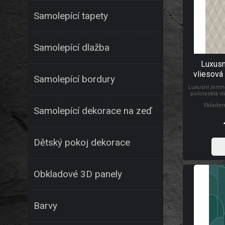
Samolepící tapety
Samolepící dlažba
Luxusn
vliesová
Samolepící bordury
GR322303,
Luxusní jemně
pololesklá vl
geometrický 
Skladem
ložnice, o
Samolepící dekorace na zeď
pracovny
Dětský pokoj dekorace
Obkladové 3D panely
Barvy