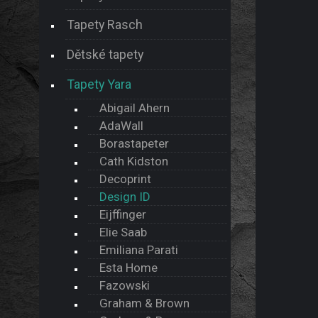
Tapety Rasch
Dětské tapety
Tapety Yara
Abigail Ahern
AdaWall
Borastapeter
Cath Kidston
Decoprint
Design ID
Eijffinger
Elie Saab
Emiliana Parati
Esta Home
Fazowski
Graham & Brown