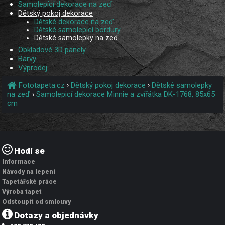
Samolepící dekorace na zeď
Dětský pokoj dekorace
Dětské dekorace na zeď
Dětské samolepicí bordury
Dětské samolepky na zeď
Obkladové 3D panely
Barvy
Výprodej
Fototapeta.cz
›
Dětský pokoj dekorace
›
Dětské samolepky
na zeď
›
Samolepicí dekorace Minnie a zvířátka DK-1768, 85x65
cm
Hodí se
Informace
Návody na lepení
Tapetářské práce
Výroba tapet
Odstoupit od smlouvy
Dotazy a objednávky