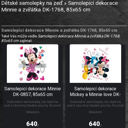
Dětské samolepky na zeď » Samolepicí dekorace
Minnie a zvířátka DK-1768, 85x65 cm
Samolepicí dekorace Minnie a zvířátka DK-1768, 85x65 cm
Také Vás může vedle
Samolepicí dekorace Minnie a zvířátka DK-1768,
85x65 cm
zajímat:
Samolepicí dekorace Minnie
Samolepicí dekorace
DK-0857, 85x65 cm
Mickey a Minnie love DK-
882, 85x65 cm
Dekorační samolepky, lze lepit na
Dekorační samolepky, lze lepit na
zeď a všechny hladké plochy. Rozměr
zeď a všechny hladké plochy. Rozměr
archu 85 x 65 cm. Pokud je pevná
archu 85 x 65 cm. Pokud je pevná
Skladem
Skladem
zeď, tak lze lepit i opakovaně. nálepky
zeď, tak lze lepit i opakovaně. nálepky
se aplikují jednotlivě. Záleží jen na
se aplikují jednotlivě. Záleží jen na
Vás, jak pokojíček vydekorujete.
Vás, jak pokojíček vydekorujete.
640
640
Materiál bez ftalátů. Vyrobeno v ČR.
Materiál bez ftalátů. Vyrobeno v ČR.
,-
,-