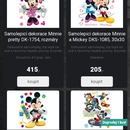
Samolepicí dekorace Minnie
Samolepicí dekorace Minnie
pretty DK-1754, rozměry
a Mickey DKS-1085, 30x30
42,5 x 65 cm
cm
Dekorační samolepky, lze lepit na
Dekorační samolepky, lze lepit na
zeď a všechny hladké plochy. Rozměr
zeď a všechny hladké plochy. Rozměr
archu 42,5 x 65 cm. Pokud je pevná
archu 30 x 30 cm. Pokud je pevná
Doručení 4-7 prac. dní
Skladem
zeď, tak lze lepit i opakovaně. nálepky
zeď, tak lze lepit i opakovaně. nálepky
se aplikují jednotlivě. Záleží jen na
se aplikují jednotlivě. Záleží jen na
Vás, jak pokojíček vydekorujete.
Vás, jak pokojíček vydekorujete.
415
205
Materiál bez ftalátů. Vyrobeno v ČR.
Materiál bez ftalátů. Vyrobeno v ČR.
,-
,-
342,98
169,42
Doprodej 1 kus!