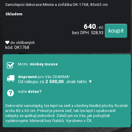
Samolepicí dekorace Minnie a zvířátka DK-1768, 85x65 cm
Skladem
640
,- Kč
bez DPH: 528,93
do oblíbených
kód: DK1768
Motiv:
mickey mouse
dopravné
pro Vás ZDARMA!
Od nákupu za
2 500,00
. Jinak takto ▼
máte
dotaz?
Dekorační samolepky, lze lepit na zeď a všechny hladké plochy. Rozměr
archu 85 x 65 cm. Pokud je pevná zeď, tak lze lepit i opakovaně.
nálepky se aplikují jednotlivě. Záleží jen na Vás, jak pokojíček
vydekorujete. Materiál bez ftalátů. Vyrobeno v ČR.