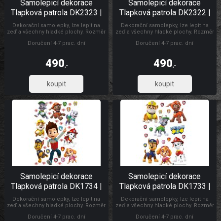
Samolepicí dekorace
Samolepicí dekorace
Tlapková patrola DK2323 |
Tlapková patrola DK2322 |
65 x 85 cm
65 x 85 cm
Dekorační samolepky, lze lepit na
Dekorační samolepky, lze lepit na
zeď a všechny hladké plochy. Rozměr
zeď a všechny hladké plochy. Rozměr
archu 85 x 65 cm. Pokud je pevná
archu 85 x 65 cm. Pokud je pevná
Doručení 4-7 prac. dní
Doručení 4-7 prac. dní
zeď, tak lze lepit i opakovaně. nálepky
zeď, tak lze lepit i opakovaně. nálepky
se aplikují jednotlivě. Záleží jen na
se aplikují jednotlivě. Záleží jen na
Vás, jak pokojíček vydekorujete.
Vás, jak pokojíček vydekorujete.
490
490
Materiál bez ftalátů. Dětské
Materiál bez ftalátů. Dětské
,-
,-
samolepky na zeď
samolepky na zeď
404,96
404,96
Samolepicí dekorace
Samolepicí dekorace
Tlapková patrola DK1734 |
Tlapková patrola DK1733 |
42,5 x 65 cm
42,5 x 65 cm
Dekorační samolepky, lze lepit na
Dekorační samolepky, lze lepit na
zeď a všechny hladké plochy. Rozměr
zeď a všechny hladké plochy. Rozměr
archu 42,5 x 65 cm. Pokud je pevná
archu 42,5 x 65 cm. Pokud je pevná
Doručení 4-7 prac. dní
Doručení 4-7 prac. dní
zeď, tak lze lepit i opakovaně. nálepky
zeď, tak lze lepit i opakovaně. nálepky