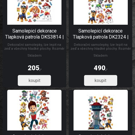
Samolepicí dekorace
Samolepicí dekorace
Tlapková patrola DKS3814 |
Tlapková patrola DK2324 |
30 x 30 cm
65 x 85 cm
Dekorační samolepky, lze lepit na
Dekorační samolepky, lze lepit na
zeď a všechny hladké plochy. Rozměr
zeď a všechny hladké plochy. Rozměr
archu 30 x 30 cm. Pokud je pevná
archu 85 x 65 cm. Pokud je pevná
Skladem
Skladem
zeď, tak lze lepit i opakovaně. nálepky
zeď, tak lze lepit i opakovaně. nálepky
se aplikují jednotlivě. Záleží jen na
se aplikují jednotlivě. Záleží jen na
Vás, jak pokojíček vydekorujete.
Vás, jak pokojíček vydekorujete.
205
490
Materiál bez ftalátů. Vyrobeno v Č
Materiál bez ftalátů. Dětské
,-
,-
Dětské samolepky na zeď
samolepky na zeď
169,42
404,96