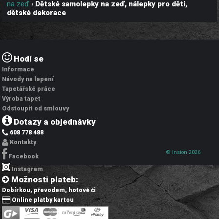
na zeď
›
Dětské samolepky na zeď, nálepky pro děti,
dětské dekorace
Hodí se
Informace
Návody na lepení
Tapetářské práce
Výroba tapet
Odstoupit od smlouvy
Dotazy a objednávky
608 778 488
Kontakty
© Insion 2026
Facebook
Instagram
Možnosti plateb:
Dobírkou, převodem, hotově či
Online platby kartou