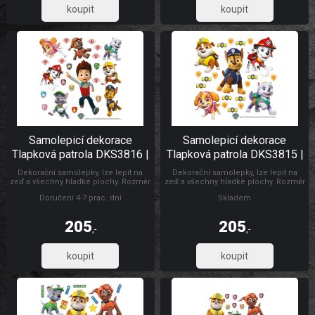
445,45
169,42
Samolepicí dekorace
Samolepicí dekorace
Tlapková patrola DKS3816 |
Tlapková patrola DKS3815 |
30 x 30 cm
30 x 30 cm
Dekorační samolepky, lze lepit na
Dekorační samolepky, lze lepit na
zeď a všechny hladké plochy. Rozměr
zeď a všechny hladké plochy. Rozměr
archu 30 x 30 cm. Pokud je pevná
archu 30 x 30 cm. Pokud je pevná
Doručení 4-7 prac. dní
Skladem
zeď, tak lze lepit i opakovaně. nálepky
zeď, tak lze lepit i opakovaně. nálepky
se aplikují jednotlivě. Záleží jen na
se aplikují jednotlivě. Záleží jen na
Vás, jak pokojíček vydekorujete.
Vás, jak pokojíček vydekorujete.
205
205
Materiál bez ftalátů. Vyrobeno v Č
Materiál bez ftalátů. Vyrobeno v Č
,-
,-
Dětské samolepky na zeď
Dětské samolepky na zeď
169,42
169,42