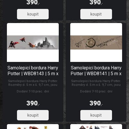
390
390
,-
,-
322,31
322,31
Samolepicí bordura Harry
Samolepicí bordura Harry
Potter | WBD8143 | 5 m x
Potter | WBD8141 | 5 m x
9,7 cm
9,7 cm
Samolepicí bordura Harry Potter.
Samolepicí bordura Harry Potter.
Rozměry d. 5 m x š. 9,7 cm, jsou
Rozměry d. 5 m x š. 9,7 cm, jsou
určené k dekoraci zdí a jiných
určené k dekoraci zdí a jiných
Dodání 7-10 prac. dní
Dodání 7-10 prac. dní
hladkých ploch. Po odstranění
hladkých ploch. Po odstranění
nezanechávají stopy. Český výrobek.
nezanechávají stopy. Český výrobek.
Dětské samolepky na zeď
Dětské samolepky na zeď
390
390
,-
,-
322,31
322,31