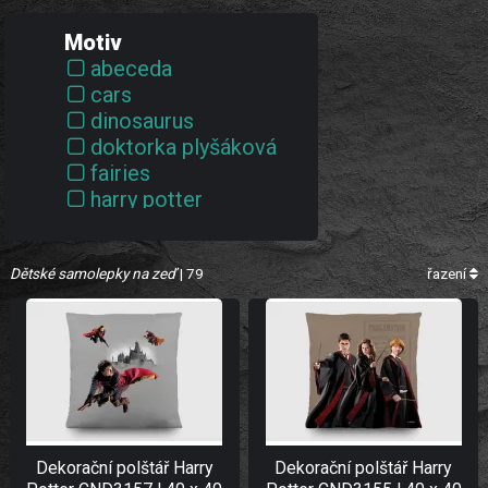
Motiv
abeceda
cars
dinosaurus
doktorka plyšáková
fairies
harry potter
kočička marie
krtek
Dětské samolepky na zeď
ledové království
| 79
řazení
lví král
medvídek pú
mickey mouse
minnie
nemo
ostatní
požárník sam
Dekorační polštář Harry
Dekorační polštář Harry
princezny