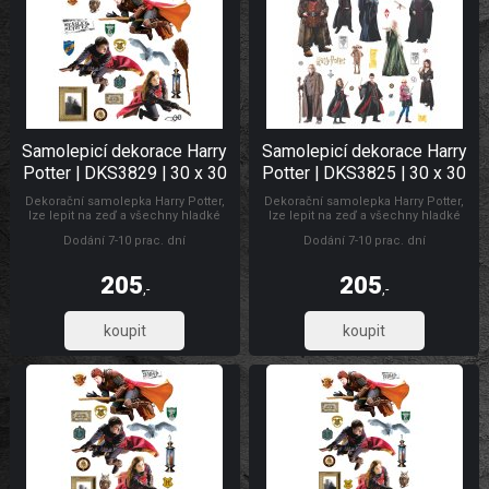
Samolepicí dekorace Harry
Samolepicí dekorace Harry
Potter | DKS3829 | 30 x 30
Potter | DKS3825 | 30 x 30
cm
cm
Dekorační samolepka Harry Potter,
Dekorační samolepka Harry Potter,
lze lepit na zeď a všechny hladké
lze lepit na zeď a všechny hladké
plochy. Rozměr archu 30 x 30 cm.
plochy. Rozměr archu 30 x 30 cm.
Dodání 7-10 prac. dní
Dodání 7-10 prac. dní
Materiál bez ftalátů. Vyrobeno v ČR.
Materiál bez ftalátů. Vyrobeno v ČR.
Dětské samolepky na zeď
Dětské samolepky na zeď
205
205
,-
,-
169,42
169,42