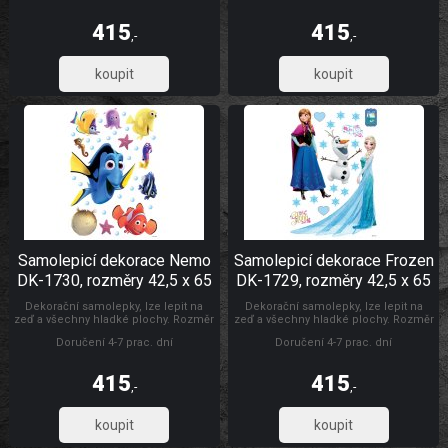
se aplikují jednotlivě. Záleží jen na
se aplikují jednotlivě. Záleží jen na
Vás, jak pokojíček vydekorujete.
Vás, jak pokojíček vydekorujete.
415
415
Materiál bez ftalátů. Vyrobeno v ČR.
Materiál bez ftalátů. Vyrobeno v ČR.
,-
,-
Dětské samolepky na zeď
Dětské samolepky na zeď
342,98
342,98
Samolepicí dekorace Nemo
Samolepicí dekorace Frozen
DK-1730, rozměry 42,5 x 65
DK-1729, rozměry 42,5 x 65
cm
cm
Dekorační samolepky, lze lepit na
Dekorační samolepky, lze lepit na
zeď a všechny hladké plochy. Rozměr
zeď a všechny hladké plochy. Rozměr
archu 42,5 x 65 cm. Pokud je pevná
archu 42,5 x 65 cm. Pokud je pevná
Doručení 4-7 prac. dní
Doručení 4-7 prac. dní
zeď, tak lze lepit i opakovaně. nálepky
zeď, tak lze lepit i opakovaně. nálepky
se aplikují jednotlivě. Záleží jen na
se aplikují jednotlivě. Záleží jen na
Vás, jak pokojíček vydekorujete.
Vás, jak pokojíček vydekorujete.
415
415
Materiál bez ftalátů. Vyrobeno v ČR.
Materiál bez ftalátů. Vyrobeno v ČR.
,-
,-
Dětské samolepky na zeď
Dětské samolepky na zeď
342,98
342,98