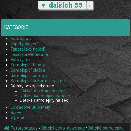
▼ dalších 55
›
KATEGORIE
Fototapety
Tapety na zeď
Tapetářské nářadí
Lepidla a Penetrace
Bytový textil
Samolepící tapety
Samolepící dlažba
Samolepící bordury
Samolepící dekorace na zeď
Dětský pokoj dekorace
Dětské dekorace na zeď
Dětské samolepicí bordury
Dětské samolepky na zeď
Obkladové 3D panely
Barvy
Výprodej
Fototapeta.cz
›
Dětský pokoj dekorace
›
Dětské samolepky