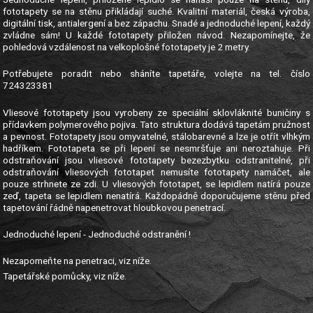
fototapety se na stěnu přikládají suché. Kvalitní materiál, česká výroba,
digitální tisk, antialergení a bez zápachu. Snadé a jednoduché lepení, každý
zvládne sám! U každé fototapety přiložen návod. Nezapomínejte, že
pohledová vzdálenost na velkoplošné fototapety je 2 metry.
Potřebujete poradit nebo sháníte tapetáře, volejte na tel. číslo
724323381
Vliesové fototapety jsou vyrobeny ze speciální sklovláknité buničiny s
přídavkem polymerového pojiva. Tato struktura dodává tapetám pružnost
a pevnost. Fototapety jsou omyvatelné, stálobarevné a lze je otřít vlhkým
hadříkem. Fototapeta se při lepení se nesmršťuje ani neroztahuje. Při
odstraňování jsou vliesové fototapety bezezbytku odstranitelné, při
odstraňování vliesových fototapet nemusíte fototapety namáčet, ale
pouze strhnete ze zdi. U vliesových fototapet, se lepidlem natírá pouze
zeď, tapeta se lepidlem nenatírá. Každopádně doporučujeme stěnu před
tapetování řádně napenetrovat hloubkovou penetrací.
Jednoduché lepení - Jednoduché odstranění !
Nezapomeňte na penetraci, viz níže.
Tapetářské pomůcky, viz níže.