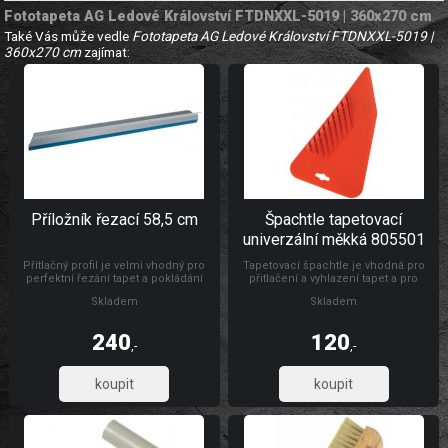
Fototapeta AG Ledové Království FTDNXXL-5019 | 360x270 cm
Také Vás může vedle
Fototapeta AG Ledové Království FTDNXXL-5019 |
360x270 cm
zajímat:
Příložník řezací 58,5 cm
Špachtle tapetovací
univerzální měkká 805501
Přítlačný profil je velmi vhodný pro
Tapetovací špachtle je vhodná pro
perfektní řezání tapet a pokládání
přitlačení a vyhlazení tapet a pro
koberců. Délka 58,5 cm, materiál
natahování a vyhlazování
Skladem
Skladem
hliník
samolepicích folií, s drážkou pro
odříznutí tapet ve výšce soklu.
Rozměr: 24 x 12 cm. Materiál: vysoce
240
120
odolná umělá hmota.
,-
,-
198,35
99,17