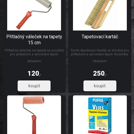
Přítlačný váleček na tapety
Tapetovací kartáč
15 cm
Přítlačný váleček na tapety se používá
Tento tapetovací kartáč je vhodný pro
pro přitlačení a vyrovnání tapet.
přitlačení a vyrovnání tapet. Rozměry:
Rozměry: Ø 4,5 x 15 cm Materiál:
300 x 26 mm Materiál: dřevo, štětiny
Skladem
Skladem
váleček je vyroben z PUR pěny,
umělohmotný držák + pozinkovaný
drát 6/8 mm
120
250
,-
,-
99,17
206,61