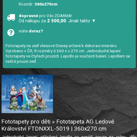
Rozměr:
360x270cm
dopravné
pro Vás ZDARMA!
Od nákupu za
2 500,00
. Jinak takto ▼
máte
dotaz?
Fototapety na zeď vliesové Disney určené k dekoraci interiéru.
Vyrobeno v ČR, R rozměry š.360 x v.270 cm. Jednoduché lepení
fototapety ve čtyřech pruzích. Lepidlo je součástí balení. Lepidlem se
natírá pouze zeď.
Fototapety pro děti » Fototapeta AG Ledové
Království FTDNXXL-5019 | 360x270 cm
Jednoduché lepení, přiložené lepidlo se nanáší pouze na stěnu, díly