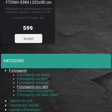
FTDNH-5384 | 202x90 cm
Fototapety na zeď vliesové určené k
dekoraci interiéru. Vyrobeno v ČR,
rozměry š.202 x v.90cm. Jednoduché
Doručení 7-10 prac. dní
lepení fototapety jednoho dílu.
Lepidlo je součástí balení. Lepidlem
se natírá pouze zeď.
599
,-
495,04
KATEGORIE
Fototapety
Fototapety na dveře
Fototapety na zeď
Fototapety vliesové
Fototapety pro děti
Samolepící fototapety
Fototapety na Vaše přání
Tapety na zeď
Tapetářské nářadí
Lepidla a Penetrace