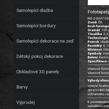
Samolepící dlažba
Fototapety
MS-2-0347 Děts
Země
: ČR
Samolepící bordury
Druh fototap
Gramáž
: 150
Tloušťka
: 0,
Technologie
Samolepící dekorace na zeď
Povrch
: Hladk
Rozměry
: š. 
Místnost
: Dě
Symboly
: Vol
Dětský pokoj dekorace
Balení
: Karton
Specifikace
:
Vliesové fotot
Obkladové 3D panely
Vliesové fotot
Výhody vlies
vysoce kvalitn
Barvy
zpracování i l
ochranného nát
K povedenému 
Výprodej
neředěnou pene