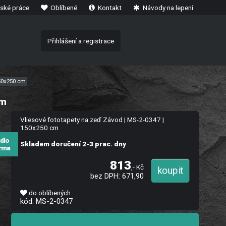
ské práce
Oblíbené
Kontakt
Návody na lepení
Přihlášení a registrace
150x250 cm
cm
Vliesové fototapety na zeď Závod | MS-2-0347 |
150x250 cm
idlo
Skladem doručení 2-3 prac. dny
rma
813
,- Kč
bez DPH: 671,90
do oblíbených
kód: MS-2-0347