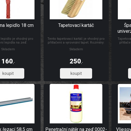
na lepidlo 18 cm
Tapetovací kartáč
Špa
univer
 lepidlo je vhodný pro
Tento tapetovací kartáč je vhodný pro
Tapetova
ní lepidla na zeď.
přitlačení a vyrovnání tapet. Rozměry:
přitlače
300 x 26 mm Materiál: dřevo, štětiny
natahování
Skladem
Skladem
folií, s d
výšce s
Materiál:
160
250
,-
,-
132,23
206,61
k řezací 58,5 cm
Penetrační nátěr na zeď 0002-
Vlieso