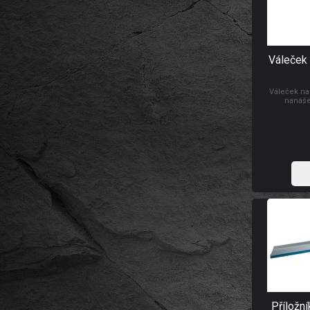
Váleček 
Váleček na
nanáše
Příložní