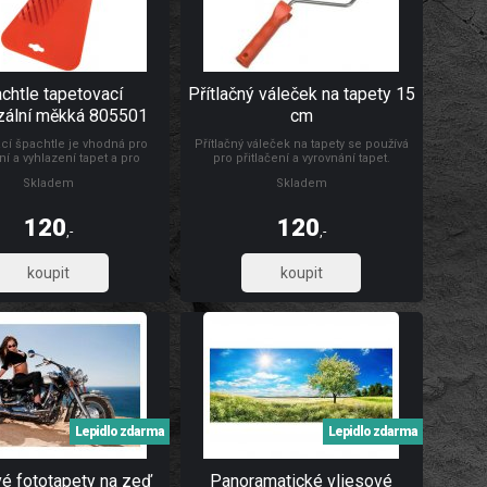
chtle tapetovací
Přítlačný váleček na tapety 15
zální měkká 805501
cm
cí špachtle je vhodná pro
Přítlačný váleček na tapety se používá
ní a vyhlazení tapet a pro
pro přitlačení a vyrovnání tapet.
 a vyhlazování samolepicích
Rozměry: Ø 4,5 x 15 cm Materiál: váleček
Skladem
Skladem
rážkou pro odříznutí tapet ve
je vyroben z PUR pěny, umělohmotný
oklu. Rozměr: 24 x 12 cm.
držák + pozinkovaný drát 6/8 mm
 vysoce odolná umělá hmota.
120
120
,-
,-
99,17
99,17
Lepidlo zdarma
Lepidlo zdarma
vé fototapety na zeď
Panoramatické vliesové