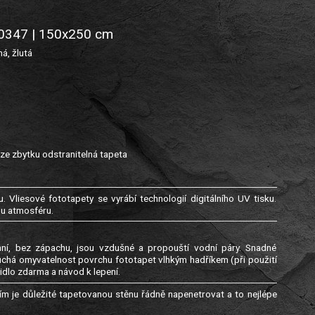
2-0347 | 150x250 cm
á, žlutá
ze zbytku odstranitelná tapeta
. Vliesové fototapety se vyrábí technologií digitálního UV tisku.
ou atmosféru.
genní, bez zápachu, jsou vzdušné a propouští vodní páry. Snadné
uchá omyvatelnost povrchu fototapet vlhkým hadříkem (při použití
idlo zdarma a návod k lepení.
m je důležité tapetovanou stěnu řádně napenetrovat a to nejlépe