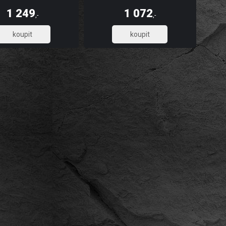
, omyvatelnost, dlouhou
pevnost, omyvatelnost, dlouhou
t a stálobarevnost, díky UV
životnost a stálobarevnost, díky UV
1 249
1 072
u tisku. Skládá se z 5 pruhů.
digitálnímu tisku. Skládá se ze 3 pruhů.
,-
,-
1 032,23
885,95