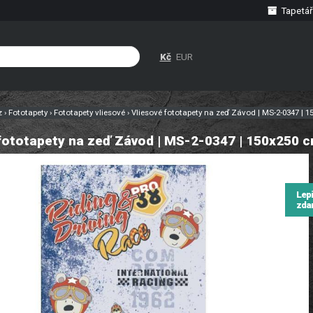
Tapetář
Kč
EUR
cz
›
Fototapety
›
Fototapety vliesové
›
Vliesové fototapety na zeď Závod | MS-2-0347 | 
fototapety na zeď Závod | MS-2-0347 | 150x250 
Lep
zda