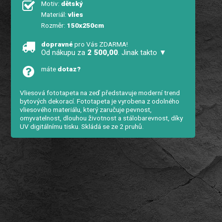
Motiv:
dětský
Materiál:
vlies
Rozměr:
150x250cm
dopravné
pro Vás ZDARMA!
Od nákupu za
2 500,00
. Jinak takto ▼
máte
dotaz?
Vliesová fototapeta na zeď představuje moderní trend
bytových dekorací. Fototapeta je vyrobena z odolného
vliesového materiálu, který zaručuje pevnost,
omyvatelnost, dlouhou životnost a stálobarevnost, díky
UV digitálnímu tisku. Skládá se ze 2 pruhů.