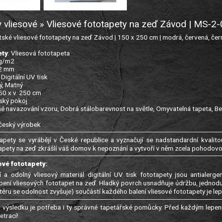
 vliesové » Vliesové fototapety na zeď Závod | MS-
ké vliesové fototapety na zeď Závod | 150 x 250 cm | modrá, červená, čern
ety
: Vliesová fototapeta
 g/m2
22 mm
: Digitální UV tisk
ý, Matný
150 x v. 250 cm
tský pokoj
né navazování vzoru, Dobrá stálobarevnost na světle, Omyvatelná tapeta, Be
 český výrobek
apety se vyrábějí v České republice a vyznačují se nadstandardní kvalitou
apety na zeď zkrášlí váš domov k nepoznání a vytvoří v něm zcela pohodov
ové fototapety:
í a odolný vliesový materiál digitální UV tisk fototapety jsou antialer
epení vliesových fototapet na zeď. Hladký povrch usnadňuje údržbu, jednod
ěru se odolnost zvyšuje) součástí každého balení vliesové fototapety je lep
výsledku je potřeba i ty správné tapetářské pomůcky. Před každým lepení
trací!