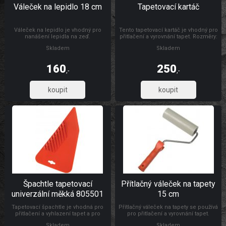
Váleček na lepidlo 18 cm
Tapetovací kartáč
Váleček na lepidlo je vhodný pro
Tento tapetovací kartáč je vhodný pro
nanášení lepidla na zeď.
přitlačení a vyrovnání tapet. Rozměry:
300 x 26 mm Materiál: dřevo, štětiny
Skladem
Skladem
160
250
,-
,-
132,23
206,61
Špachtle tapetovací
Přítlačný váleček na tapety
univerzální měkká 805501
15 cm
Tapetovací špachtle je vhodná pro
Přítlačný váleček na tapety se používá
přitlačení a vyhlazení tapet a pro
pro přitlačení a vyrovnání tapet.
natahování a vyhlazování
Rozměry: Ø 4,5 x 15 cm Materiál:
Skladem
Skladem