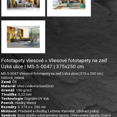
Fototapety vliesové » Vliesové fototapety na zeď
Úzká ulice | MS-5-0047 | 375x250 cm
MS-5-0047 Vliesové fototapety na zeď Úzká ulice | 375 x 250 cm |
béžová, zelená
Země
: ČR
Materiál
: Vlies (vláknitá buničina)
Gramáž
: 150 g/m2
Tloušťka
: 0,22 mm
Technologie
: Digitální UV tisk
Povrch
: Hladký, Matný
Rozměry
: š. 375 x v. 250 cm
Místnost
: Předsíně a chodby, Ložnice, Kancelář, Obývací pokoj
Symboly
: Beze zbytku odstranitelná tapeta, Omyvatelná tapeta, Dobrá