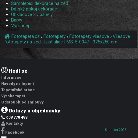
Samolepící dekorace na zeď
Dětský pokoj dekorace
Obkladové 3D panely
Barvy
Výprodej
Fototapeta.cz
›
Fototapety
›
Fototapety vliesové
›
Vliesové
fototapety na zeď Úzká ulice | MS-5-0047 | 375x250 cm
Hodí se
Informace
Návody na lepení
Tapetářské práce
Výroba tapet
Odstoupit od smlouvy
Dotazy a objednávky
608 778 488
Kontakty
© Insion 2026
Facebook