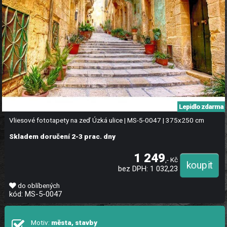
Lepidlo zdarma
Vliesové fototapety na zeď Úzká ulice | MS-5-0047 | 375x250 cm
Skladem doručení 2-3 prac. dny
1 249
,- Kč
bez DPH: 1 032,23
do oblíbených
kód: MS-5-0047
Motiv:
města, stavby