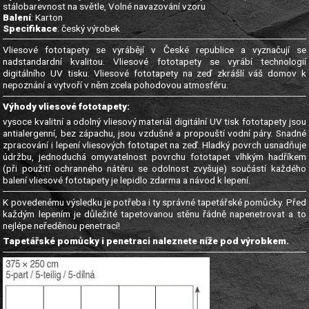
stálobarevnost na světle, Volné navazování vzoru
Balení
: Karton
Specifikace
: český výrobek
Vliesové fototapety se vyrábějí v České republice a vyznačují se
nadstandardní kvalitou. Vliesové fototapety se vyrábí technologií
digitálního UV tisku. Vliesové fototapety na zeď zkrášlí váš domov k
nepoznání a vytvoří v něm zcela pohodovou atmosféru.
Výhody vliesové fototapety:
vysoce kvalitní a odolný vliesový materiál digitální UV tisk fototapety jsou
antialergenní, bez zápachu, jsou vzdušné a propouští vodní páry. Snadné
zpracování i lepení vliesových fototapet na zeď. Hladký povrch usnadňuje
údržbu, jednoduchá omyvatelnost povrchu fototapet vlhkým hadříkem
(při použití ochranného nátěru se odolnost zvyšuje) součástí každého
balení vliesové fototapety je lepidlo zdarma a návod k lepení.
K povedenému výsledku je potřeba i ty správné tapetářské pomůcky. Před
každým lepením je důležité tapetovanou stěnu řádně napenetrovat a to
nejlépe neředěnou penetrací!
Tapetářské pomůcky i penetraci naleznete níže pod výrobkem.