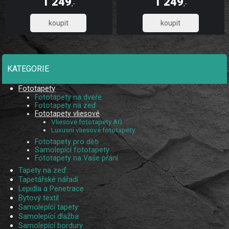
1 249
1 249
díky UV digitálnímu tisku. Skládá se z
díky UV digitálnímu tisku. Skládá se z
,-
,-
5 pruhů.
5 pruhů.
1 032,23
1 032,23
KATEGORIE
Fototapety
Fototapety na dveře
Fototapety na zeď
Fototapety vliesové
Vliesové fototapety AG
Luxusní vliesové fototapety
Fototapety pro děti
Samolepící fototapety
Fototapety na Vaše přání
Tapety na zeď
Tapetářské nářadí
Lepidla a Penetrace
Bytový textil
Samolepící tapety
Samolepící dlažba
Samolepící bordury