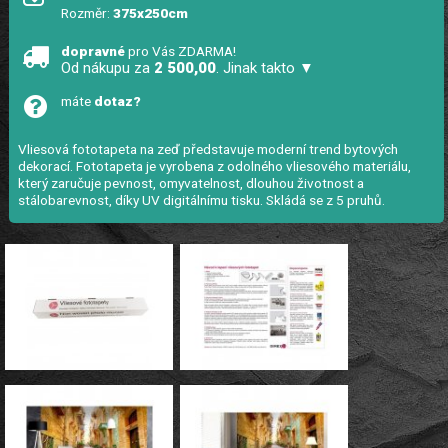
Rozměr:
375x250cm
dopravné
pro Vás ZDARMA!
Od nákupu za
2 500,00
. Jinak takto ▼
máte
dotaz?
Vliesová fototapeta na zeď představuje moderní trend bytových
dekorací. Fototapeta je vyrobena z odolného vliesového materiálu,
který zaručuje pevnost, omyvatelnost, dlouhou životnost a
stálobarevnost, díky UV digitálnímu tisku. Skládá se z 5 pruhů.