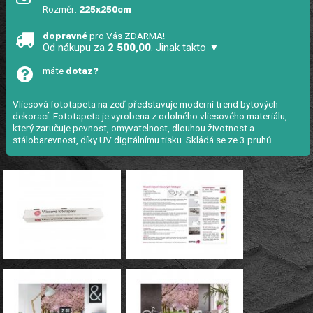
Rozměr:
225x250cm
dopravné
pro Vás ZDARMA!
Od nákupu za
2 500,00
. Jinak takto ▼
máte
dotaz?
Vliesová fototapeta na zeď představuje moderní trend bytových
dekorací. Fototapeta je vyrobena z odolného vliesového materiálu,
který zaručuje pevnost, omyvatelnost, dlouhou životnost a
stálobarevnost, díky UV digitálnímu tisku. Skládá se ze 3 pruhů.