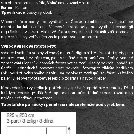
stálobarevnost na světle, Volné navazování vzoru
Balení
: Karton
Specifikace
: český výrobek
Vliesové fototapety se vyrábějí v České republice a vyznačují se
nadstandardní kvalitou. Vliesové fototapety se vyrábí technologií
digitálního UV tisku. Vliesové fototapety na zeď zkrášlí váš domov k
nepoznání a vytvoří v něm zcela pohodovou atmosféru.
Výhody vliesové fototapety:
vysoce kvalitní a odolný vliesový materiál digitální UV tisk fototapety jsou
antialergenní, bez zápachu, jsou vzdušné a propouští vodní páry. Snadné
zpracování i lepení vliesových fototapet na zeď. Hladký povrch usnadňuje
údržbu, jednoduchá omyvatelnost povrchu fototapet vlhkým hadříkem
(při použití ochranného nátěru se odolnost zvyšuje) součástí každého
balení vliesové fototapety je lepidlo zdarma a návod k lepení.
K povedenému výsledku je potřeba i ty správné tapetářské pomůcky. Před
každým lepením je důležité tapetovanou stěnu řádně napenetrovat a to
nejlépe neředěnou penetrací!
Tapetářské pomůcky i penetraci naleznete níže pod výrobkem.