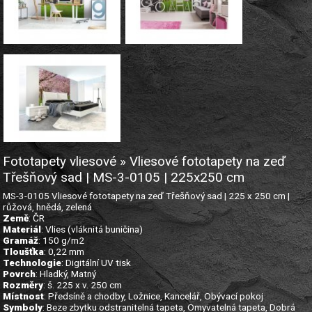
Fototapety vliesové » Vliesové fototapety na zeď
Třešňový sad | MS-3-0105 | 225x250 cm
MS-3-0105 Vliesové fototapety na zeď Třešňový sad | 225 x 250 cm |
růžová, hnědá, zelená
Země
: ČR
Materiál
: Vlies (vláknitá buničina)
Gramáž
: 150 g/m2
Tloušťka
: 0,22 mm
Technologie
: Digitální UV tisk
Povrch
: Hladký, Matný
Rozměry
: š. 225 x v. 250 cm
Místnost
: Předsíně a chodby, Ložnice, Kancelář, Obývací pokoj
Symboly
: Beze zbytku odstranitelná tapeta, Omyvatelná tapeta, Dobrá