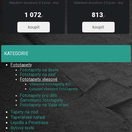
Skladem doručení 2-3 prac. dny
Skladem doručení 2-3 prac. dny
odolného vliesového materiálu, který
odolného vliesového materiálu, který
zaručuje pevnost, omyvatelnost,
zaručuje pevnost, omyvatelnost,
dlouhou životnost a stálobarevnost,
dlouhou životnost a stálobarevnost,
1 072
813
díky UV digitálnímu tisku. Skládá se
díky UV digitálnímu tisku. Skládá se
,-
,-
ze 3 pruhů.
ze 2 pruhů.
885,95
671,90
KATEGORIE
Fototapety
Fototapety na dveře
Fototapety na zeď
Fototapety vliesové
Vliesové fototapety AG
Luxusní vliesové fototapety
Fototapety pro děti
Samolepící fototapety
Fototapety na Vaše přání
Tapety na zeď
Tapetářské nářadí
Lepidla a Penetrace
Bytový textil