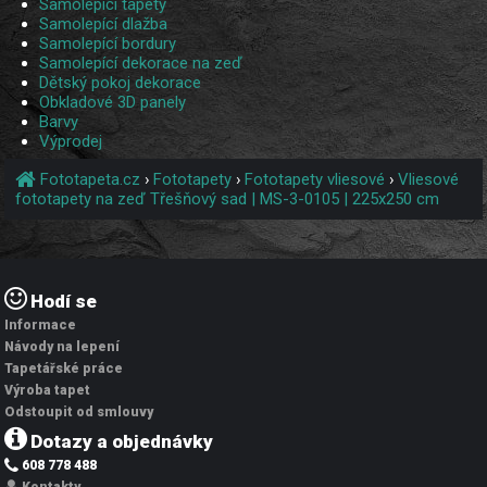
Samolepící tapety
Samolepící dlažba
Samolepící bordury
Samolepící dekorace na zeď
Dětský pokoj dekorace
Obkladové 3D panely
Barvy
Výprodej
Fototapeta.cz
›
Fototapety
›
Fototapety vliesové
›
Vliesové
fototapety na zeď Třešňový sad | MS-3-0105 | 225x250 cm
Hodí se
Informace
Návody na lepení
Tapetářské práce
Výroba tapet
Odstoupit od smlouvy
Dotazy a objednávky
608 778 488