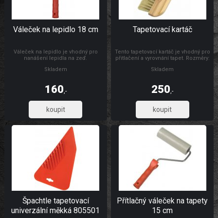
Váleček na lepidlo 18 cm
Tapetovací kartáč
Váleček na lepidlo je vhodný pro
Tento tapetovací kartáč je vhodný pro
nanášení lepidla na zeď.
přitlačení a vyrovnání tapet. Rozměry:
300 x 26 mm Materiál: dřevo, štětiny
Skladem
Skladem
160
250
,-
,-
132,23
206,61
Špachtle tapetovací
Přítlačný váleček na tapety
univerzální měkká 805501
15 cm