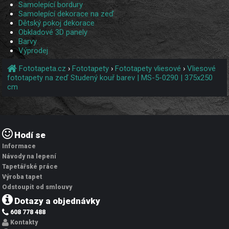
Samolepící bordury
Samolepící dekorace na zeď
Dětský pokoj dekorace
Obkladové 3D panely
Barvy
Výprodej
Fototapeta.cz
›
Fototapety
›
Fototapety vliesové
›
Vliesové
fototapety na zeď Studený kouř barev | MS-5-0290 | 375x250
cm
Hodí se
Informace
Návody na lepení
Tapetářské práce
Výroba tapet
Odstoupit od smlouvy
Dotazy a objednávky
608 778 488
Kontakty