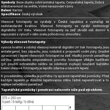
Symboly
: Beze zbytku odstranitelná tapeta, Omyvatelná tapeta, Dobrá
stálobarevnost na světle, Volné navazování vzoru
Balení
: Karton
Specifikace
: český výrobek
Vliesové fototapety se vyrábějí v České republice a vyznačují se
nadstandardní kvalitou. Vliesové fototapety se vyrábí technologií
digitálního UV tisku. Vliesové fototapety na zeď zkrášlí váš domov k
nepoznání a vytvoří v něm zcela pohodovou atmosféru.
Výhody vliesové fototapety:
vysoce kvalitní a odolný vliesový materiál digitální UV tisk fototapety jsou
antialergenní, bez zápachu, jsou vzdušné a propouští vodní páry. Snadné
zpracování i lepení vliesových fototapet na zeď. Hladký povrch usnadňuje
údržbu, jednoduchá omyvatelnost povrchu fototapet vlhkým hadříkem
(při použití ochranného nátěru se odolnost zvyšuje) součástí každého
balení vliesové fototapety je lepidlo zdarma a návod k lepení.
K povedenému výsledku je potřeba i ty správné tapetářské pomůcky. Před
každým lepením je důležité tapetovanou stěnu řádně napenetrovat a to
nejlépe neředěnou penetrací!
Tapetářské pomůcky i penetraci naleznete níže pod výrobkem.