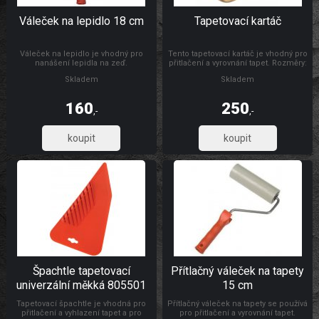
Váleček na lepidlo 18 cm
Tapetovací kartáč
Váleček na lepidlo je vhodný pro
Tento tapetovací kartáč je vhodný pro
nanášení lepidla na zeď.
přitlačení a vyrovnání tapet. Rozměry:
300 x 26 mm Materiál: dřevo, štětiny
Skladem
Skladem
160
250
,-
,-
132,23
206,61
Špachtle tapetovací
Přítlačný váleček na tapety
univerzální měkká 805501
15 cm
Tapetovací špachtle je vhodná pro
Přítlačný váleček na tapety se používá
přitlačení a vyhlazení tapet a pro
pro přitlačení a vyrovnání tapet.