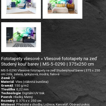
Fototapety vliesové » Vliesové fototapety na zeď
Studený kouř barev | MS-5-0290 | 375x250 cm
MS-5-0290 Vliesové fototapety na zeď Studený kouř barev | 375 x 250
cm | bílá, zelená, tyrkysová, modrá, fialová
Země
: ČR
Materiál
: Vlies (vláknitá buničina)
Gramáž
: 150 g/m2
Tloušťka
: 0,22 mm
Technologie
: Digitální UV tisk
Povrch
: Hladký, Matný
Rozměry
: š. 375 x v. 250 cm
Místnost
: Předsíně a chodby, Ložnice, Kancelář, Obývací pokoj