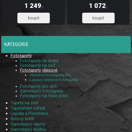
dlouhou životnost a stálobarevnost,
dlouhou životnost a stálobarevnost,
1 249
1 072
díky UV digitálnímu tisku. Skládá se z
díky UV digitálnímu tisku. Skládá se
,-
,-
5 pruhů.
ze 3 pruhů.
1 032,23
885,95
KATEGORIE
Fototapety
Fototapety na dveře
Fototapety na zeď
Fototapety vliesové
Vliesové fototapety AG
Luxusní vliesové fototapety
Fototapety pro děti
Samolepící fototapety
Fototapety na Vaše přání
Tapety na zeď
Tapetářské nářadí
Lepidla a Penetrace
Bytový textil
Samolepící tapety
Samolepící dlažba