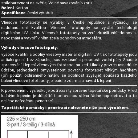
stálobarevnost na světle, Volné navazování vzoru
Balení
: Karton
Specifikace
: český výrobek
Vliesové fototapety se vyrábějí v České republice a vyznačují se
nadstandardní kvalitou. Vliesové fototapety se vyrábí technologií
digitálního UV tisku. Vliesové fototapety na zeď zkrášlí váš domov k
nepoznání a vytvoří v něm zcela pohodovou atmosféru.
Výhody vliesové fototapety:
vysoce kvalitní a odolný vliesový materiál digitální UV tisk fototapety jsou
antialergenní, bez zápachu, jsou vzdušné a propouští vodní páry. Snadné
zpracování i lepení vliesových fototapet na zeď. Hladký povrch usnadňuje
údržbu, jednoduchá omyvatelnost povrchu fototapet vlhkým hadříkem
(při použití ochranného nátěru se odolnost zvyšuje) součástí každého
balení vliesové fototapety je lepidlo zdarma a návod k lepení.
K povedenému výsledku je potřeba i ty správné tapetářské pomůcky. Před
každým lepením je důležité tapetovanou stěnu řádně napenetrovat a to
nejlépe neředěnou penetrací!
Tapetářské pomůcky i penetraci naleznete níže pod výrobkem.