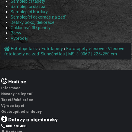
Samolepící tapety
Samolepící dlažba
Samolepící bordury
Samolepící dekorace na zeď
Dětský pokoj dekorace
Obkladové 3D panely
Barvy
Výprodej
Fototapeta.cz
›
Fototapety
›
Fototapety vliesové
›
Vliesové
fototapety na zeď Slunečný les | MS-3-0067 | 225x250 cm
Hodí se
Informace
Návody na lepení
Tapetářské práce
Výroba tapet
Odstoupit od smlouvy
Dotazy a objednávky
608 778 488