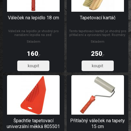
Váleček na lepidlo 18 cm
Tapetovací kartáč
Váleček na lepidlo je vhodný pro
Tento tapetovací kartáč je vhodný pro
nanášení lepidla na zeď.
přitlačení a vyrovnání tapet. Rozměry:
300 x 26 mm Materiál: dřevo, štětiny
Skladem
Skladem
160
250
,-
,-
132,23
206,61
Špachtle tapetovací
Přítlačný váleček na tapety
univerzální měkká 805501
15 cm