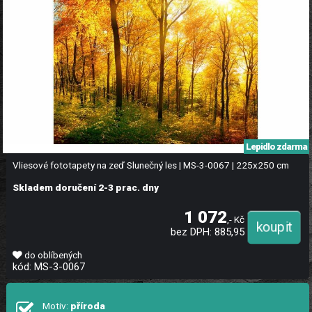
Lepidlo zdarma
Vliesové fototapety na zeď Slunečný les | MS-3-0067 | 225x250 cm
Skladem doručení 2-3 prac. dny
1 072
,- Kč
bez DPH: 885,95
do oblíbených
kód: MS-3-0067
Motiv:
příroda