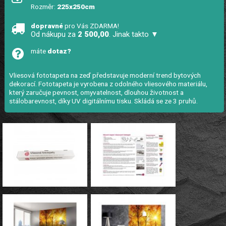
Rozměr:
225x250cm
dopravné
pro Vás ZDARMA!
Od nákupu za
2 500,00
. Jinak takto ▼
máte
dotaz?
Vliesová fototapeta na zeď představuje moderní trend bytových
dekorací. Fototapeta je vyrobena z odolného vliesového materiálu,
který zaručuje pevnost, omyvatelnost, dlouhou životnost a
stálobarevnost, díky UV digitálnímu tisku. Skládá se ze 3 pruhů.