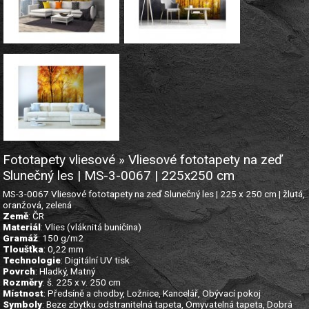
Fototapety vliesové » Vliesové fototapety na zeď
Slunečný les | MS-3-0067 | 225x250 cm
MS-3-0067 Vliesové fototapety na zeď Slunečný les | 225 x 250 cm | žlutá,
oranžová, zelená
Země
: ČR
Materiál
: Vlies (vláknitá buničina)
Gramáž
: 150 g/m2
Tloušťka
: 0,22 mm
Technologie
: Digitální UV tisk
Povrch
: Hladký, Matný
Rozměry
: š. 225 x v. 250 cm
Místnost
: Předsíně a chodby, Ložnice, Kancelář, Obývací pokoj
Symboly
: Beze zbytku odstranitelná tapeta, Omyvatelná tapeta, Dobrá