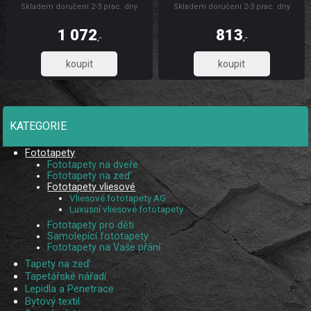
Skladem doručení 2-3 prac. dny
Skladem doručení 2-3 prac. dny
odolného vliesového materiálu, který
odolného vliesového materiálu, který
zaručuje pevnost, omyvatelnost,
zaručuje pevnost, omyvatelnost,
dlouhou životnost a stálobarevnost,
dlouhou životnost a stálobarevnost,
1 072
813
díky UV digitálnímu tisku. Skládá se
díky UV digitálnímu tisku. Skládá se
,-
,-
ze 3 pruhů.
ze 2 pruhů.
885,95
671,90
KATEGORIE
Fototapety
Fototapety na dveře
Fototapety na zeď
Fototapety vliesové
Vliesové fototapety AG
Luxusní vliesové fototapety
Fototapety pro děti
Samolepící fototapety
Fototapety na Vaše přání
Tapety na zeď
Tapetářské nářadí
Lepidla a Penetrace
Bytový textil