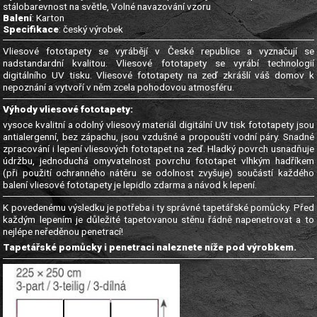
stálobarevnost na světle, Volné navazování vzoru
Balení
: Karton
Specifikace
: český výrobek
Vliesové fototapety se vyrábějí v České republice a vyznačují se
nadstandardní kvalitou. Vliesové fototapety se vyrábí technologií
digitálního UV tisku. Vliesové fototapety na zeď zkrášlí váš domov k
nepoznání a vytvoří v něm zcela pohodovou atmosféru.
Výhody vliesové fototapety:
vysoce kvalitní a odolný vliesový materiál digitální UV tisk fototapety jsou
antialergenní, bez zápachu, jsou vzdušné a propouští vodní páry. Snadné
zpracování i lepení vliesových fototapet na zeď. Hladký povrch usnadňuje
údržbu, jednoduchá omyvatelnost povrchu fototapet vlhkým hadříkem
(při použití ochranného nátěru se odolnost zvyšuje) součástí každého
balení vliesové fototapety je lepidlo zdarma a návod k lepení.
K povedenému výsledku je potřeba i ty správné tapetářské pomůcky. Před
každým lepením je důležité tapetovanou stěnu řádně napenetrovat a to
nejlépe neředěnou penetrací!
Tapetářské pomůcky i penetraci naleznete níže pod výrobkem.