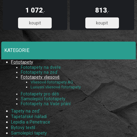
zaručuje pevnost, omyvatelnost,
zaručuje pevnost, omyvatelnost,
dlouhou životnost a stálobarevnost,
dlouhou životnost a stálobarevnost,
1 072
813
díky UV digitálnímu tisku. Skládá se
díky UV digitálnímu tisku. Skládá se
,-
,-
ze 3 pruhů.
ze 2 pruhů.
885,95
671,90
KATEGORIE
Fototapety
Fototapety na dveře
Fototapety na zeď
Fototapety vliesové
Vliesové fototapety AG
Luxusní vliesové fototapety
Fototapety pro děti
Samolepící fototapety
Fototapety na Vaše přání
Tapety na zeď
Tapetářské nářadí
Lepidla a Penetrace
Bytový textil
Samolepící tapety