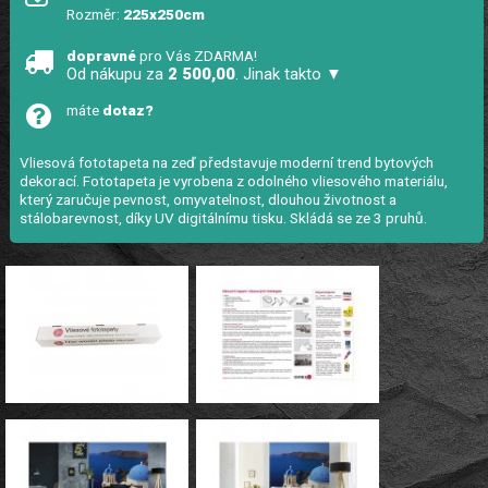
Rozměr:
225x250cm
dopravné
pro Vás ZDARMA!
Od nákupu za
2 500,00
. Jinak takto ▼
máte
dotaz?
Vliesová fototapeta na zeď představuje moderní trend bytových
dekorací. Fototapeta je vyrobena z odolného vliesového materiálu,
který zaručuje pevnost, omyvatelnost, dlouhou životnost a
stálobarevnost, díky UV digitálnímu tisku. Skládá se ze 3 pruhů.