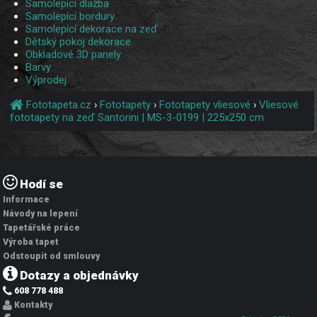
Samolepící dlažba
Samolepící bordury
Samolepící dekorace na zeď
Dětský pokoj dekorace
Obkladové 3D panely
Barvy
Výprodej
Fototapeta.cz
›
Fototapety
›
Fototapety vliesové
›
Vliesové
fototapety na zeď Santorini | MS-3-0199 | 225x250 cm
Hodí se
Informace
Návody na lepení
Tapetářské práce
Výroba tapet
Odstoupit od smlouvy
Dotazy a objednávky
608 778 488
Kontakty