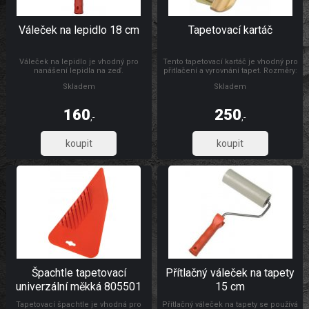
Váleček na lepidlo 18 cm
Tapetovací kartáč
Váleček na lepidlo je vhodný pro
Tento tapetovací kartáč je vhodný pro
nanášení lepidla na zeď.
přitlačení a vyrovnání tapet. Rozměry:
300 x 26 mm Materiál: dřevo, štětiny
Skladem
Skladem
160
250
,-
,-
132,23
206,61
Špachtle tapetovací
Přítlačný váleček na tapety
univerzální měkká 805501
15 cm
Tapetovací špachtle je vhodná pro
Přítlačný váleček na tapety se používá