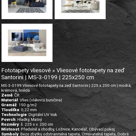
Fototapety vliesové » Vliesové fototapety na zeď
Santorini | MS-3-0199 | 225x250 cm
MS-3-0199 Vliesové fototapety na zeď Santorini | 225 x 250 cm | modrá,
krémová, hnědá
Země
: ČR
Materiál
: Vlies (vláknitá buničina)
Gramáž
: 150 g/m2
Tloušťka
: 0,22 mm
Technologie
: Digitální UV tisk
Povrch
: Hladký, Matný
Rozměry
: š. 225 x v. 250 cm
Místnost
: Předsíně a chodby, Ložnice, Kancelář, Obývací pokoj
Symboly
: Beze zbytku odstranitelná tapeta, Omyvatelná tapeta, Dobrá