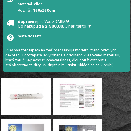
Materiál:
vlies
Rozměr:
150x250cm
dopravné
pro Vás ZDARMA!
Od nákupu za
2 500,00
. Jinak takto ▼
máte
dotaz?
Vliesová fototapeta na zeď představuje moderní trend bytových
dekorací. Fototapeta je vyrobena z odolného vliesového materiálu,
který zaručuje pevnost, omyvatelnost, dlouhou životnost a
stálobarevnost, díky UV digitálnímu tisku. Skládá se ze 2 pruhů.