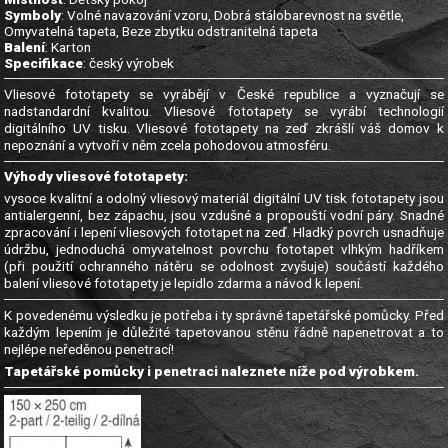
Symboly
: Volné navazování vzoru, Dobrá stálobarevnost na světle,
Omyvatelná tapeta, Beze zbytku odstranitelná tapeta
Balení
: Karton
Specifikace
: český výrobek
Vliesové fototapety se vyrábějí v České republice a vyznačují se
nadstandardní kvalitou. Vliesové fototapety se vyrábí technologií
digitálního UV tisku. Vliesové fototapety na zeď zkrášlí váš domov k
nepoznání a vytvoří v něm zcela pohodovou atmosféru.
Výhody vliesové fototapety:
vysoce kvalitní a odolný vliesový materiál digitální UV tisk fototapety jsou
antialergenní, bez zápachu, jsou vzdušné a propouští vodní páry. Snadné
zpracování i lepení vliesových fototapet na zeď. Hladký povrch usnadňuje
údržbu, jednoduchá omyvatelnost povrchu fototapet vlhkým hadříkem
(při použití ochranného nátěru se odolnost zvyšuje) součástí každého
balení vliesové fototapety je lepidlo zdarma a návod k lepení.
K povedenému výsledku je potřeba i ty správné tapetářské pomůcky. Před
každým lepením je důležité tapetovanou stěnu řádně napenetrovat a to
nejlépe neředěnou penetrací!
Tapetářské pomůcky i penetraci naleznete níže pod výrobkem.