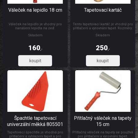
Váleček na lepidlo 18 cm
Tapetovací kartáč
Váleček na lepidlo je vhodný pro
Tento tapetovací kartáč je vhodný pro
nanášení lepidla na zeď.
přitlačení a vyrovnání tapet. Rozměry:
300 x 26 mm Materiál: dřevo, štětiny
Skladem
Skladem
160
250
,-
,-
132,23
206,61
Špachtle tapetovací
Přítlačný váleček na tapety
univerzální měkká 805501
15 cm
Tapetovací špachtle je vhodná pro
Přítlačný váleček na tapety se používá
přitlačení a vyhlazení tapet a pro
pro přitlačení a vyrovnání tapet.