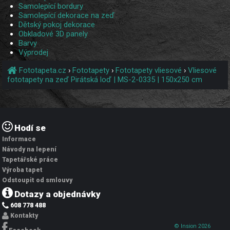
Samolepící bordury
Samolepící dekorace na zeď
Dětský pokoj dekorace
Obkladové 3D panely
Barvy
Výprodej
Fototapeta.cz
›
Fototapety
›
Fototapety vliesové
›
Vliesové
fototapety na zeď Pirátská loď | MS-2-0335 | 150x250 cm
Hodí se
Informace
Návody na lepení
Tapetářské práce
Výroba tapet
Odstoupit od smlouvy
Dotazy a objednávky
608 778 488
Kontakty
© Insion 2026