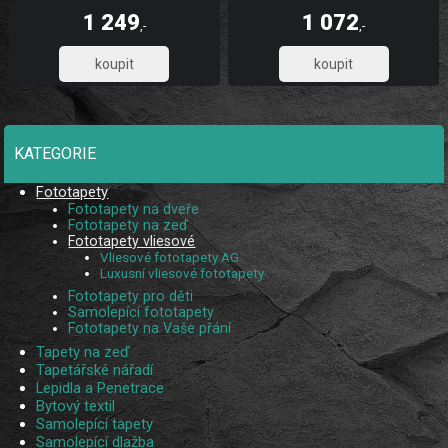
dlouhou životnost a stálobarevnost,
dlouhou životnost a stálobarevnost,
1 249
1 072
díky UV digitálnímu tisku. Skládá se z
díky UV digitálnímu tisku. Skládá se
,-
,-
5 pruhů.
ze 3 pruhů.
1 032,23
885,95
KATEGORIE
Fototapety
Fototapety na dveře
Fototapety na zeď
Fototapety vliesové
Vliesové fototapety AG
Luxusní vliesové fototapety
Fototapety pro děti
Samolepící fototapety
Fototapety na Vaše přání
Tapety na zeď
Tapetářské nářadí
Lepidla a Penetrace
Bytový textil
Samolepící tapety
Samolepící dlažba