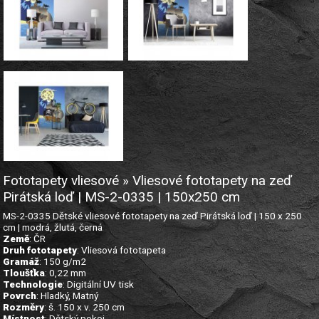
Fototapety vliesové » Vliesové fototapety na zeď
Pirátská loď | MS-2-0335 | 150x250 cm
MS-2-0335 Dětské vliesové fototapety na zeď Pirátská loď | 150 x 250
cm | modrá, žlutá, černá
Země
: ČR
Druh fototapety
: Vliesová fototapeta
Gramáž
: 150 g/m2
Tloušťka
: 0,22 mm
Technologie
: Digitální UV tisk
Povrch
: Hladký, Matný
Rozměry
: š. 150 x v. 250 cm
Místnost
: Dětský pokoj