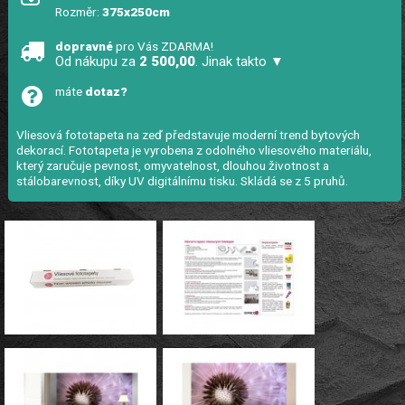
Rozměr:
375x250cm
dopravné
pro Vás ZDARMA!
Od nákupu za
2 500,00
. Jinak takto ▼
máte
dotaz?
Vliesová fototapeta na zeď představuje moderní trend bytových
dekorací. Fototapeta je vyrobena z odolného vliesového materiálu,
který zaručuje pevnost, omyvatelnost, dlouhou životnost a
stálobarevnost, díky UV digitálnímu tisku. Skládá se z 5 pruhů.