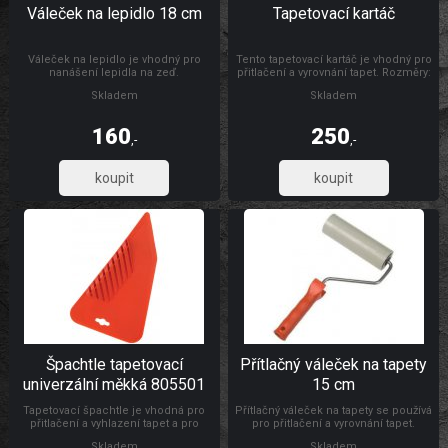
Váleček na lepidlo 18 cm
Tapetovací kartáč
Váleček na lepidlo je vhodný pro
Tento tapetovací kartáč je vhodný pro
nanášení lepidla na zeď.
přitlačení a vyrovnání tapet. Rozměry:
300 x 26 mm Materiál: dřevo, štětiny
Skladem
Skladem
160
250
,-
,-
132,23
206,61
Špachtle tapetovací
Přítlačný váleček na tapety
univerzální měkká 805501
15 cm
Tapetovací špachtle je vhodná pro
Přítlačný váleček na tapety se používá
přitlačení a vyhlazení tapet a pro
pro přitlačení a vyrovnání tapet.
natahování a vyhlazování
Rozměry: Ø 4,5 x 15 cm Materiál:
Skladem
Skladem