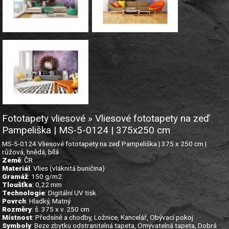
Fototapety vliesové » Vliesové fototapety na zeď
Pampeliška | MS-5-0124 | 375x250 cm
MS-5-0124 Vliesové fototapety na zeď Pampeliška | 375 x 250 cm |
růžová, hnědá, bílá
Země
: ČR
Materiál
: Vlies (vláknitá buničina)
Gramáž
: 150 g/m2
Tloušťka
: 0,22 mm
Technologie
: Digitální UV tisk
Povrch
: Hladký, Matný
Rozměry
: š. 375 x v. 250 cm
Místnost
: Předsíně a chodby, Ložnice, Kancelář, Obývací pokoj
Symboly
: Beze zbytku odstranitelná tapeta, Omyvatelná tapeta, Dobrá