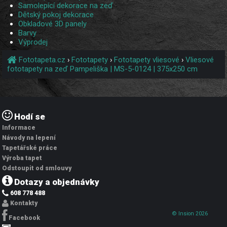
Samolepící dekorace na zeď
Dětský pokoj dekorace
Obkladové 3D panely
Barvy
Výprodej
Fototapeta.cz
›
Fototapety
›
Fototapety vliesové
›
Vliesové
fototapety na zeď Pampeliška | MS-5-0124 | 375x250 cm
Hodí se
Informace
Návody na lepení
Tapetářské práce
Výroba tapet
Odstoupit od smlouvy
Dotazy a objednávky
608 778 488
Kontakty
© Insion 2026
Facebook