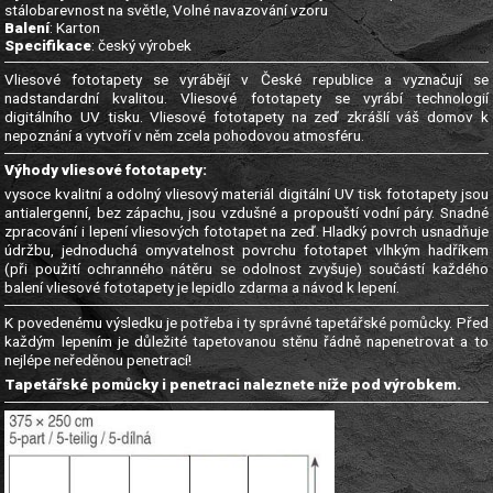
stálobarevnost na světle, Volné navazování vzoru
Balení
: Karton
Specifikace
: český výrobek
Vliesové fototapety se vyrábějí v České republice a vyznačují se
nadstandardní kvalitou. Vliesové fototapety se vyrábí technologií
digitálního UV tisku. Vliesové fototapety na zeď zkrášlí váš domov k
nepoznání a vytvoří v něm zcela pohodovou atmosféru.
Výhody vliesové fototapety:
vysoce kvalitní a odolný vliesový materiál digitální UV tisk fototapety jsou
antialergenní, bez zápachu, jsou vzdušné a propouští vodní páry. Snadné
zpracování i lepení vliesových fototapet na zeď. Hladký povrch usnadňuje
údržbu, jednoduchá omyvatelnost povrchu fototapet vlhkým hadříkem
(při použití ochranného nátěru se odolnost zvyšuje) součástí každého
balení vliesové fototapety je lepidlo zdarma a návod k lepení.
K povedenému výsledku je potřeba i ty správné tapetářské pomůcky. Před
každým lepením je důležité tapetovanou stěnu řádně napenetrovat a to
nejlépe neředěnou penetrací!
Tapetářské pomůcky i penetraci naleznete níže pod výrobkem.