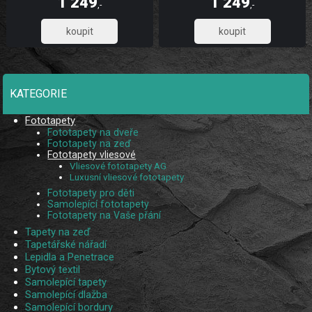
1 249
1 249
díky UV digitálnímu tisku. Skládá se z
díky UV digitálnímu tisku. Skládá se z
,-
,-
5 pruhů.
5 pruhů.
1 032,23
1 032,23
KATEGORIE
Fototapety
Fototapety na dveře
Fototapety na zeď
Fototapety vliesové
Vliesové fototapety AG
Luxusní vliesové fototapety
Fototapety pro děti
Samolepící fototapety
Fototapety na Vaše přání
Tapety na zeď
Tapetářské nářadí
Lepidla a Penetrace
Bytový textil
Samolepící tapety
Samolepící dlažba
Samolepící bordury