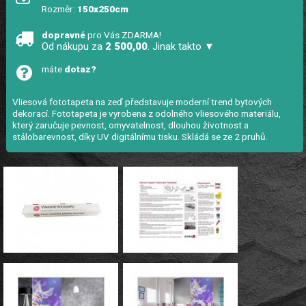
Rozměr:
150x250cm
dopravné
pro Vás ZDARMA!
Od nákupu za
2 500,00
. Jinak takto ▼
máte
dotaz?
Vliesová fototapeta na zeď představuje moderní trend bytových
dekorací. Fototapeta je vyrobena z odolného vliesového materiálu,
který zaručuje pevnost, omyvatelnost, dlouhou životnost a
stálobarevnost, díky UV digitálnímu tisku. Skládá se ze 2 pruhů.