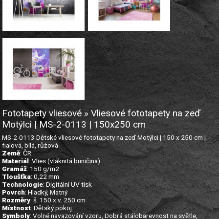
Fototapety vliesové » Vliesové fototapety na zeď
Motýlci | MS-2-0113 | 150x250 cm
MS-2-0113 Dětské vliesové fototapety na zeď Motýlci | 150 x 250 cm |
fialová, bílá, růžová
Země
: ČR
Materiál
: Vlies (vláknitá buničina)
Gramáž
: 150 g/m2
Tloušťka
: 0,22 mm
Technologie
: Digitální UV tisk
Povrch
: Hladký, Matný
Rozměry
: š. 150 x v. 250 cm
Místnost
: Dětský pokoj
Symboly
: Volné navazování vzoru, Dobrá stálobarevnost na světle,