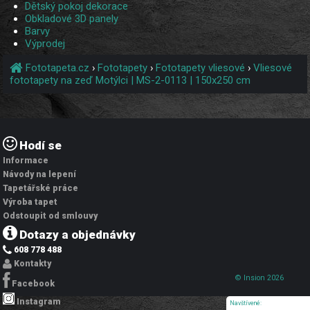
Dětský pokoj dekorace
Obkladové 3D panely
Barvy
Výprodej
Fototapeta.cz
›
Fototapety
›
Fototapety vliesové
›
Vliesové
fototapety na zeď Motýlci | MS-2-0113 | 150x250 cm
Hodí se
Informace
Návody na lepení
Tapetářské práce
Výroba tapet
Odstoupit od smlouvy
Dotazy a objednávky
608 778 488
Kontakty
© Insion 2026
Facebook
Instagram
Navštívené: