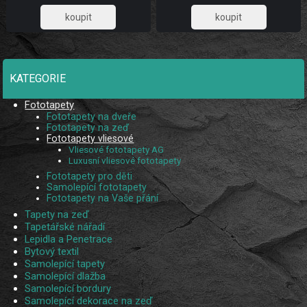
1 032,23
1 032,23
KATEGORIE
Fototapety
Fototapety na dveře
Fototapety na zeď
Fototapety vliesové
Vliesové fototapety AG
Luxusní vliesové fototapety
Fototapety pro děti
Samolepící fototapety
Fototapety na Vaše přání
Tapety na zeď
Tapetářské nářadí
Lepidla a Penetrace
Bytový textil
Samolepící tapety
Samolepící dlažba
Samolepící bordury
Samolepící dekorace na zeď