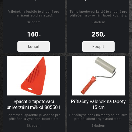
Váleček na lepidlo je vhodný pro
Tento tapetovací kartáč je vhodný pro
nanášení lepidla na zeď.
přitlačení a vyrovnání tapet. Rozměry:
300 x 26 mm Materiál: dřevo, štětiny
Skladem
Skladem
160
250
,-
,-
132,23
206,61
Špachtle tapetovací
Přítlačný váleček na tapety
univerzální měkká 805501
15 cm
Tapetovací špachtle je vhodná pro
Přítlačný váleček na tapety se používá
přitlačení a vyhlazení tapet a pro
pro přitlačení a vyrovnání tapet.
natahování a vyhlazování
Rozměry: Ø 4,5 x 15 cm Materiál:
Skladem
Skladem
samolepicích folií, s drážkou pro
váleček je vyroben z PUR pěny,
odříznutí tapet ve výšce soklu.
umělohmotný držák + pozinkovaný