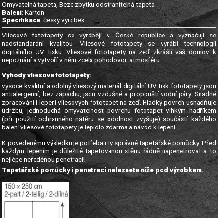
Omyvatelná tapeta, Beze zbytku odstranitelná tapeta
Balení
: Karton
Specifikace
: český výrobek
Vliesové fototapety se vyrábějí v České republice a vyznačují se
nadstandardní kvalitou. Vliesové fototapety se vyrábí technologií
digitálního UV tisku. Vliesové fototapety na zeď zkrášlí váš domov k
nepoznání a vytvoří v něm zcela pohodovou atmosféru.
Výhody vliesové fototapety:
vysoce kvalitní a odolný vliesový materiál digitální UV tisk fototapety jsou
antialergenní, bez zápachu, jsou vzdušné a propouští vodní páry. Snadné
zpracování i lepení vliesových fototapet na zeď. Hladký povrch usnadňuje
údržbu, jednoduchá omyvatelnost povrchu fototapet vlhkým hadříkem
(při použití ochranného nátěru se odolnost zvyšuje) součástí každého
balení vliesové fototapety je lepidlo zdarma a návod k lepení.
K povedenému výsledku je potřeba i ty správné tapetářské pomůcky. Před
každým lepením je důležité tapetovanou stěnu řádně napenetrovat a to
nejlépe neředěnou penetrací!
Tapetářské pomůcky i penetraci naleznete níže pod výrobkem.