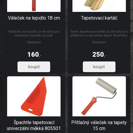
Váleček na lepidlo 18 cm
Tapetovací kartáč
Váleček na lepidlo je vhodný pro
Tento tapetovací kartáč je vhodný pro
nanášení lepidla na zeď.
přitlačení a vyrovnání tapet. Rozměry:
300 x 26 mm Materiál: dřevo, štětiny
Skladem
Skladem
160
250
,-
,-
132,23
206,61
Špachtle tapetovací
Přítlačný váleček na tapety
univerzální měkká 805501
15 cm