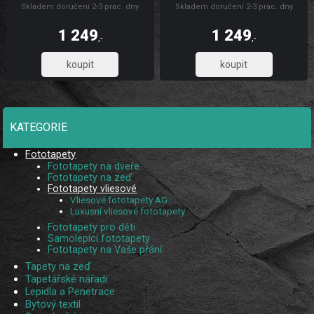
Skladem doručení 2-3 prac. dny
Skladem doručení 2-3 prac. dny
odolného vliesového materiálu, který
odolného vliesového materiálu, který
zaručuje pevnost, omyvatelnost,
zaručuje pevnost, omyvatelnost,
dlouhou životnost a stálobarevnost,
dlouhou životnost a stálobarevnost,
1 249
1 249
díky UV digitálnímu tisku. Skládá se z
díky UV digitálnímu tisku. Skládá se z
,-
,-
5 pruhů.
5 pruhů.
1 032,23
1 032,23
KATEGORIE
Fototapety
Fototapety na dveře
Fototapety na zeď
Fototapety vliesové
Vliesové fototapety AG
Luxusní vliesové fototapety
Fototapety pro děti
Samolepící fototapety
Fototapety na Vaše přání
Tapety na zeď
Tapetářské nářadí
Lepidla a Penetrace
Bytový textil