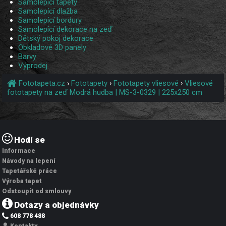
Samolepící tapety
Samolepící dlažba
Samolepící bordury
Samolepící dekorace na zeď
Dětský pokoj dekorace
Obkladové 3D panely
Barvy
Výprodej
Fototapeta.cz
›
Fototapety
›
Fototapety vliesové
›
Vliesové
fototapety na zeď Modrá hudba | MS-3-0329 | 225x250 cm
Hodí se
Informace
Návody na lepení
Tapetářské práce
Výroba tapet
Odstoupit od smlouvy
Dotazy a objednávky
608 778 488