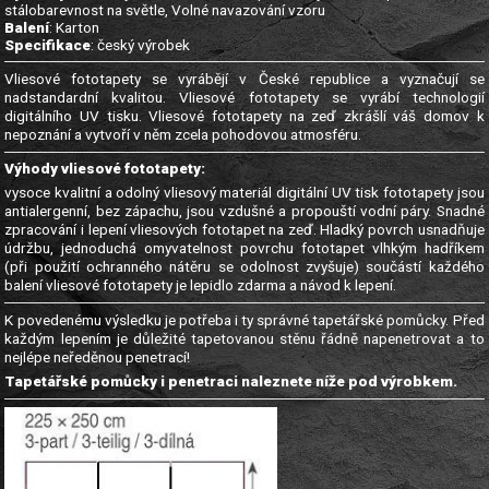
stálobarevnost na světle, Volné navazování vzoru
Balení
: Karton
Specifikace
: český výrobek
Vliesové fototapety se vyrábějí v České republice a vyznačují se
nadstandardní kvalitou. Vliesové fototapety se vyrábí technologií
digitálního UV tisku. Vliesové fototapety na zeď zkrášlí váš domov k
nepoznání a vytvoří v něm zcela pohodovou atmosféru.
Výhody vliesové fototapety:
vysoce kvalitní a odolný vliesový materiál digitální UV tisk fototapety jsou
antialergenní, bez zápachu, jsou vzdušné a propouští vodní páry. Snadné
zpracování i lepení vliesových fototapet na zeď. Hladký povrch usnadňuje
údržbu, jednoduchá omyvatelnost povrchu fototapet vlhkým hadříkem
(při použití ochranného nátěru se odolnost zvyšuje) součástí každého
balení vliesové fototapety je lepidlo zdarma a návod k lepení.
K povedenému výsledku je potřeba i ty správné tapetářské pomůcky. Před
každým lepením je důležité tapetovanou stěnu řádně napenetrovat a to
nejlépe neředěnou penetrací!
Tapetářské pomůcky i penetraci naleznete níže pod výrobkem.