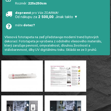
Rozměr:
225x250cm
dopravné
pro Vás ZDARMA!
Od nákupu za
2 500,00
. Jinak takto ▼
máte
dotaz?
Vliesová fototapeta na zeď představuje moderní trend bytových
dekorací. Fototapeta je vyrobena z odolného vliesového materiálu,
který zaručuje pevnost, omyvatelnost, dlouhou životnost a
stálobarevnost, díky UV digitálnímu tisku. Skládá se ze 3 pruhů.