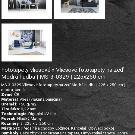
Fototapety vliesové » Vliesové fototapety na zeď
Modrá hudba | MS-3-0329 | 225x250 cm
MS-3-0329 Vliesové fototapety na zeď Modrá hudba | 225 x 250 cm |
modrá, černá
Země
: ČR
Materiál
: Vlies (vláknitá buničina)
Gramáž
: 150 g/m2
Tloušťka
: 0,22 mm
Technologie
: Digitální UV tisk
Povrch
: Hladký, Matný
Rozměry
: š. 225 x v. 250 cm
Místnost
: Předsíně a chodby, Ložnice, Kancelář, Obývací pokoj
Symboly
: Beze zbytku odstranitelná tapeta, Omyvatelná tapeta, Dobrá