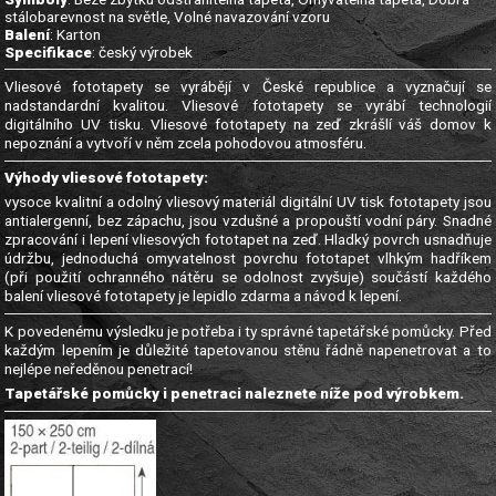
stálobarevnost na světle, Volné navazování vzoru
Balení
: Karton
Specifikace
: český výrobek
Vliesové fototapety se vyrábějí v České republice a vyznačují se
nadstandardní kvalitou. Vliesové fototapety se vyrábí technologií
digitálního UV tisku. Vliesové fototapety na zeď zkrášlí váš domov k
nepoznání a vytvoří v něm zcela pohodovou atmosféru.
Výhody vliesové fototapety:
vysoce kvalitní a odolný vliesový materiál digitální UV tisk fototapety jsou
antialergenní, bez zápachu, jsou vzdušné a propouští vodní páry. Snadné
zpracování i lepení vliesových fototapet na zeď. Hladký povrch usnadňuje
údržbu, jednoduchá omyvatelnost povrchu fototapet vlhkým hadříkem
(při použití ochranného nátěru se odolnost zvyšuje) součástí každého
balení vliesové fototapety je lepidlo zdarma a návod k lepení.
K povedenému výsledku je potřeba i ty správné tapetářské pomůcky. Před
každým lepením je důležité tapetovanou stěnu řádně napenetrovat a to
nejlépe neředěnou penetrací!
Tapetářské pomůcky i penetraci naleznete níže pod výrobkem.