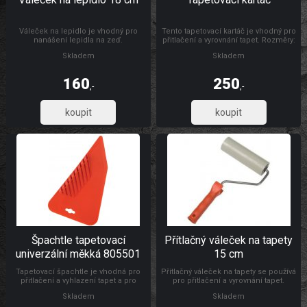
Váleček na lepidlo je vhodný pro
Tento tapetovací kartáč je vhodný pro
nanášení lepidla na zeď.
přitlačení a vyrovnání tapet. Rozměry:
300 x 26 mm Materiál: dřevo, štětiny
Skladem
Skladem
160
250
,-
,-
132,23
206,61
Špachtle tapetovací
Přítlačný váleček na tapety
univerzální měkká 805501
15 cm
Tapetovací špachtle je vhodná pro
Přítlačný váleček na tapety se používá
přitlačení a vyhlazení tapet a pro
pro přitlačení a vyrovnání tapet.
natahování a vyhlazování
Rozměry: Ø 4,5 x 15 cm Materiál:
Skladem
Skladem
samolepicích folií, s drážkou pro
váleček je vyroben z PUR pěny,