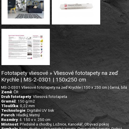
Fototapety vliesové » Vliesové fototapety na zeď
Krychle | MS-2-0301 | 150x250 cm
MS-2-0301 Vliesové fototapety na zeď Krychle | 150 x 250 cm | černá, bílá
Země
: ČR
Druh fototapety
: Vliesová fototapeta
Gramáž
: 150 g/m2
Tloušťka
: 0,22 mm
Technologie
: Digitální UV tisk
Povrch
: Hladký, Matný
Rozměry
: š. 150 x v. 250 cm
Místnost
: Předsíně a chodby, Ložnice, Kancelář, Obývací pokoj
Symboly
: Beze zbytku odstranitelná tapeta, Omyvatelná tapeta, Dobrá