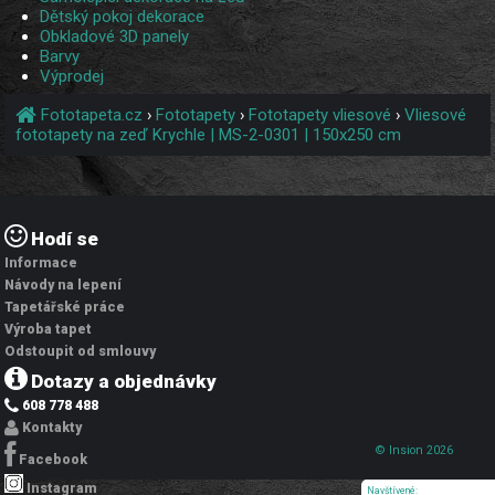
Dětský pokoj dekorace
Obkladové 3D panely
Barvy
Výprodej
Fototapeta.cz
›
Fototapety
›
Fototapety vliesové
›
Vliesové
fototapety na zeď Krychle | MS-2-0301 | 150x250 cm
Hodí se
Informace
Návody na lepení
Tapetářské práce
Výroba tapet
Odstoupit od smlouvy
Dotazy a objednávky
608 778 488
Kontakty
© Insion 2026
Facebook
Instagram
Navštívené: