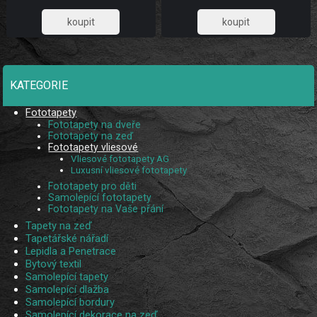
5 pruhů.
5 pruhů.
1 032,23
1 032,23
KATEGORIE
Fototapety
Fototapety na dveře
Fototapety na zeď
Fototapety vliesové
Vliesové fototapety AG
Luxusní vliesové fototapety
Fototapety pro děti
Samolepící fototapety
Fototapety na Vaše přání
Tapety na zeď
Tapetářské nářadí
Lepidla a Penetrace
Bytový textil
Samolepící tapety
Samolepící dlažba
Samolepící bordury
Samolepící dekorace na zeď