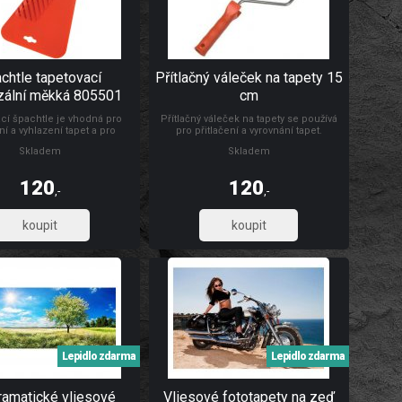
chtle tapetovací
Přítlačný váleček na tapety 15
zální měkká 805501
cm
cí špachtle je vhodná pro
Přítlačný váleček na tapety se používá
ní a vyhlazení tapet a pro
pro přitlačení a vyrovnání tapet.
 a vyhlazování samolepicích
Rozměry: Ø 4,5 x 15 cm Materiál: váleček
Skladem
Skladem
rážkou pro odříznutí tapet ve
je vyroben z PUR pěny, umělohmotný
oklu. Rozměr: 24 x 12 cm.
držák + pozinkovaný drát 6/8 mm
 vysoce odolná umělá hmota.
120
120
,-
,-
99,17
99,17
Lepidlo zdarma
Lepidlo zdarma
amatické vliesové
Vliesové fototapety na zeď