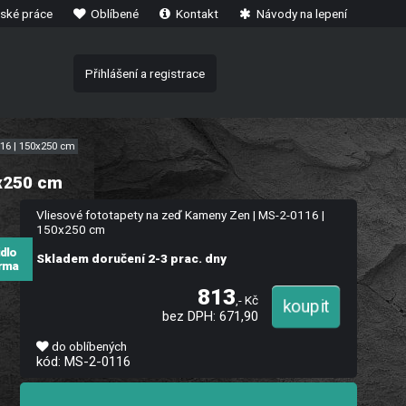
ské práce
Oblíbené
Kontakt
Návody na lepení
Přihlášení a registrace
116 | 150x250 cm
0x250 cm
Vliesové fototapety na zeď Kameny Zen | MS-2-0116 |
150x250 cm
idlo
Skladem doručení 2-3 prac. dny
rma
813
,- Kč
bez DPH: 671,90
do oblíbených
kód: MS-2-0116