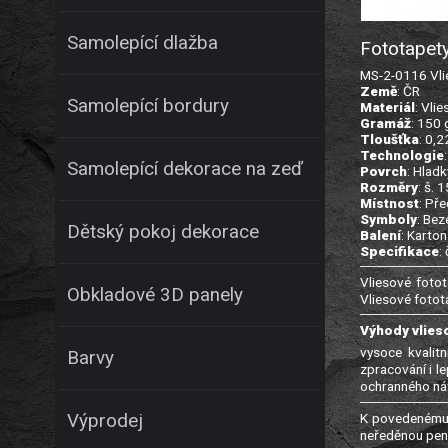
Samolepící dlažba
Fototapet
MS-2-0116 Vlie
Země
: ČR
Samolepící bordury
Materiál
: Vlie
Gramáž
: 150
Tloušťka
: 0,
Technologie
Samolepící dekorace na zeď
Povrch
: Hladk
Rozměry
: š. 
Místnost
: Př
Symboly
: Bez
Dětský pokoj dekorace
Balení
: Karton
Specifikace
:
Vliesové fotot
Obkladové 3D panely
Vliesové fotot
Výhody vlies
vysoce kvalitn
Barvy
zpracování i l
ochranného nát
K povedenému 
Výprodej
neředěnou pene