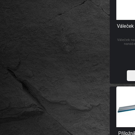
Váleček 
Váleček na
nanáše
Příložní