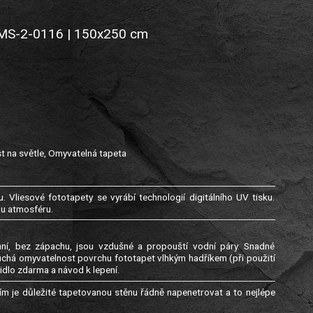
| MS-2-0116 | 150x250 cm
t na světle, Omyvatelná tapeta
. Vliesové fototapety se vyrábí technologií digitálního UV tisku.
ou atmosféru.
genní, bez zápachu, jsou vzdušné a propouští vodní páry. Snadné
uchá omyvatelnost povrchu fototapet vlhkým hadříkem (při použití
idlo zdarma a návod k lepení.
m je důležité tapetovanou stěnu řádně napenetrovat a to nejlépe