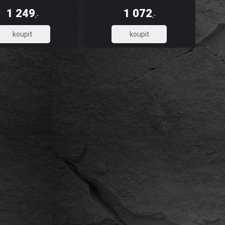
, omyvatelnost, dlouhou
pevnost, omyvatelnost, dlouhou
t a stálobarevnost, díky UV
životnost a stálobarevnost, díky UV
1 249
1 072
u tisku. Skládá se z 5 pruhů.
digitálnímu tisku. Skládá se ze 3 pruhů.
,-
,-
1 032,23
885,95