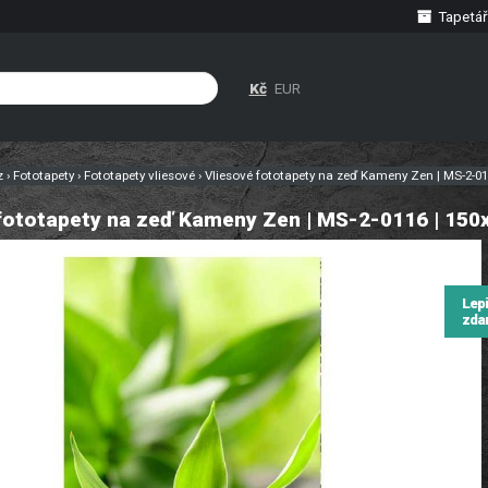
Tapetář
Kč
EUR
cz
›
Fototapety
›
Fototapety vliesové
›
Vliesové fototapety na zeď Kameny Zen | MS-2-0
fototapety na zeď Kameny Zen | MS-2-0116 | 15
Lep
zda