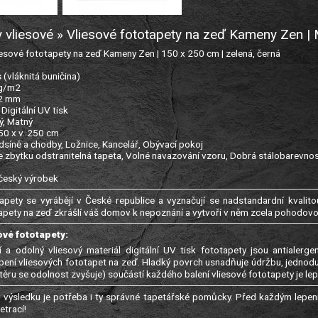
y vliesové » Vliesové fototapety na zeď Kameny Zen 
sové fototapety na zeď Kameny Zen | 150 x 250 cm | zelená, černá
s (vláknitá buničina)
 g/m2
22 mm
: Digitální UV tisk
ý, Matný
150 x v. 250 cm
edsíně a chodby, Ložnice, Kancelář, Obývací pokoj
e zbytku odstranitelná tapeta, Volné navazování vzoru, Dobrá stálobarevnos
 český výrobek
apety se vyrábějí v České republice a vyznačují se nadstandardní kvalitou
apety na zeď zkrášlí váš domov k nepoznání a vytvoří v něm zcela pohodov
ové fototapety:
í a odolný vliesový materiál digitální UV tisk fototapety jsou antialer
epení vliesových fototapet na zeď. Hladký povrch usnadňuje údržbu, jednod
ěru se odolnost zvyšuje) součástí každého balení vliesové fototapety je lep
výsledku je potřeba i ty správné tapetářské pomůcky. Před každým lepení
trací!