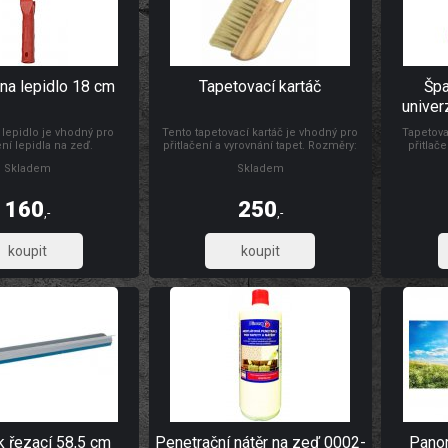
na lepidlo 18 cm
Tapetovací kartáč
Špa
univer
 lepidlo je vhodný pro
Tento tapetovací kartáč je vhodný pro
Tapetova
ní lepidla na zeď.
přitlačení a vyrovnání tapet. Rozměry:
přitlače
300 x 26 mm Materiál: dřevo, štětiny
natahování
Skladem
Skladem
folií, s d
výšce s
Materiál:
160
250
,-
,-
132,23
206,61
k řezací 58,5 cm
Penetrační nátěr na zeď 0002-
Panor