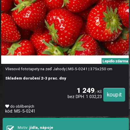
Lepidlo zdarma
Vliesové fototapety na zeď Jahody | MS-5-0241 | 375x250 cm
Skladem doručení 2-3 prac. dny
1 249
,- Kč
bez DPH: 1 032,23
do oblíbených
kód: MS-5-0241
Motiv:
jídla, nápoje