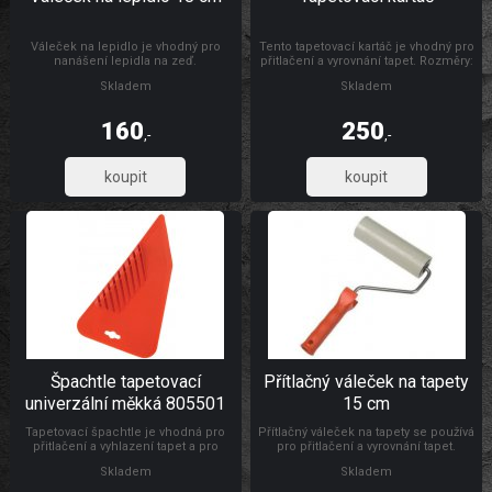
Váleček na lepidlo je vhodný pro
Tento tapetovací kartáč je vhodný pro
nanášení lepidla na zeď.
přitlačení a vyrovnání tapet. Rozměry:
300 x 26 mm Materiál: dřevo, štětiny
Skladem
Skladem
160
250
,-
,-
132,23
206,61
Špachtle tapetovací
Přítlačný váleček na tapety
univerzální měkká 805501
15 cm
Tapetovací špachtle je vhodná pro
Přítlačný váleček na tapety se používá
přitlačení a vyhlazení tapet a pro
pro přitlačení a vyrovnání tapet.
natahování a vyhlazování
Rozměry: Ø 4,5 x 15 cm Materiál:
Skladem
Skladem
samolepicích folií, s drážkou pro
váleček je vyroben z PUR pěny,
odříznutí tapet ve výšce soklu.
umělohmotný držák + pozinkovaný