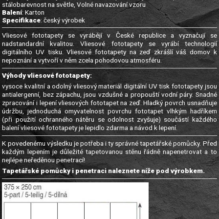
stálobarevnost na světle, Volné navazování vzoru
Balení
: Karton
Specifikace
: český výrobek
Vliesové fototapety se vyrábějí v České republice a vyznačují se
nadstandardní kvalitou. Vliesové fototapety se vyrábí technologií
digitálního UV tisku. Vliesové fototapety na zeď zkrášlí váš domov k
nepoznání a vytvoří v něm zcela pohodovou atmosféru.
Výhody vliesové fototapety:
vysoce kvalitní a odolný vliesový materiál digitální UV tisk fototapety jsou
antialergenní, bez zápachu, jsou vzdušné a propouští vodní páry. Snadné
zpracování i lepení vliesových fototapet na zeď. Hladký povrch usnadňuje
údržbu, jednoduchá omyvatelnost povrchu fototapet vlhkým hadříkem
(při použití ochranného nátěru se odolnost zvyšuje) součástí každého
balení vliesové fototapety je lepidlo zdarma a návod k lepení.
K povedenému výsledku je potřeba i ty správné tapetářské pomůcky. Před
každým lepením je důležité tapetovanou stěnu řádně napenetrovat a to
nejlépe neředěnou penetrací!
Tapetářské pomůcky i penetraci naleznete níže pod výrobkem.