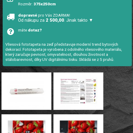
Rozměr:
375x250cm
dopravné
pro Vás ZDARMA!
Od nákupu za
2 500,00
. Jinak takto ▼
máte
dotaz?
Vliesová fototapeta na zeď představuje moderní trend bytových
dekorací. Fototapeta je vyrobena z odolného vliesového materiálu,
který zaručuje pevnost, omyvatelnost, dlouhou životnost a
stálobarevnost, díky UV digitálnímu tisku. Skládá se z 5 pruhů.