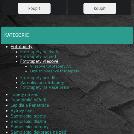
ze 2 pruhů.
5 pruhů.
885,95
1 032,23
KATEGORIE
Fototapety
Fototapety na dveře
Fototapety na zeď
Fototapety vliesové
Vliesové fototapety AG
Luxusní vliesové fototapety
Fototapety pro děti
Samolepící fototapety
Fototapety na Vaše přání
Tapety na zeď
Tapetářské nářadí
Lepidla a Penetrace
Bytový textil
Samolepící tapety
Samolepící dlažba
Samolepící bordury
Samolepící dekorace na zeď