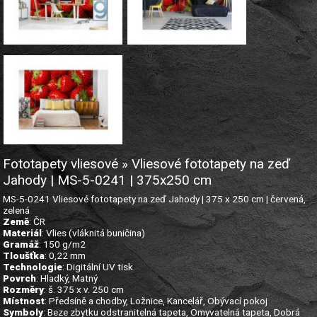
Fototapety vliesové » Vliesové fototapety na zeď
Jahody | MS-5-0241 | 375x250 cm
MS-5-0241 Vliesové fototapety na zeď Jahody | 375 x 250 cm | červená,
zelená
Země
: ČR
Materiál
: Vlies (vláknitá buničina)
Gramáž
: 150 g/m2
Tloušťka
: 0,22 mm
Technologie
: Digitální UV tisk
Povrch
: Hladký, Matný
Rozměry
: š. 375 x v. 250 cm
Místnost
: Předsíně a chodby, Ložnice, Kancelář, Obývací pokoj
Symboly
: Beze zbytku odstranitelná tapeta, Omyvatelná tapeta, Dobrá