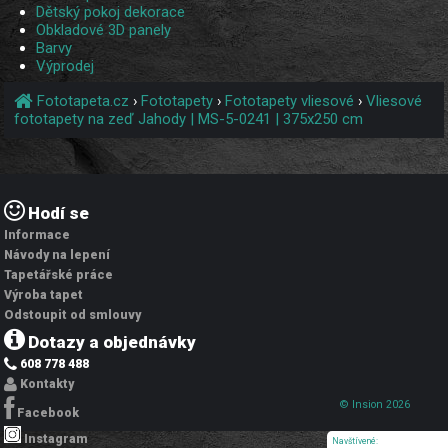
Dětský pokoj dekorace
Obkladové 3D panely
Barvy
Výprodej
Fototapeta.cz
›
Fototapety
›
Fototapety vliesové
›
Vliesové
fototapety na zeď Jahody | MS-5-0241 | 375x250 cm
Hodí se
Informace
Návody na lepení
Tapetářské práce
Výroba tapet
Odstoupit od smlouvy
Dotazy a objednávky
608 778 488
Kontakty
© Insion 2026
Facebook
Instagram
Navštívené: