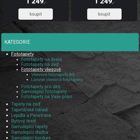
1 249
1 249
díky UV digitálnímu tisku. Skládá se z
díky UV digitálnímu tisku. Skládá se z
,-
,-
5 pruhů.
5 pruhů.
1 032,23
1 032,23
KATEGORIE
Fototapety
Fototapety na dveře
Fototapety na zeď
Fototapety vliesové
Vliesové fototapety AG
Luxusní vliesové fototapety
Fototapety pro děti
Samolepící fototapety
Fototapety na Vaše přání
Tapety na zeď
Tapetářské nářadí
Lepidla a Penetrace
Bytový textil
Samolepící tapety
Samolepící dlažba
Samolepící bordury