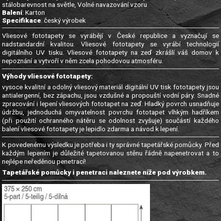
stálobarevnost na světle, Volné navazování vzoru
Balení
: Karton
Specifikace
: český výrobek
Vliesové fototapety se vyrábějí v České republice a vyznačují se
nadstandardní kvalitou. Vliesové fototapety se vyrábí technologií
digitálního UV tisku. Vliesové fototapety na zeď zkrášlí váš domov k
nepoznání a vytvoří v něm zcela pohodovou atmosféru.
Výhody vliesové fototapety:
vysoce kvalitní a odolný vliesový materiál digitální UV tisk fototapety jsou
antialergenní, bez zápachu, jsou vzdušné a propouští vodní páry. Snadné
zpracování i lepení vliesových fototapet na zeď. Hladký povrch usnadňuje
údržbu, jednoduchá omyvatelnost povrchu fototapet vlhkým hadříkem
(při použití ochranného nátěru se odolnost zvyšuje) součástí každého
balení vliesové fototapety je lepidlo zdarma a návod k lepení.
K povedenému výsledku je potřeba i ty správné tapetářské pomůcky. Před
každým lepením je důležité tapetovanou stěnu řádně napenetrovat a to
nejlépe neředěnou penetrací!
Tapetářské pomůcky i penetraci naleznete níže pod výrobkem.