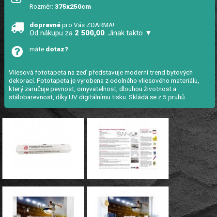
Rozměr:
375x250cm
dopravné
pro Vás ZDARMA!
Od nákupu za
2 500,00
. Jinak takto ▼
máte
dotaz?
Vliesová fototapeta na zeď představuje moderní trend bytových
dekorací. Fototapeta je vyrobena z odolného vliesového materiálu,
který zaručuje pevnost, omyvatelnost, dlouhou životnost a
stálobarevnost, díky UV digitálnímu tisku. Skládá se z 5 pruhů.