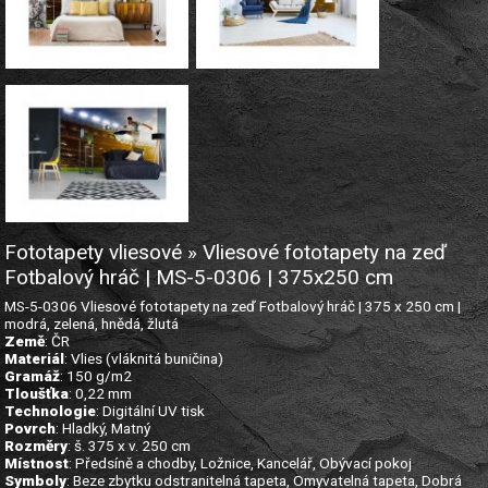
Fototapety vliesové » Vliesové fototapety na zeď
Fotbalový hráč | MS-5-0306 | 375x250 cm
MS-5-0306 Vliesové fototapety na zeď Fotbalový hráč | 375 x 250 cm |
modrá, zelená, hnědá, žlutá
Země
: ČR
Materiál
: Vlies (vláknitá buničina)
Gramáž
: 150 g/m2
Tloušťka
: 0,22 mm
Technologie
: Digitální UV tisk
Povrch
: Hladký, Matný
Rozměry
: š. 375 x v. 250 cm
Místnost
: Předsíně a chodby, Ložnice, Kancelář, Obývací pokoj
Symboly
: Beze zbytku odstranitelná tapeta, Omyvatelná tapeta, Dobrá