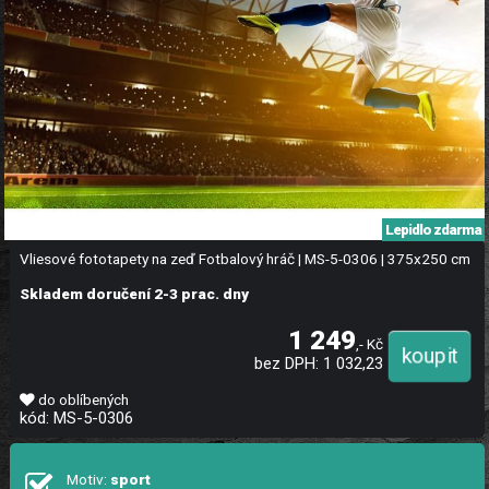
Lepidlo zdarma
Vliesové fototapety na zeď Fotbalový hráč | MS-5-0306 | 375x250 cm
Skladem doručení 2-3 prac. dny
1 249
,- Kč
bez DPH: 1 032,23
do oblíbených
kód: MS-5-0306
Motiv:
sport