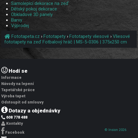
Samolepící dekorace na zeď
Dětský pokoj dekorace
Obkladové 3D panely
Barvy
Výprodej
Fototapeta.cz
›
Fototapety
›
Fototapety vliesové
›
Vliesové
fototapety na zeď Fotbalový hráč | MS-5-0306 | 375x250 cm
Hodí se
Informace
Návody na lepení
Tapetářské práce
Výroba tapet
Odstoupit od smlouvy
Dotazy a objednávky
608 778 488
Kontakty
© Insion 2026
Facebook