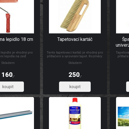
na lepidlo 18 cm
Tapetovací kartáč
Špa
univer
 lepidlo je vhodný pro
Tento tapetovací kartáč je vhodný pro
Tapetova
ní lepidla na zeď.
přitlačení a vyrovnání tapet. Rozměry:
přitlače
300 x 26 mm Materiál: dřevo, štětiny
natahování
Skladem
Skladem
folií, s d
výšce s
Materiál:
160
250
,-
,-
132,23
206,61