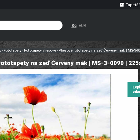
Tapetář
Kč
EUR
cz
›
Fototapety
›
Fototapety vliesové
›
Vliesové fototapety na zeď Červený mák | MS-3-0
fototapety na zeď Červený mák | MS-3-0090 | 22
Lep
zda