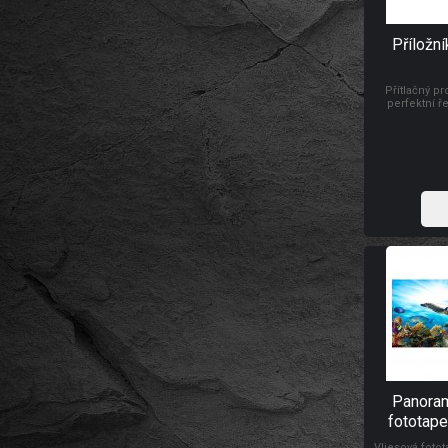
Příložní
Přítlačný pr
perfektní ř
koberců. Délka
Panoram
fototape
oceánu
Vliesová foto