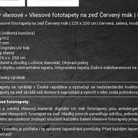
 vliesové » Vliesové fototapety na zeď Červený mák
sové fototapety na zeď Červený mák | 225 x 250 cm | červená, zelená, modrá
s (vláknitá buničina)
 g/m2
22 mm
: Digitální UV tisk
ý, Matný
225 x v. 250 cm
edsíně a chodby, Ložnice, Kancelář, Obývací pokoj
e zbytku odstranitelná tapeta, Omyvatelná tapeta, Dobrá stálobarevnost na 
 český výrobek
apety se vyrábějí v České republice a vyznačují se nadstandardní kvalitou
apety na zeď zkrášlí váš domov k nepoznání a vytvoří v něm zcela pohodov
ové fototapety:
í a odolný vliesový materiál digitální UV tisk fototapety jsou antialer
epení vliesových fototapet na zeď. Hladký povrch usnadňuje údržbu, jednod
ěru se odolnost zvyšuje) součástí každého balení vliesové fototapety je lep
výsledku je potřeba i ty správné tapetářské pomůcky. Před každým lepení
trací!