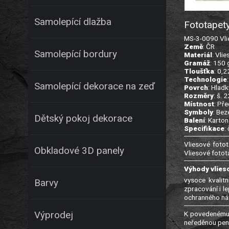
Samolepící dlažba
Fototapety
MS-3-0090 Vlie
Země
: ČR
Samolepící bordury
Materiál
: Vlie
Gramáž
: 150
Tloušťka
: 0,
Technologie
Samolepící dekorace na zeď
Povrch
: Hladk
Rozměry
: š. 
Místnost
: Př
Symboly
: Bez
Dětský pokoj dekorace
Balení
: Karton
Specifikace
:
Vliesové fotot
Obkladové 3D panely
Vliesové fotot
Výhody vlies
vysoce kvalitn
Barvy
zpracování i l
ochranného nát
K povedenému 
Výprodej
neředěnou pene