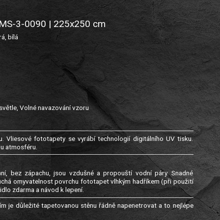
 | MS-3-0090 | 225x250 cm
, bílá
světle, Volné navazování vzoru
. Vliesové fototapety se vyrábí technologií digitálního UV tisku.
ou atmosféru.
genní, bez zápachu, jsou vzdušné a propouští vodní páry. Snadné
uchá omyvatelnost povrchu fototapet vlhkým hadříkem (při použití
idlo zdarma a návod k lepení.
m je důležité tapetovanou stěnu řádně napenetrovat a to nejlépe