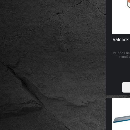
Váleček 
Váleček na
nanáše