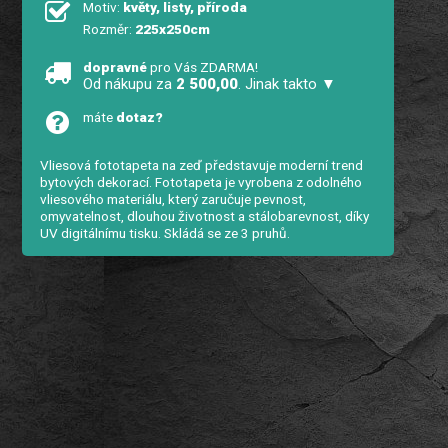
Motiv:
květy, listy, příroda
Rozměr:
225x250cm
dopravné
pro Vás ZDARMA!
Od nákupu za
2 500,00
. Jinak takto ▼
máte
dotaz?
Vliesová fototapeta na zeď představuje moderní trend
bytových dekorací. Fototapeta je vyrobena z odolného
vliesového materiálu, který zaručuje pevnost,
omyvatelnost, dlouhou životnost a stálobarevnost, díky
UV digitálnímu tisku. Skládá se ze 3 pruhů.