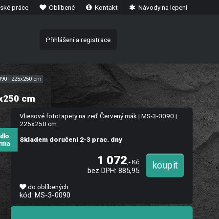
ské práce
Oblíbené
Kontakt
Návody na lepení
Přihlášení a registrace
090 | 225x250 cm
5x250 cm
Vliesové fototapety na zeď Červený mák | MS-3-0090 |
225x250 cm
idlo
Skladem doručení 2-3 prac. dny
rma
1 072
,- Kč
bez DPH: 885,95
do oblíbených
kód: MS-3-0090