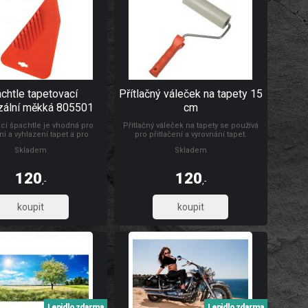
chtle tapetovací
Přítlačný váleček na tapety 15
zální měkká 805501
cm
cí špachtle je vhodná pro
Přítlačný váleček na tapety se používá
ní a vyhlazení tapet a pro
pro přitlačení a vyrovnání tapet.
 a vyhlazování samolepicích
Rozměry: Ø 4,5 x 15 cm Materiál: váleček
Skladem
Skladem
rážkou pro odříznutí tapet ve
je vyroben z PUR pěny, umělohmotný
oklu. Rozměr: 24 x 12 cm.
držák + pozinkovaný drát 6/8 mm
 vysoce odolná umělá hmota.
120
120
,-
,-
99,17
99,17
Lepidlo zdarma
Lepidlo zdarma