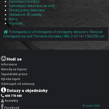
Samolepící bordury
Samolepící dekorace na zeď
Dětský pokoj dekorace
Obkladové 3D panely
Barvy
Výprodej
Fototapeta.cz
›
Fototapety
›
Fototapety vliesové
›
Vliesové
fototapety na zeď Červená mozaika | MS-2-0114 | 150x250 cm
Hodí se
Informace
Návody na lepení
Tapetářské práce
Výroba tapet
Odstoupit od smlouvy
Dotazy a objednávky
608 778 488
Kontakty
© Insion 2026
Facebook