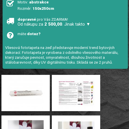
Motiv:
abstrakce
Rozměr:
150x250cm
dopravné
pro Vás ZDARMA!
Od nákupu za
2 500,00
. Jinak takto ▼
máte
dotaz?
Vliesová fototapeta na zeď představuje moderní trend bytových
dekorací. Fototapeta je vyrobena z odolného vliesového materiálu,
který zaručuje pevnost, omyvatelnost, dlouhou životnost a
stálobarevnost, díky UV digitálnímu tisku. Skládá se ze 2 pruhů.