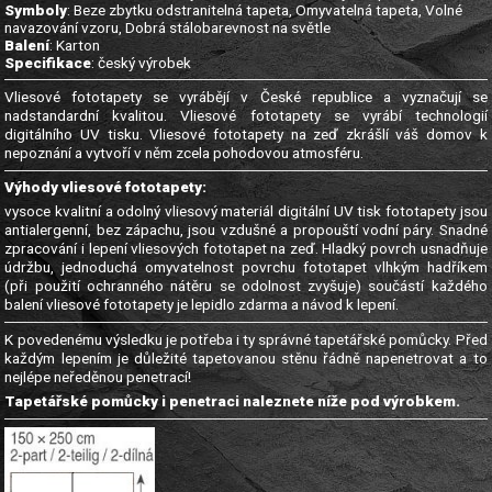
Symboly
: Beze zbytku odstranitelná tapeta, Omyvatelná tapeta, Volné
navazování vzoru, Dobrá stálobarevnost na světle
Balení
: Karton
Specifikace
: český výrobek
Vliesové fototapety se vyrábějí v České republice a vyznačují se
nadstandardní kvalitou. Vliesové fototapety se vyrábí technologií
digitálního UV tisku. Vliesové fototapety na zeď zkrášlí váš domov k
nepoznání a vytvoří v něm zcela pohodovou atmosféru.
Výhody vliesové fototapety:
vysoce kvalitní a odolný vliesový materiál digitální UV tisk fototapety jsou
antialergenní, bez zápachu, jsou vzdušné a propouští vodní páry. Snadné
zpracování i lepení vliesových fototapet na zeď. Hladký povrch usnadňuje
údržbu, jednoduchá omyvatelnost povrchu fototapet vlhkým hadříkem
(při použití ochranného nátěru se odolnost zvyšuje) součástí každého
balení vliesové fototapety je lepidlo zdarma a návod k lepení.
K povedenému výsledku je potřeba i ty správné tapetářské pomůcky. Před
každým lepením je důležité tapetovanou stěnu řádně napenetrovat a to
nejlépe neředěnou penetrací!
Tapetářské pomůcky i penetraci naleznete níže pod výrobkem.