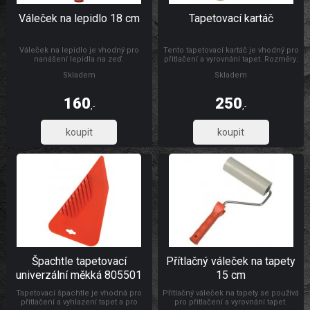
Váleček na lepidlo 18 cm
Tapetovací kartáč
Váleček na lepidlo je vhodný pro
Tento tapetovací kartáč je vhodný pro
nanášení lepidla na zeď.
přitlačení a vyrovnání tapet. Rozměry:
300 x 26 mm Materiál: dřevo, štětiny
Skladem
Skladem
160
250
,-
,-
132,23
206,61
Špachtle tapetovací
Přítlačný váleček na tapety
univerzální měkká 805501
15 cm
Tapetovací špachtle je vhodná pro
Přítlačný váleček na tapety se používá
přitlačení a vyhlazení tapet a pro
pro přitlačení a vyrovnání tapet.