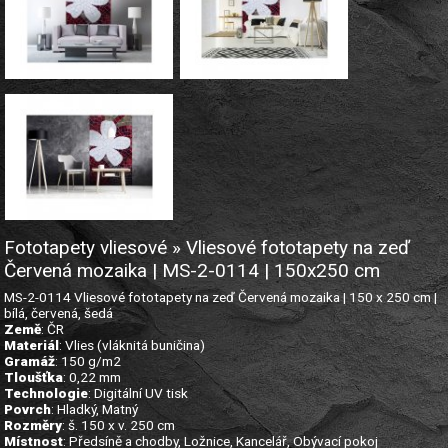
Fototapety vliesové » Vliesové fototapety na zeď
Červená mozaika | MS-2-0114 | 150x250 cm
MS-2-0114 Vliesové fototapety na zeď Červená mozaika | 150 x 250 cm |
bílá, červená, šedá
Země
: ČR
Materiál
: Vlies (vláknitá buničina)
Gramáž
: 150 g/m2
Tloušťka
: 0,22 mm
Technologie
: Digitální UV tisk
Povrch
: Hladký, Matný
Rozměry
: š. 150 x v. 250 cm
Místnost
: Předsíně a chodby, Ložnice, Kancelář, Obývací pokoj