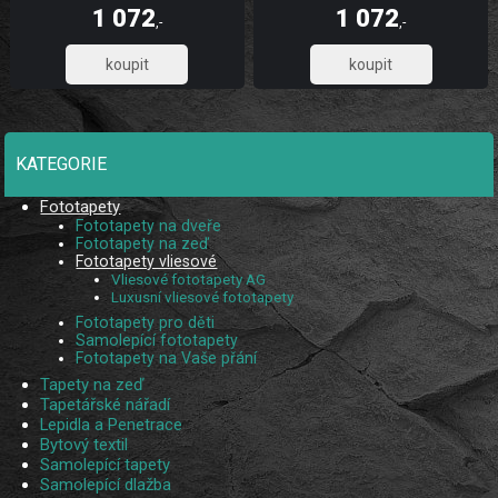
dlouhou životnost a stálobarevnost,
dlouhou životnost a stálobarevnost,
1 072
1 072
díky UV digitálnímu tisku. Skládá se
díky UV digitálnímu tisku. Skládá se
,-
,-
ze 3 pruhů.
ze 3 pruhů.
885,95
885,95
KATEGORIE
Fototapety
Fototapety na dveře
Fototapety na zeď
Fototapety vliesové
Vliesové fototapety AG
Luxusní vliesové fototapety
Fototapety pro děti
Samolepící fototapety
Fototapety na Vaše přání
Tapety na zeď
Tapetářské nářadí
Lepidla a Penetrace
Bytový textil
Samolepící tapety
Samolepící dlažba